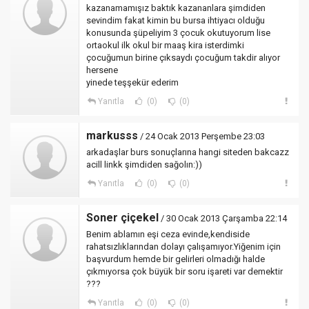
kazanamamışız baktık kazananlara şimdiden
sevindim fakat kimin bu bursa ihtiyacı olduğu
konusunda şüpeliyim 3 çocuk okutuyorum lise
ortaokul ilk okul bir maaş kira isterdimki
çocuğumun birine çıksaydı çocuğum takdir alıyor
hersene
yinede teşşekür ederim
Yanıtla
(0)
(0)
markusss
/ 24 Ocak 2013 Perşembe 23:03
arkadaşlar burs sonuçlarına hangi siteden bakcazz
acill linkk şimdiden sağolın:))
Yanıtla
(0)
(0)
Soner çiçekel
/ 30 Ocak 2013 Çarşamba 22:14
Benim ablamın eşi ceza evinde,kendiside
rahatsızlıklarından dolayı çalışamıyor.Yiğenim için
başvurdum hemde bir gelirleri olmadığı halde
çıkmıyorsa çok büyük bir soru işareti var demektir
???
Yanıtla
(0)
(0)