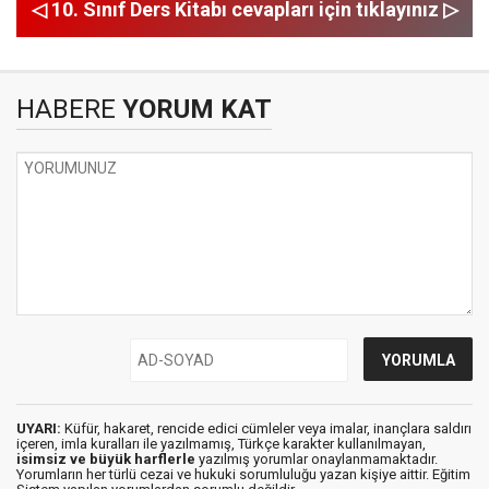
◁ 10. Sınıf Ders Kitabı cevapları için tıklayınız ▷
HABERE
YORUM KAT
UYARI:
Küfür, hakaret, rencide edici cümleler veya imalar, inançlara saldırı
içeren, imla kuralları ile yazılmamış, Türkçe karakter kullanılmayan,
isimsiz ve büyük harflerle
yazılmış yorumlar onaylanmamaktadır.
Yorumların her türlü cezai ve hukuki sorumluluğu yazan kişiye aittir. Eğitim