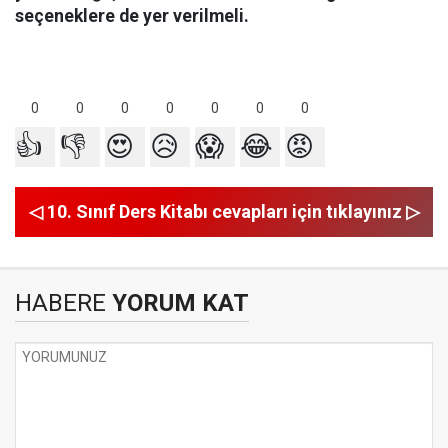
seçeneklere de yer verilmeli.
0
0
0
0
0
0
0
👍
👎
😍
😥
😱
😂
😡
◁ 10. Sınıf Ders Kitabı cevapları için tıklayınız ▷
HABERE
YORUM KAT