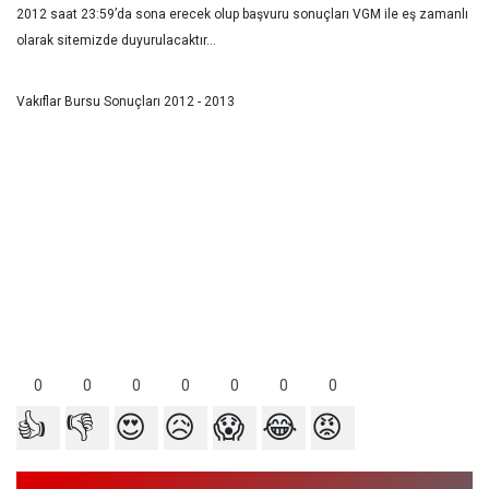
2012 saat 23:59’da sona erecek olup başvuru sonuçları VGM ile eş zamanlı
olarak sitemizde duyurulacaktır...
Vakıflar Bursu Sonuçları 2012 - 2013
0
0
0
0
0
0
0
👍
👎
😍
😥
😱
😂
😡