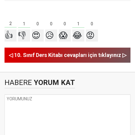
2
1
1
0
0
0
0
👍
👎
😍
😥
😱
😂
😡
◁ 10. Sınıf Ders Kitabı cevapları için tıklayınız ▷
HABERE
YORUM KAT