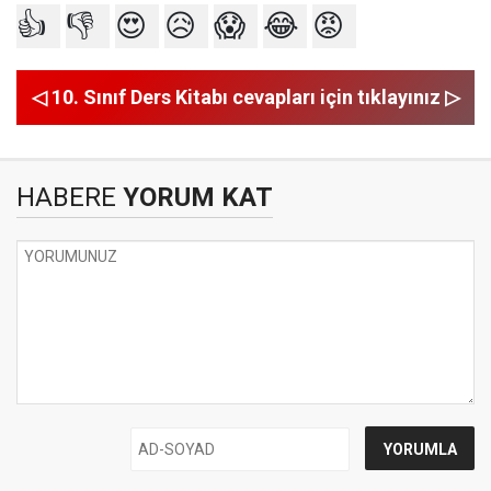
👍
👎
😍
😥
😱
😂
😡
◁ 10. Sınıf Ders Kitabı cevapları için tıklayınız ▷
HABERE
YORUM KAT