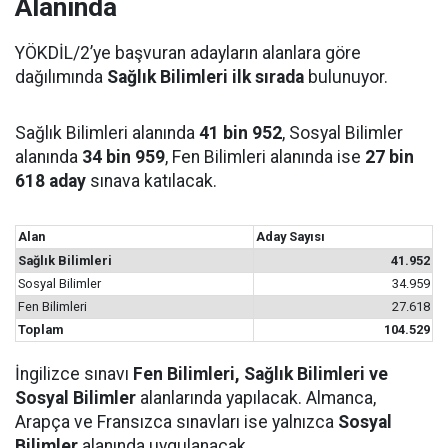
Alanında
YÖKDİL/2’ye başvuran adayların alanlara göre
dağılımında
Sağlık Bilimleri ilk sırada
bulunuyor.
Sağlık Bilimleri alanında
41 bin 952
, Sosyal Bilimler
alanında
34 bin 959
, Fen Bilimleri alanında ise
27 bin
618 aday
sınava katılacak.
Alan
Aday Sayısı
Sağlık Bilimleri
41.952
Sosyal Bilimler
34.959
Fen Bilimleri
27.618
Toplam
104.529
İngilizce sınavı
Fen Bilimleri, Sağlık Bilimleri ve
Sosyal Bilimler
alanlarında yapılacak. Almanca,
Arapça ve Fransızca sınavları ise yalnızca
Sosyal
Bilimler
alanında uygulanacak.