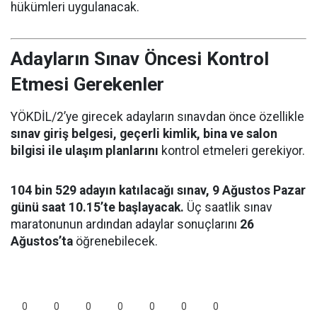
hükümleri uygulanacak.
Adayların Sınav Öncesi Kontrol
Etmesi Gerekenler
YÖKDİL/2’ye girecek adayların sınavdan önce özellikle
sınav giriş belgesi, geçerli kimlik, bina ve salon
bilgisi ile ulaşım planlarını
kontrol etmeleri gerekiyor.
104 bin 529 adayın katılacağı sınav, 9 Ağustos Pazar
günü saat 10.15’te başlayacak.
Üç saatlik sınav
maratonunun ardından adaylar sonuçlarını
26
Ağustos’ta
öğrenebilecek.
0
0
0
0
0
0
0