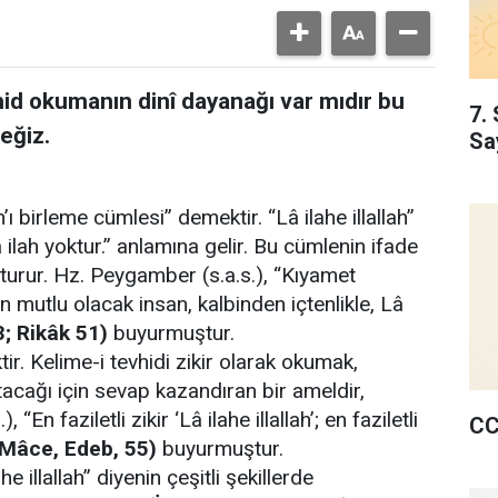
hid okumanın dinî dayanağı var mıdır bu
7. 
eğiz.
Sa
’ı birleme cümlesi” demektir. “Lâ ilahe illallah”
 ilah yoktur.” anlamına gelir. Bu cümlenin ifade
uşturur. Hz. Peygamber (s.a.s.), “Kıyamet
mutlu olacak insan, kalbinden içtenlikle, Lâ
3; Rikâk 51)
buyurmuştur.
ir. Kelime-i tevhidi zikir olarak okumak,
atacağı için sevap kazandıran bir ameldir,
, “En faziletli zikir ‘Lâ ilahe illallah’; en faziletli
CC
 Mâce, Edeb, 55)
buyurmuştur.
illallah” diyenin çeşitli şekillerde