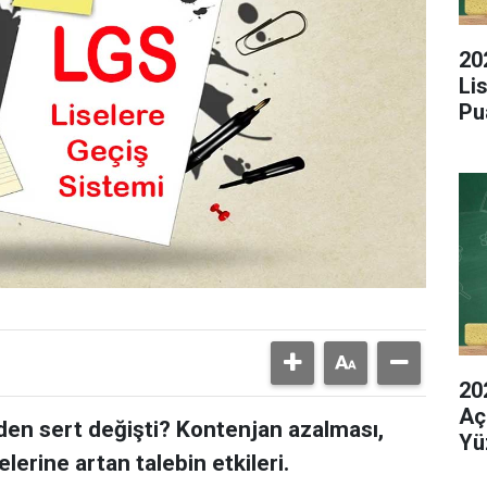
20
Li
Pu
20
Aç
den sert değişti? Kontenjan azalması,
Yü
elerine artan talebin etkileri.