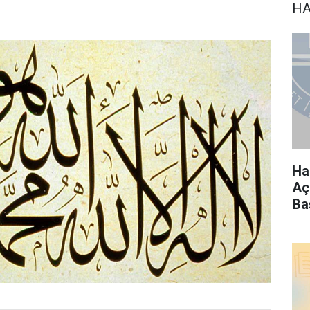
HA
Ha
Aç
Ba