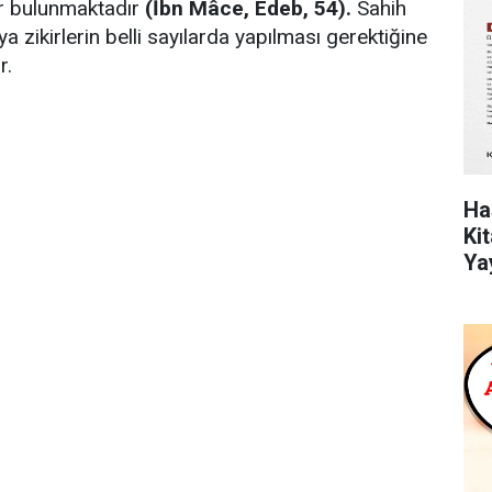
er bulunmaktadır
(İbn Mâce, Edeb, 54).
Sahih
ya zikirlerin belli sayılarda yapılması gerektiğine
r.
Ha
Ki
Ya