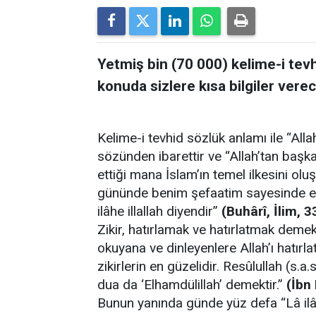
Yetmiş bin (70 000) kelime-i tev
konuda sizlere kısa bilgiler verec
Kelime-i tevhid sözlük anlamı ile “Allah
sözünden ibarettir ve “Allah’tan başka
ettiği mana İslam’ın temel ilkesini ol
gününde benim şefaatim sayesinde en 
ilâhe illallah diyendir”
(Buhârî, İlim, 3
Zikir, hatırlamak ve hatırlatmak demekt
okuyana ve dinleyenlere Allah’ı hatırl
zikirlerin en güzelidir. Resûlullah (s.a.s.)
dua da ‘Elhamdülillah’ demektir.”
(İbn
Bunun yanında günde yüz defa “Lâ ilâhe 