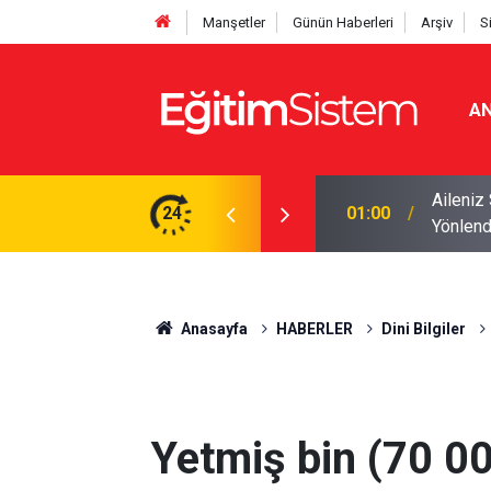
Manşetler
Günün Haberleri
Arşiv
S
AN
ize Göre Hangi Eğitim Faaliyetlerine
MEB Öze
24
16:15
Ağustos
Anasayfa
HABERLER
Dini Bilgiler
Yetmiş bin (70 00