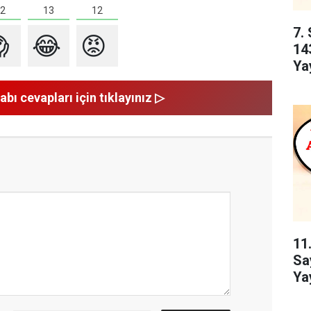
13
2
12
7. 

😂
😡
14
Yay
abı cevapları için tıklayınız ▷
11.
Sa
Yay