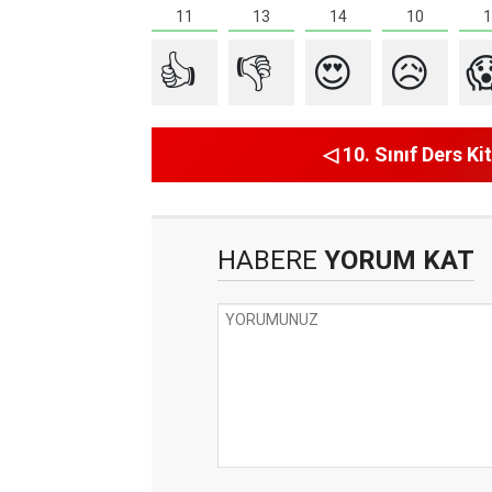
14
13
1
11
10
👍
👎
😍
😥

◁ 10. Sınıf Ders Kit
HABERE
YORUM KAT