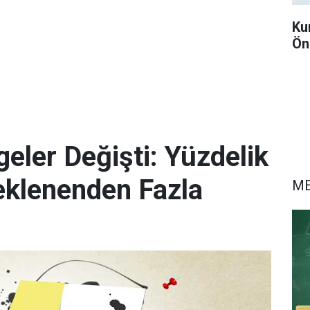
Ku
Ön
eler Değişti: Yüzdelik
eklenenden Fazla
M