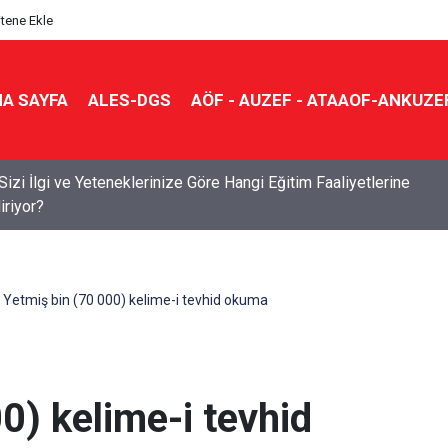
itene Ekle
A SAYFA
ALES-DGS
AÖF - AUZEF - ATAAOF-ANKUZE
l Okullarda Ücretsiz Okuma Takvimini Yayımladı: Başvurular 5
’ta
Yetmiş bin (70 000) kelime-i tevhid okuma
0) kelime-i tevhid