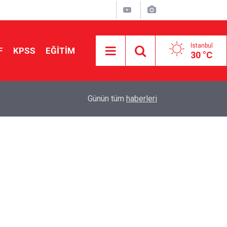
İstanbul
F
KPSS
EĞİTİM
30 °C
16:00
Fikir ve Sanat Eserlerini Korumak Toplum İçin N
Günün tüm
haberleri