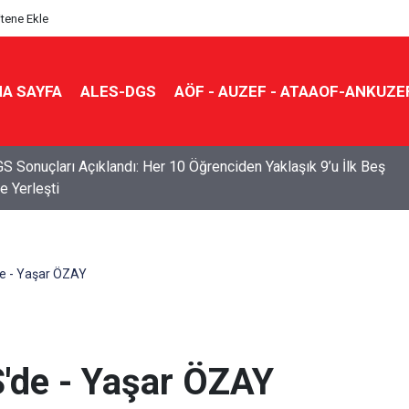
itene Ekle
A SAYFA
ALES-DGS
AÖF - AUZEF - ATAAOF-ANKUZE
S Sonuçları Açıklandı: Her 10 Öğrenciden Yaklaşık 9’u İlk Beş
e Yerleşti
'de - Yaşar ÖZAY
YS'de - Yaşar ÖZAY