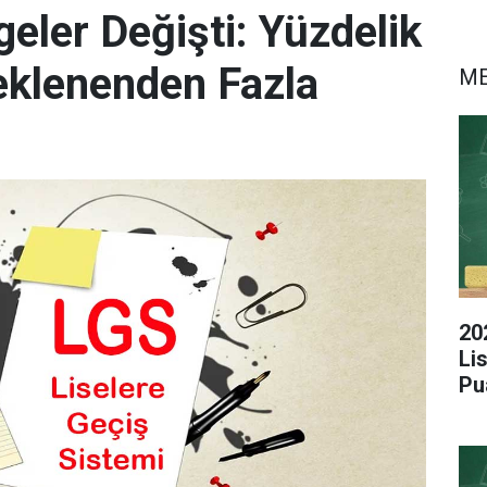
eler Değişti: Yüzdelik
eklenenden Fazla
M
20
Li
Pu