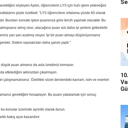
Se
ektiğini söyleyen Aydın, öğrencilerin LYS için hızlı işlem yeteneğini
 noktalarını şöyle özetledi: "LYS öğrencilere ortalama yüzde 60 olarak
ır. Bundan sonraki işlem puanınıza göre tercih yapmak olacaktır. Bu
almışsanız almış olun, alacağınız puan sizi daha iyi yerlere götürebilir.
pleriniz yarı yarı azalmış oluyor. İyi bir puan almayı düşünüyorsanız
rekir. Sistem sayısalcıları daha şanslı yaptı."
 düşük puan almanız da asla ümidinizi kırmasın.
da etkilediğini aklınızdan çıkarmayın.
10
sel çalışmamalısınız. Özellikle sözel derslerdeki kavram, isim ve eserleri
Va
Gü
pmanız gerektiğini hesaplayın. Bu puanı yakalamak için sonuç
 bu konular üzerinde ayrıntılı olarak durun.
klı bakış açısı kazandırır.