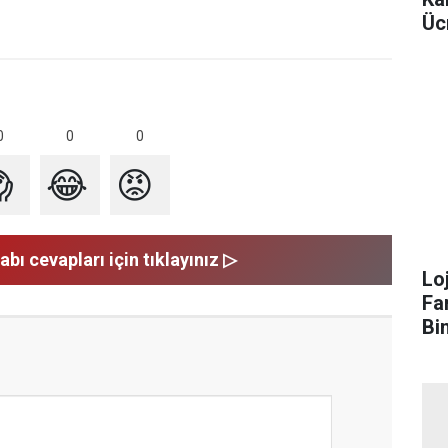
Üc
0
0
0

😂
😡
abı cevapları için tıklayınız ▷
Lo
Fa
Bi