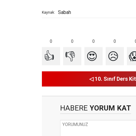
Sabah
Kaynak:
0
0
0
0
👍
👎
😍
😥

◁ 10. Sınıf Ders Kit
HABERE
YORUM KAT