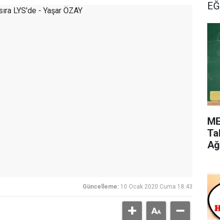
EĞ
ME
Ta
Ağ
Güncelleme:
10 Ocak 2020 Cuma 18:43