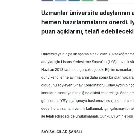
Uzmanlar üniversite adaylarının 
hemen hazırlanmalarını önerdi. İyi
puan açıklarını, telafi edebilecekl
Üniversiteye girişte ilk aşama sınavı olan Yükseköğretime 
adaylar için Lisans Yerleştirme Sınavı'na (LYS) hazırlık 
Haziran 2013 tarihinde gerçekleşecek. Eğitim uzmanları, 
günü kendilerine ayırmalarını daha sonra bir plan yaparak
olduğunu söyleyen Sınav Koordinatörü Oktay Aydın bir ço
konularını sonraya bıraktığına dikkat çekerek, şu önerile
gün sonra LYS'ye çalışmaya başlamazlarsa, o kadar çok 
değerli olan zamanı verimli kullanmak için çalışmayı b
ile telafi edileceği de unutulmamalı. Çünkü LYS'nin etkisi
SAYISALCILAR ŞANSLI