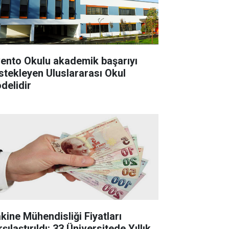
vento Okulu akademik başarıyı
stekleyen Uluslararası Okul
delidir
kine Mühendisliği Fiyatları
şılaştırıldı: 33 Üniversitede Yıllık