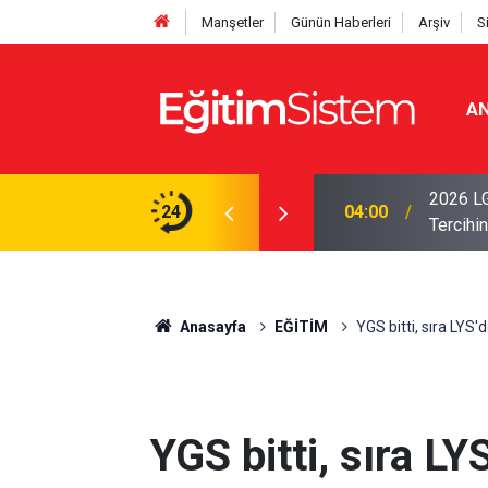
Manşetler
Günün Haberleri
Arşiv
S
AN
i Açıklandı: Sınavla Alan Liseler Yüzde 95,76
2026 LG
24
04:00
Tercihin
Anasayfa
EĞİTİM
YGS bitti, sıra LYS
YGS bitti, sıra L