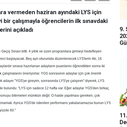
ara vermeden haziran ayındaki LYS için
 bir çalışmayla öğrencilerin ilk sınavdaki
9.
erini açıkladı
20
Gü
Geçiş Sınavı bitti. 4 yıllık ve üzeri programlara girmeyi hedefleyen
süreci başlayacak. Beş ayrı oturumda düzenlenecek LYS'lerin ilki, 16
aylardır sınava hazırlanan adayların puanlarını öğrendikten sonra iki
 çalışmalarını öneriyorlar. YGS sonrasının adaylar için çok önemli
k adayın "YGS'ye gireyim, sonrasında LYS'ye çalışırım" diyerek, LYS
rde bulundu: "LYS için sadece 12 hafta var. Eğer adaylar YGS'den birkaç
konuyu bitirmeleri mümkün değil. O halde yapılması gereken, çok
ırakmamak. Ayrıca YGS'de istenilen performans yakalanamazsa bunun LYS
 yüzde 60."
11
De