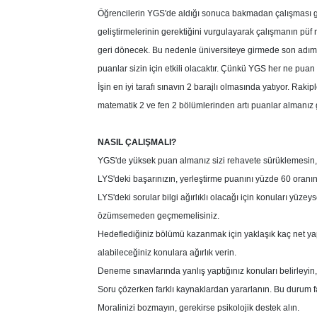
Öğrencilerin YGS'de aldığı sonuca bakmadan çalışması ger
geliştirmelerinin gerektiğini vurgulayarak çalışmanın püf
geri dönecek. Bu nedenle üniversiteye girmede son adımd
puanlar sizin için etkili olacaktır. Çünkü YGS her ne puan 
İşin en iyi tarafı sınavın 2 barajlı olmasında yatıyor. Raki
matematik 2 ve fen 2 bölümlerinden artı puanlar almanız ge
NASIL ÇALIŞMALI?
YGS'de yüksek puan almanız sizi rehavete sürüklemesin,
LYS'deki başarınızın, yerleştirme puanını yüzde 60 oranın
LYS'deki sorular bilgi ağırlıklı olacağı için konuları yüzey
özümsemeden geçmemelisiniz.
Hedeflediğiniz bölümü kazanmak için yaklaşık kaç net ya
alabileceğiniz konulara ağırlık verin.
Deneme sınavlarında yanlış yaptığınız konuları belirleyin,
Soru çözerken farklı kaynaklardan yararlanın. Bu durum far
Moralinizi bozmayın, gerekirse psikolojik destek alın.