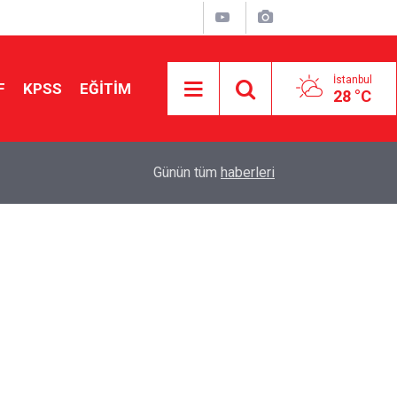
İstanbul
F
KPSS
EĞİTİM
28 °C
Aileniz Sizi İlgi ve Yeteneklerinize Göre Hangi E
01:00
Günün tüm
haberleri
Yönlendiriyor?