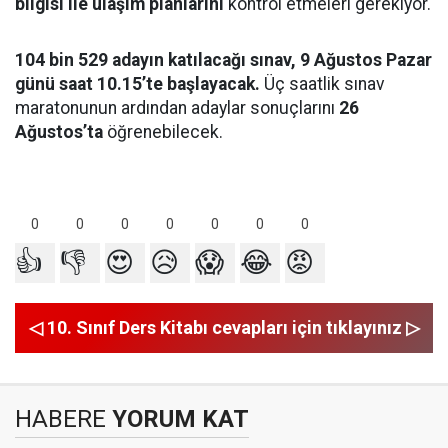
bilgisi ile ulaşım planlarını
kontrol etmeleri gerekiyor.
104 bin 529 adayın katılacağı sınav, 9 Ağustos Pazar
günü saat 10.15’te başlayacak.
Üç saatlik sınav
maratonunun ardından adaylar sonuçlarını
26
Ağustos’ta
öğrenebilecek.
0
0
0
0
0
0
0
👍
👎
😍
😥
😱
😂
😡
◁ 10. Sınıf Ders Kitabı cevapları için tıklayınız ▷
HABERE
YORUM KAT