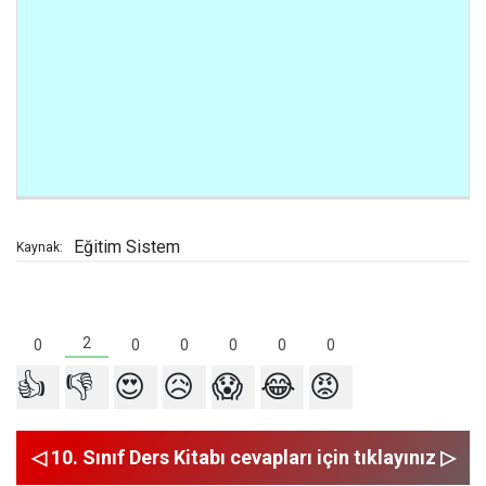
Eğitim Sistem
Kaynak:
2
0
0
0
0
0
0
👍
👎
😍
😥
😱
😂
😡
◁ 10. Sınıf Ders Kitabı cevapları için tıklayınız ▷