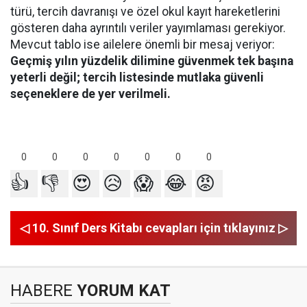
türü, tercih davranışı ve özel okul kayıt hareketlerini
gösteren daha ayrıntılı veriler yayımlaması gerekiyor.
Mevcut tablo ise ailelere önemli bir mesaj veriyor:
Geçmiş yılın yüzdelik dilimine güvenmek tek başına
yeterli değil; tercih listesinde mutlaka güvenli
seçeneklere de yer verilmeli.
0
0
0
0
0
0
0
👍
👎
😍
😥
😱
😂
😡
◁ 10. Sınıf Ders Kitabı cevapları için tıklayınız ▷
HABERE
YORUM KAT