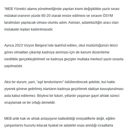
“MEB Yönetici atama yönetmeliğinde yapılan kısmi değişiklikle yazılı sınav-
mülakat oranının yüzde 80-20 olarak revize edilmesi ve sınavın ÖSYM
tarafından yapılacak olması olumlu adım. Aslolan, adaletsizliğin aracı olan
mülakatın toptan kaldırılmasıdır.
Ayrıca 2023 Vizyon Belgesi’nde taahhüt edilen, okul müdürlüğünün ikinci
görev olmaktan çıkarılıp kadroya alınması için de kanuni düzenleme
ivedilikle gerçekleştirilmeli ve kadroya geçişler mutlaka merkezi̇ yazılı sınavla
yapılmalıdır.
Aksi bir durum, yani, “aşil tendonlarını” ödüllendirecek şekilde, kul hakkı
yiyerek göreve getirilmiş olanların kadroya geçirilerek statüye kavuşturulması
asla kabul edilemez. Böylesi bir tutum, yıllardır yaşanan gayri ahlaki süreci
onaylamak ve bir ortağı demektir.
MEB artık hak ve ahlak anlayışının katledildiği inisiyatiflerle değil, eğitim
çalışanlarını huzurlu kılacak liyakat ve adaletin esas alındığı icraatlarla