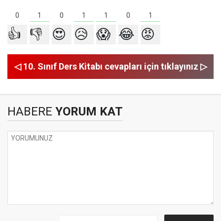
1
1
1
1
0
0
0
👍
👎
😍
😥
😱
😂
😡
◁ 10. Sınıf Ders Kitabı cevapları için tıklayınız ▷
HABERE
YORUM KAT