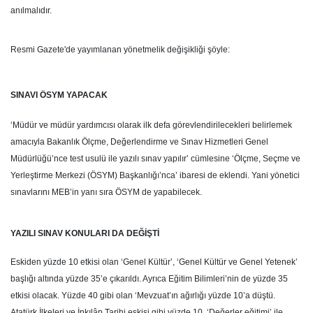
anılmalıdır.
Resmi Gazete'de yayımlanan yönetmelik değişikliği şöyle:
SINAVI ÖSYM YAPACAK
‘Müdür ve müdür yardımcısı olarak ilk defa görevlendirilecekleri belirlemek
amacıyla Bakanlık Ölçme, Değerlendirme ve Sınav Hizmetleri Genel
Müdürlüğü’nce test usulü ile yazılı sınav yapılır’ cümlesine ‘Ölçme, Seçme ve
Yerleştirme Merkezi (ÖSYM) Başkanlığı’nca’ ibaresi de eklendi. Yani yönetici
sınavlarını MEB’in yanı sıra ÖSYM de yapabilecek.
YAZILI SINAV KONULARI DA DEĞİŞTİ
Eskiden yüzde 10 etkisi olan ‘Genel Kültür’, ‘Genel Kültür ve Genel Yetenek’
başlığı altında yüzde 35’e çıkarıldı. Ayrıca Eğitim Bilimleri’nin de yüzde 35
etkisi olacak. Yüzde 40 gibi olan ‘Mevzuat’ın ağırlığı yüzde 10’a düştü.
Atatürk İlkeleri ve İnkılâp Tarihi eskisi gibi yüzde 10. ‘Değerler eğitimi’ ile