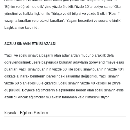
‘Eğitim ve öğretimde etik’ yine yüzde 5 etkili.Yüzde 10’ar etkiye sahip ‘Okul
yönetimi ve halkla ilişkiler’ ile Türkçe ve dil bilgisi ve yüzde 5 etkili ‘Resmî
yazışma kuralları ve protokol kuralları’, ‘Yaşam becerileri ve sosyal etkinlik’
başlıkları ise kaldırıldı.
SÖZLÜ SINAVIN ETKİSİ AZALDI
'Yazılı ve sözlü sınavda başarılı olan adaylardan müdür olarak ilk defa
görevlendirilmek üzere başvuruda bulunan adayların görevlendirmeye esas
puanları; yazılı sınav puanının yüzde 60’ı ile sözlü sınav puanının yüzde 40’ı
dikkate alınarak belirlenir’ ibaresindeki rakamlar değiştirildi. Yazılı sınavın
yüzde 60 olan etkisi 80’e çıkarıldı. Sözlü sınavın yüzde 40 katkısı ise 20’ye
düşürüldü. Böylece eğitimcilerin eleştirilerine neden olan sözlü sınavın etkisi
azaltıldı. Ancak eğitimciler mülakatın tamamen kaldırılmasını istiyor.
Eğitim Sistem
Kaynak: