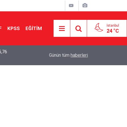
İstanbul
F
KPSS
EĞİTİM
24 °C
5,76
2026 LGS Sonuçları Açıklandı: Her 10 Öğrenciden
04:00
Günün tüm
haberleri
Tercihine Yerleşti