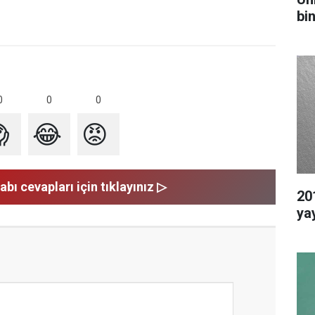
bi
0
0
0

😂
😡
abı cevapları için tıklayınız ▷
20
ya