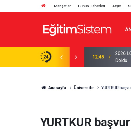
Manşetler
Günün Haberleri
Arşiv
S
AN
iseleri Belli Oldu: İki Program 500 Puanla
2026 LG
24
12:45
Doldu
Anasayfa
Üniversite
YURTKUR başvuru
YURTKUR başvuru 