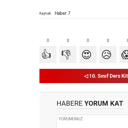
Haber 7
Kaynak:
0
0
0
0
👍
👎
😍
😥

◁ 10. Sınıf Ders Kit
HABERE
YORUM KAT