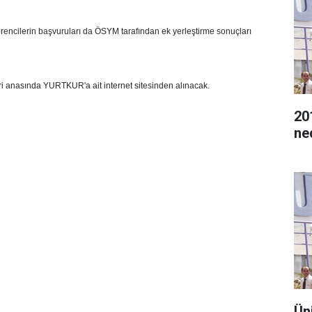
encilerin başvuruları da ÖSYM tarafından ek yerleştirme sonuçları
ri anasında YURTKUR'a ait internet sitesinden alınacak.
20
ne
Ün