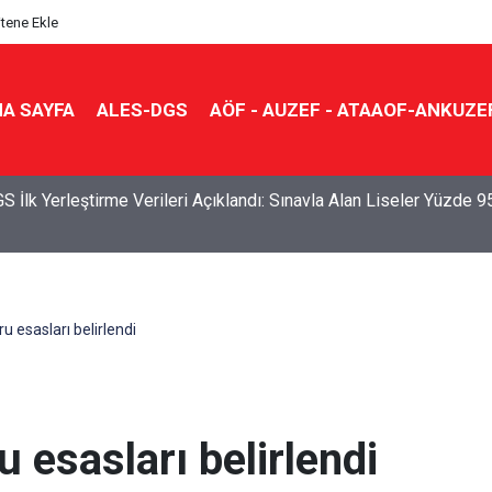
itene Ekle
A SAYFA
ALES-DGS
AÖF - AUZEF - ATAAOF-ANKUZE
S İlk Yerleştirme Verileri Açıklandı: Sınavla Alan Liseler Yüzde 9
 esasları belirlendi
esasları belirlendi