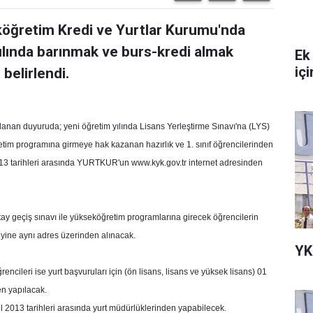
köğretim Kredi ve Yurtlar Kurumu'nda
lında barınmak ve burs-kredi almak
Ek
içi
 belirlendi.
nan duyuruda; yeni öğretim yılında Lisans Yerleştirme Sınavı'na (LYS)
ğretim programına girmeye hak kazanan hazırlık ve 1. sınıf öğrencilerinden
13 tarihleri arasında YURTKUR'un www.kyk.gov.tr internet adresinden
atay geçiş sınavı ile yükseköğretim programlarına girecek öğrencilerin
a yine aynı adres üzerinden alınacak.
YK
encileri ise yurt başvuruları için (ön lisans, lisans ve yüksek lisans) 01
en yapılacak.
ylül 2013 tarihleri arasında yurt müdürlüklerinden yapabilecek.