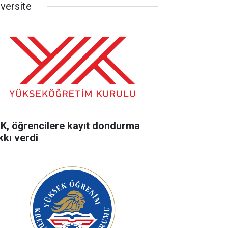
iversite
K, öğrencilere kayıt dondurma
kkı verdi