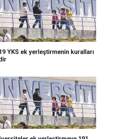
19 YKS ek yerleştirmenin kuralları
dir
iversiteler ek yerleştirmeye 191