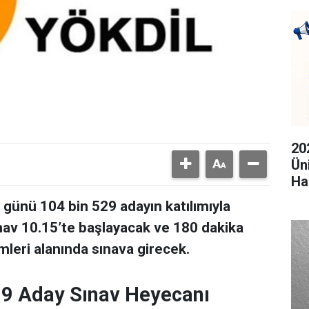
20
Ün
Ha
günü 104 bin 529 adayın katılımıyla
ınav 10.15’te başlayacak ve 180 dakika
imleri alanında sınava girecek.
29 Aday Sınav Heyecanı