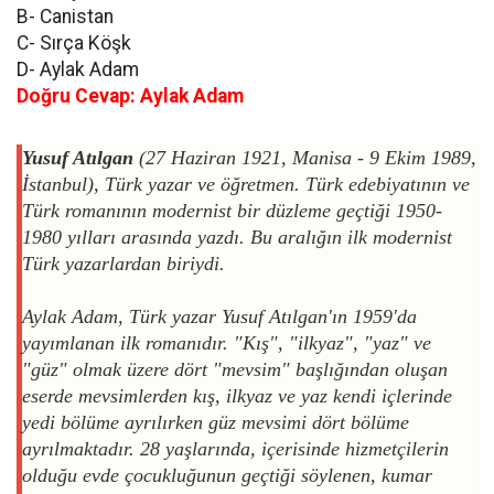
B- Canistan
C- Sırça Köşk
D- Aylak Adam
Doğru Cevap: Aylak Adam
Yusuf Atılgan
(27 Haziran 1921, Manisa - 9 Ekim 1989,
İstanbul), Türk yazar ve öğretmen. Türk edebiyatının ve
Türk romanının modernist bir düzleme geçtiği 1950-
1980 yılları arasında yazdı. Bu aralığın ilk modernist
Türk yazarlardan biriydi.
Aylak Adam, Türk yazar Yusuf Atılgan'ın 1959'da
yayımlanan ilk romanıdır. "Kış", "ilkyaz", "yaz" ve
"güz" olmak üzere dört "mevsim" başlığından oluşan
eserde mevsimlerden kış, ilkyaz ve yaz kendi içlerinde
yedi bölüme ayrılırken güz mevsimi dört bölüme
ayrılmaktadır. 28 yaşlarında, içerisinde hizmetçilerin
olduğu evde çocukluğunun geçtiği söylenen, kumar