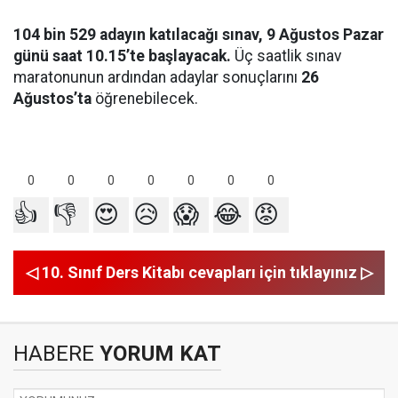
104 bin 529 adayın katılacağı sınav, 9 Ağustos Pazar
günü saat 10.15’te başlayacak.
Üç saatlik sınav
maratonunun ardından adaylar sonuçlarını
26
Ağustos’ta
öğrenebilecek.
0
0
0
0
0
0
0
👍
👎
😍
😥
😱
😂
😡
◁ 10. Sınıf Ders Kitabı cevapları için tıklayınız ▷
HABERE
YORUM KAT