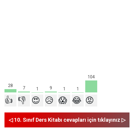
104
28
9
7
1
1
1
👍
👎
😍
😥
😱
😂
😡
◁ 10. Sınıf Ders Kitabı cevapları için tıklayınız ▷