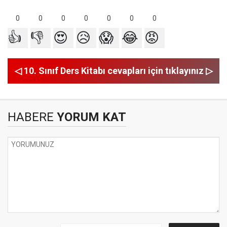
0
0
0
0
0
0
0
👍
👎
😍
😥
😱
😂
😡
◁ 10. Sınıf Ders Kitabı cevapları için tıklayınız ▷
HABERE
YORUM KAT