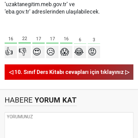
'uzaktanegitim.meb.gov.tr' ve
'eba.gov.tr' adreslerinden ulaşılabilecek.
22
17
17
16
16
6
3
👍
👎
😍
😥
😱
😂
😡
◁ 10. Sınıf Ders Kitabı cevapları için tıklayınız ▷
HABERE
YORUM KAT