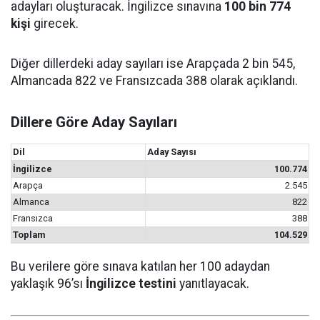
adayları oluşturacak. İngilizce sınavına
100 bin 774
kişi
girecek.
Diğer dillerdeki aday sayıları ise Arapçada 2 bin 545,
Almancada 822 ve Fransızcada 388 olarak açıklandı.
Dillere Göre Aday Sayıları
Dil
Aday Sayısı
İngilizce
100.774
Arapça
2.545
Almanca
822
Fransızca
388
Toplam
104.529
Bu verilere göre sınava katılan her 100 adaydan
yaklaşık 96’sı
İngilizce testini
yanıtlayacak.