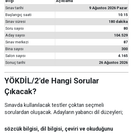
Bilgi
Açıklama
Sınav tarihi
9 Ağustos 2026 Pazar
Başlangıç saati
10.15
Sınav süresi
180 dakika
Soru sayısı
80
Aday sayısı
104.529
Sınav merkezi
87
Bina sayısı
300
Salon sayısı
4.165
Sonuç tarihi
26 Ağustos 2026
YÖKDİL/2’de Hangi Sorular
Çıkacak?
Sınavda kullanılacak testler çoktan seçmeli
sorulardan oluşacak. Adayların yabancı dil düzeyleri;
sözcük bilgisi, dil bilgisi, çeviri ve okuduğunu