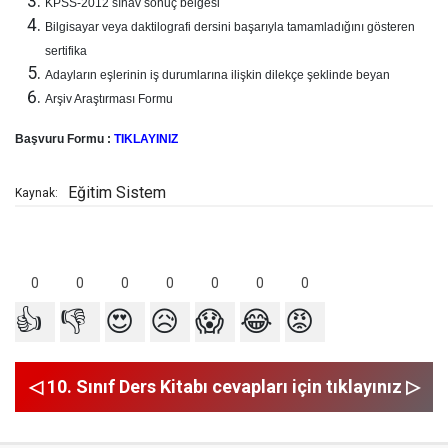
KPSS-2012 sınav sonuç belgesi
Bilgisayar veya daktilografi dersini başarıyla tamamladığını gösteren
sertifika
Adayların eşlerinin iş durumlarına ilişkin dilekçe şeklinde beyan
Arşiv Araştırması Formu
Başvuru Formu :
TIKLAYINIZ
Eğitim Sistem
Kaynak:
0
0
0
0
0
0
0
👍
👎
😍
😥
😱
😂
😡
◁ 10. Sınıf Ders Kitabı cevapları için tıklayınız ▷