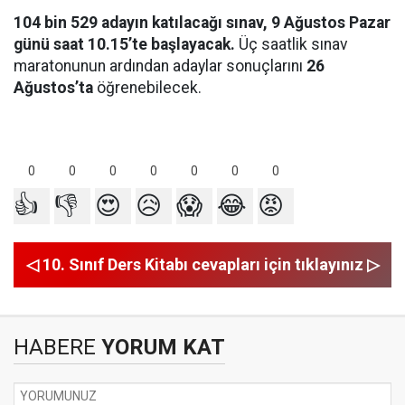
104 bin 529 adayın katılacağı sınav, 9 Ağustos Pazar
günü saat 10.15’te başlayacak.
Üç saatlik sınav
maratonunun ardından adaylar sonuçlarını
26
Ağustos’ta
öğrenebilecek.
0
0
0
0
0
0
0
👍
👎
😍
😥
😱
😂
😡
◁ 10. Sınıf Ders Kitabı cevapları için tıklayınız ▷
HABERE
YORUM KAT