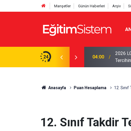
Manşetler
Günün Haberleri
Arşiv
S
AN
i Açıklandı: Sınavla Alan Liseler Yüzde 95,76
2026 LG
24
04:00
Tercihin
Anasayfa
Puan Hesaplama
12. Sını
12. Sınıf Takdir