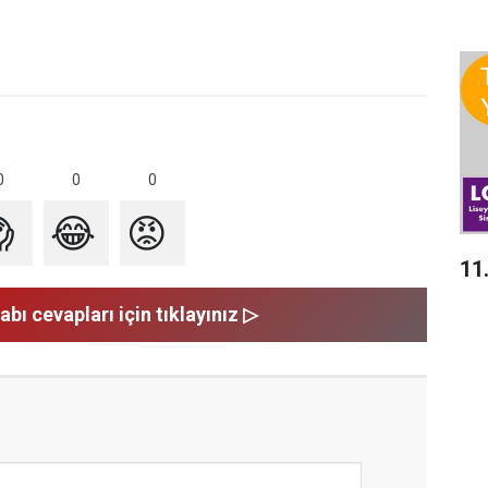
0
0
0

😂
😡
11
abı cevapları için tıklayınız ▷