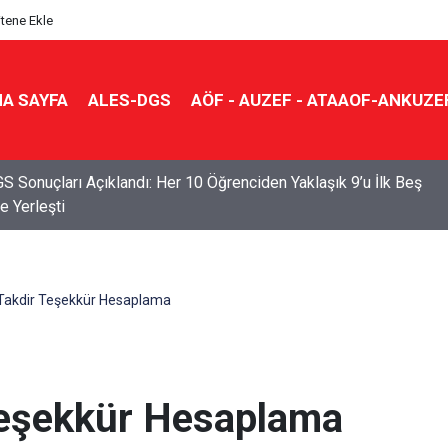
itene Ekle
A SAYFA
ALES-DGS
AÖF - AUZEF - ATAAOF-ANKUZE
S Sonuçları Açıklandı: Her 10 Öğrenciden Yaklaşık 9’u İlk Beş
e Yerleşti
f Takdir Teşekkür Hesaplama
 Teşekkür Hesaplama