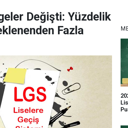
eler Değişti: Yüzdelik
eklenenden Fazla
M
20
Li
Pu