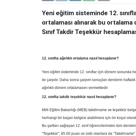
Yeni eğitim sisteminde 12. sınıf
ortalaması alınarak bu ortalama der
Sınıf Takdir Teşekkür hesaplamas
12. sınıfta ağırlıklı ortalama nasıl hesaplanır?
Yeni eğitim sisteminde 12. sınıflar için dönem sonunda he
ile çarpılır. Daha sonra çarpım sonuçları derslerin haftalık
ağırlıklı dönem ortalamasını vermektedir.
12. sınıfta takdir teşekkür nasıl hesaplanır?
Milli Eğitim Bakanlığı (MEB) takdirname ve teşekkür belgele
herhangi bir başarı belgesi alabilmesi için ön koşul olar
Bu şartları sağlayan 12. sınıf öğrencilerinden tüm dersle
"Teşekkür", 85.00 puan ve üstü olanlara da "Takdirname" b