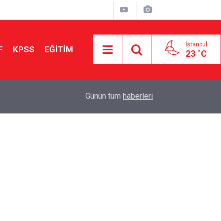
İstanbul
F
KPSS
EĞİTİM
23 °C
Aileniz Sizi İlgi ve Yeteneklerinize Göre Hangi E
01:00
Günün tüm
haberleri
Yönlendiriyor?