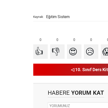
Eğitim Sistem
Kaynak:
0
0
0
0
👍
👎
😍
😥

◁ 10. Sınıf Ders Kit
HABERE
YORUM KAT