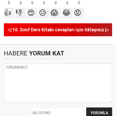
0
0
0
0
0
0
0
👍
👎
😍
😥
😱
😂
😡
◁ 10. Sınıf Ders Kitabı cevapları için tıklayınız ▷
HABERE
YORUM KAT