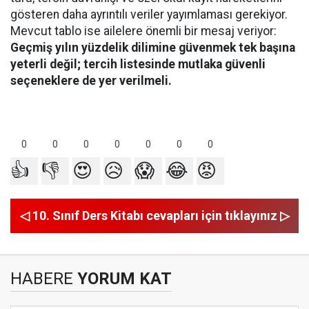
gösteren daha ayrıntılı veriler yayımlaması gerekiyor.
Mevcut tablo ise ailelere önemli bir mesaj veriyor:
Geçmiş yılın yüzdelik dilimine güvenmek tek başına
yeterli değil; tercih listesinde mutlaka güvenli
seçeneklere de yer verilmeli.
0
0
0
0
0
0
0
👍
👎
😍
😥
😱
😂
😡
◁ 10. Sınıf Ders Kitabı cevapları için tıklayınız ▷
HABERE
YORUM KAT