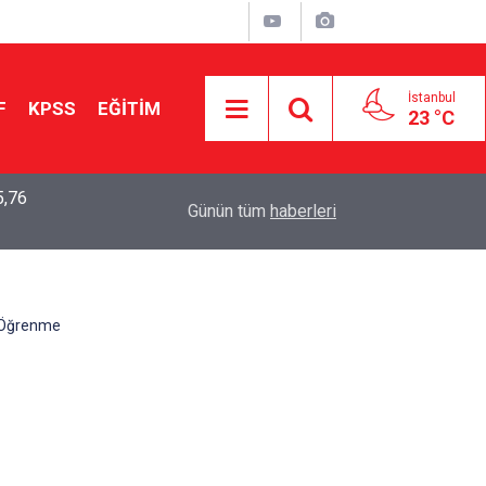
İstanbul
F
KPSS
EĞİTİM
23 °C
5,76
2026 LGS Sonuçları Açıklandı: Her 10 Öğrenciden
04:00
Günün tüm
haberleri
Tercihine Yerleşti
k Öğrenme