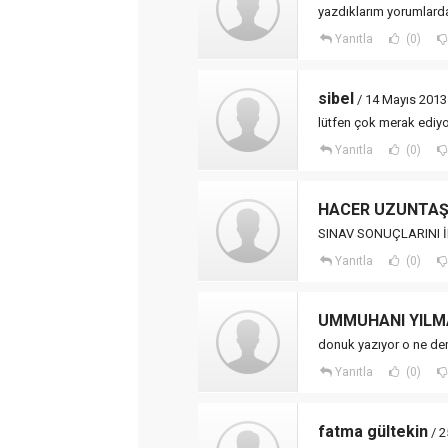
yazdıklarım yorumlar
Yanıtla
(0)
sibel
/ 14 Mayıs 2013 
lütfen çok merak ediy
Yanıtla
(0)
HACER UZUNTA
SINAV SONUÇLARINI
Yanıtla
(0)
UMMUHANI YILM
donuk yazıyor o ne dem
Yanıtla
(0)
fatma gültekin
/ 2