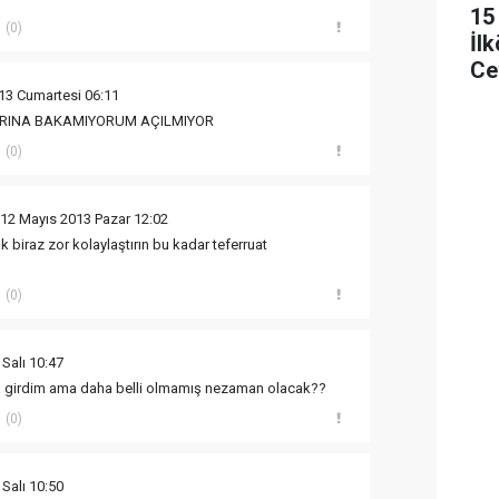
15
(0)
İl
Ce
13 Cumartesi 06:11
ARINA BAKAMIYORUM AÇILMIYOR
(0)
 12 Mayıs 2013 Pazar 12:02
biraz zor kolaylaştırın bu kadar teferruat
(0)
Salı 10:47
a girdim ama daha belli olmamış nezaman olacak??
(0)
Salı 10:50