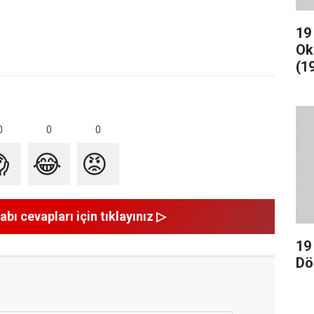
19
Ok
(1
0
0
0

😂
😡
abı cevapları için tıklayınız ▷
19
Dö