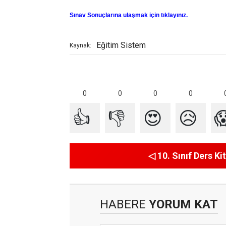
Sınav Sonuçlarına ulaşmak için tıklayınız.
Eğitim Sistem
Kaynak:
0
0
0
0
👍
👎
😍
😥

◁ 10. Sınıf Ders Kit
HABERE
YORUM KAT