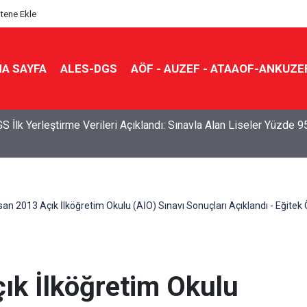
itene Ekle
A SAYFA
ALES-DGS
AÖF - AUZEF - ATAAOF-ANKUZE
S İlk Yerleştirme Verileri Açıklandı: Sınavla Alan Liseler Yüzde 9
san 2013 Açık İlköğretim Okulu (AİO) Sınavı Sonuçları Açıklandı - Eğite
ık İlköğretim Okulu