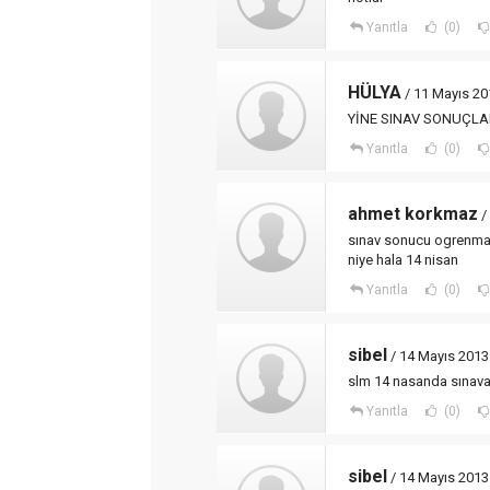
Yanıtla
(0)
HÜLYA
/ 11 Mayıs 20
YİNE SINAV SONUÇL
Yanıtla
(0)
ahmet korkmaz
/
sınav sonucu ogrenmak 
niye hala 14 nisan
Yanıtla
(0)
sibel
/ 14 Mayıs 2013 
slm 14 nasanda sınav
Yanıtla
(0)
sibel
/ 14 Mayıs 2013 