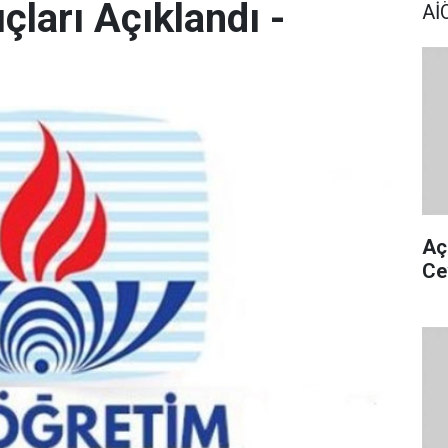
çları Açıklandı -
AİÖ
Aç
Ce