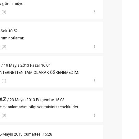
da görün müyo
(0)
Salı 10:52
orum notlarmı:
(0)
Ş
/ 19 Mayıs 2013 Pazar 16:04
 İNTERNETTEN TAM OLARAK ÖĞRENEMEDİM.
(1)
AZ
/ 23 Mayıs 2013 Perşembe 15:03
ek anlamadım bilgi verirmisiniz teşekkürler
(0)
5 Mayıs 2013 Cumartesi 16:28