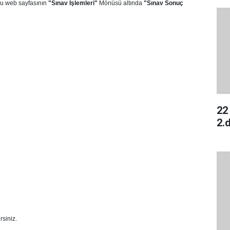
lu
web sayfasının
"Sınav İşlemleri"
Mönüsü altında
"Sınav Sonuç
22
2.
rsiniz.