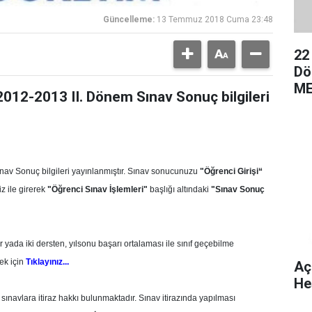
Güncelleme:
13 Temmuz 2018 Cuma 23:48
22
Dö
ME
2012-2013 II. Dönem Sınav Sonuç bilgileri
av Sonuç bilgileri yayınlanmıştır. Sınav sonucunuzu
"Öğrenci Girişi“
z ile girerek
"Öğrenci Sınav İşlemleri"
başlığı altındaki
"Sınav Sonuç
ir yada iki dersten, yılsonu başarı ortalaması ile sınıf geçebilme
ek için
Tıklayınız...
Aç
He
sınavlara itiraz ha
kkı bulunmaktadır. Sınav itirazında yapılması