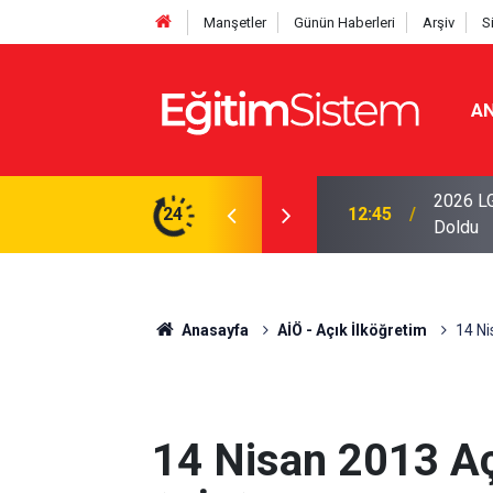
Manşetler
Günün Haberleri
Arşiv
S
AN
iseleri Belli Oldu: İki Program 500 Puanla
2026 LG
24
12:45
Doldu
Anasayfa
AİÖ - Açık İlköğretim
14 Ni
14 Nisan 2013 Aç