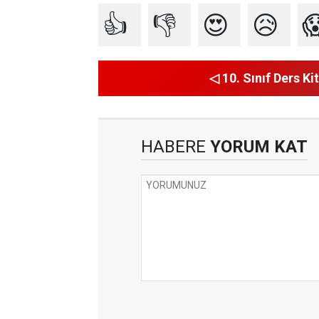
👍
👎
😍
😥

◁ 10. Sınıf Ders Kit
HABERE
YORUM KAT