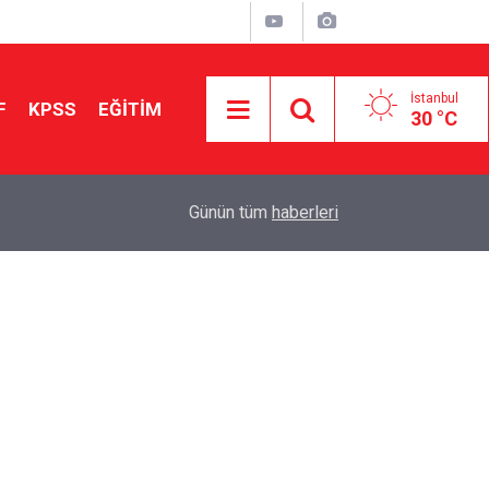
İstanbul
F
KPSS
EĞİTİM
30 °C
Aileniz Sizi İlgi ve Yeteneklerinize Göre Hangi E
01:00
Günün tüm
haberleri
Yönlendiriyor?