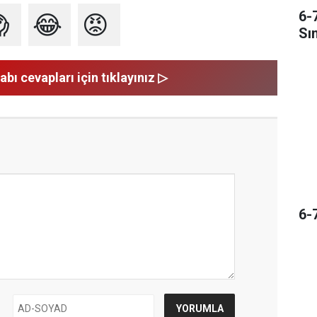
6-

😂
😡
Sı
abı cevapları için tıklayınız ▷
6-