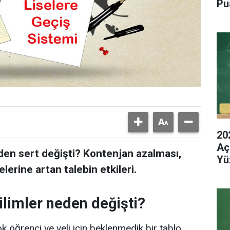
Pu
20
Aç
den sert değişti? Kontenjan azalması,
Yü
elerine artan talebin etkileri.
limler neden değişti?
k öğrenci ve veli için beklenmedik bir tablo