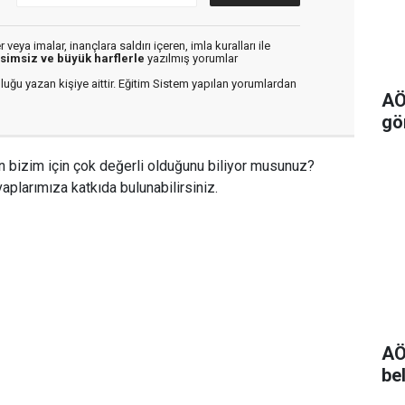
veya imalar, inançlara saldırı içeren, imla kuralları ile
isimsiz ve büyük harflerle
yazılmış yorumlar
luğu yazan kişiye aittir. Eğitim Sistem yapılan yorumlardan
AÖ
gö
n bizim için çok değerli olduğunu biliyor musunuz?
aplarımıza katkıda bulunabilirsiniz.
AÖ
bel