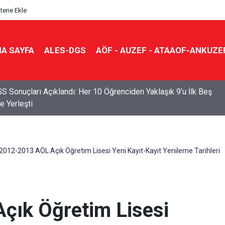
itene Ekle
A SAYFA
ALES-DGS
AÖF - AUZEF - ATAAOF-ANKUZE
S Sonuçları Açıklandı: Her 10 Öğrenciden Yaklaşık 9’u İlk Beş
e Yerleşti
2012-2013 AÖL Açık Öğretim Lisesi Yeni Kayıt-Kayıt Yenileme Tarihleri
çık Öğretim Lisesi