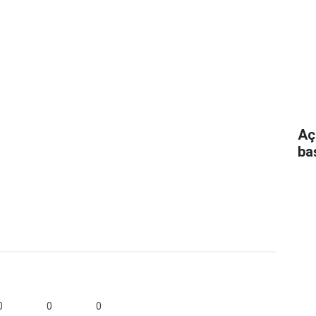
Açı
ba
0
0
0