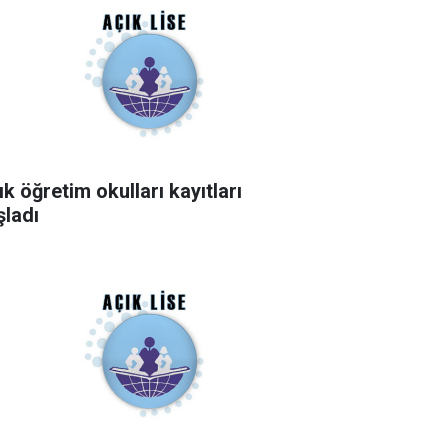
k öğretim okulları kayıtları
şladı