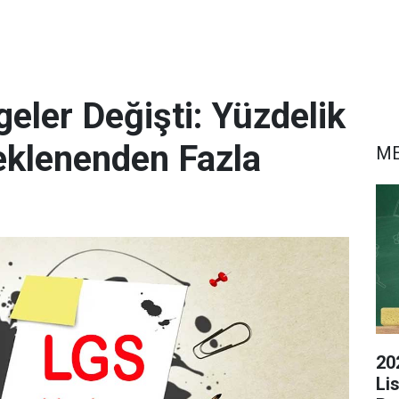
eler Değişti: Yüzdelik
eklenenden Fazla
M
20
Li