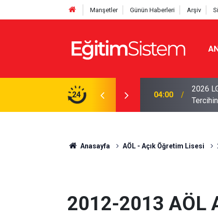
Manşetler
Günün Haberleri
Arşiv
S
AN
i Açıklandı: Sınavla Alan Liseler Yüzde 95,76
2026 LG
24
04:00
Tercihin
Anasayfa
AÖL - Açık Öğretim Lisesi
2012-2013 AÖL A