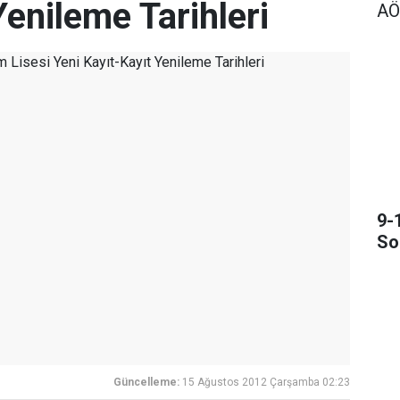
Yenileme Tarihleri
AÖ
9-
So
Güncelleme:
15 Ağustos 2012 Çarşamba 02:23