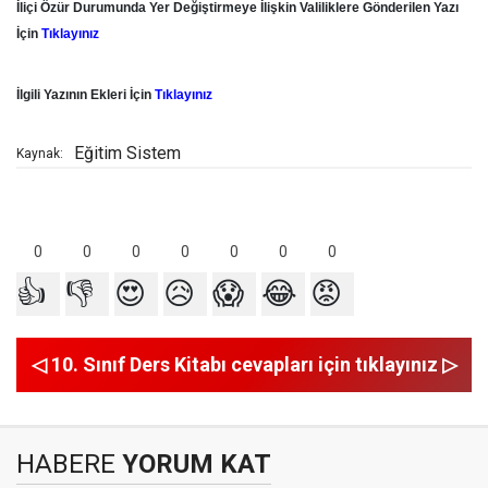
İliçi Özür Durumunda Yer Değiştirmeye İlişkin Valiliklere Gönderilen Yazı
İçin
Tıklayınız
İlgili Yazının Ekleri İçin
Tıklayınız
Eğitim Sistem
Kaynak:
0
0
0
0
0
0
0
👍
👎
😍
😥
😱
😂
😡
◁ 10. Sınıf Ders Kitabı cevapları için tıklayınız ▷
HABERE
YORUM KAT