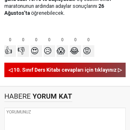
maratonunun ardından adaylar sonuçlarını
26
Ağustos’ta
öğrenebilecek.
0
0
0
0
0
0
0
👍
👎
😍
😥
😱
😂
😡
◁ 10. Sınıf Ders Kitabı cevapları için tıklayınız ▷
HABERE
YORUM KAT