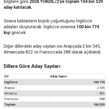
bilgilere göre
2026 YÖKDİL/2’ye toplam 104 bin 529
aday katılacak.
Sınava katılanların büyük çoğunluğunu İngilizce
adayları oluşturacak. İngilizce sınavına
100 bin 774
kişi
girecek.
Diğer dillerdeki aday sayıları ise Arapçada 2 bin 545,
Almancada 822 ve Fransızcada 388 olarak açıklandı.
Dillere Göre Aday Sayıları
Dil
Aday Sayısı
İngilizce
100.774
Arapça
2.545
Almanca
822
Fransızca
388
Toplam
104.529