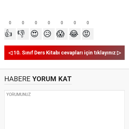
0
0
0
0
0
0
0
👍
👎
😍
😥
😱
😂
😡
◁ 10. Sınıf Ders Kitabı cevapları için tıklayınız ▷
HABERE
YORUM KAT