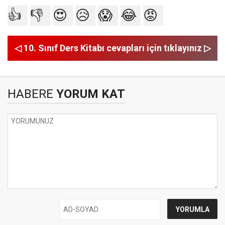
👍
👎
😍
😥
😱
😂
😡
◁ 10. Sınıf Ders Kitabı cevapları için tıklayınız ▷
HABERE
YORUM KAT