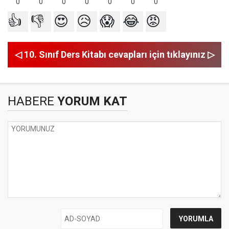
0
0
0
0
0
0
0
👍
👎
😍
😥
😱
😂
😡
◁ 10. Sınıf Ders Kitabı cevapları için tıklayınız ▷
HABERE
YORUM KAT