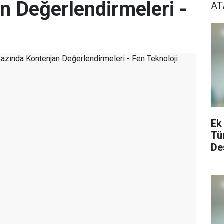
n Değerlendirmeleri -
A
Ek
Tü
De