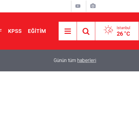
İstanbul
F
KPSS
EĞİTİM
26 °C
Aileniz Sizi İlgi ve Yeteneklerinize Göre Hangi E
01:00
Günün tüm
haberleri
Yönlendiriyor?