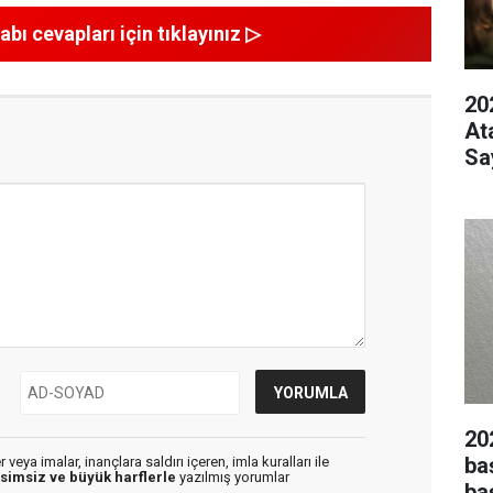
abı cevapları için tıklayınız ▷
20
At
Sa
20
ba
veya imalar, inançlara saldırı içeren, imla kuralları ile
isimsiz ve büyük harflerle
yazılmış yorumlar
ba