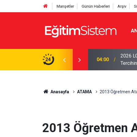
Manşetler
Günün Haberleri
Arşiv
S
AN
i Açıklandı: Sınavla Alan Liseler Yüzde 95,76
2026 LG
24
04:00
Tercihin
Anasayfa
ATAMA
2013 Öğretmen Atam
2013 Öğretmen A