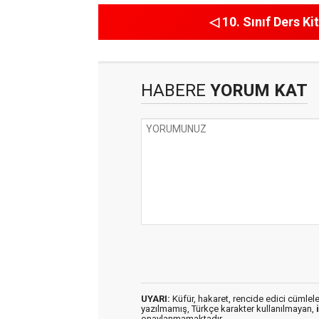
◁ 10. Sınıf Ders Kit
HABERE
YORUM KAT
UYARI:
Küfür, hakaret, rencide edici cümleler 
yazılmamış, Türkçe karakter kullanılmayan,
onaylanmamaktadır.