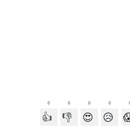
0
0
0
0
👍
👎
😍
😥
