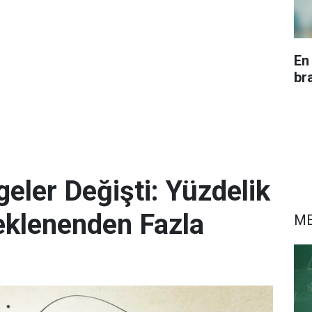
En
br
eler Değişti: Yüzdelik
eklenenden Fazla
M