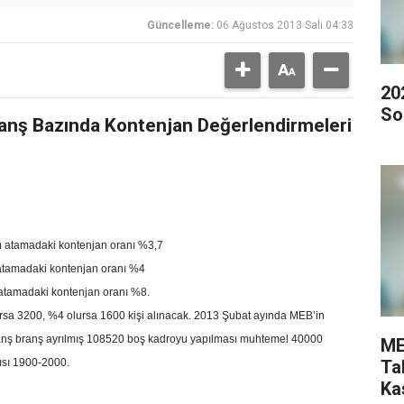
Güncelleme:
06 Ağustos 2013 Salı 04:33
20
So
nş Bazında Kontenjan Değerlendirmeleri
am atamadaki kontenjan oranı %3,7
 atamadaki kontenjan oranı %4
 atamadaki kontenjan oranı %8.
sa 3200, %4 olursa 1600 kişi alınacak. 2013 Şubat ayında MEB’in
ranş branş ayrılmış 108520 boş kadroyu yapılması muhtemel 40000
ME
Ta
ısı 1900-2000.
Ka