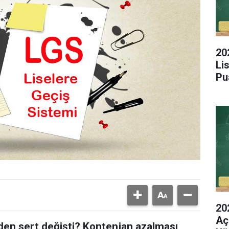
20
Li
Pu
20
Aç
den sert değişti? Kontenjan azalması,