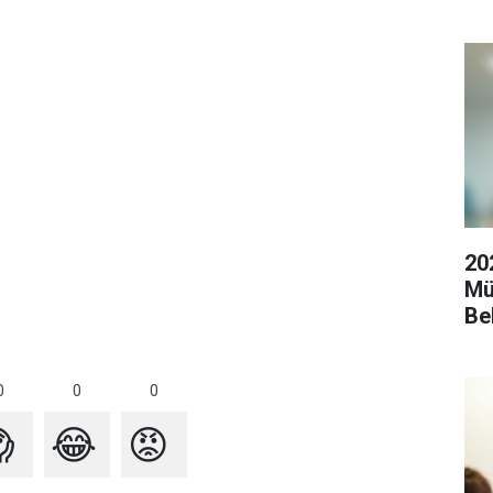
20
Mü
Be
0
0
0

😂
😡