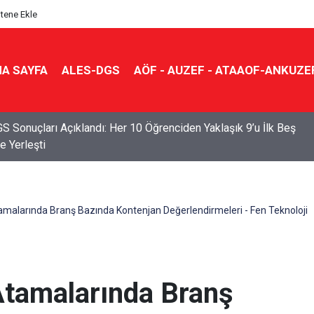
itene Ekle
A SAYFA
ALES-DGS
AÖF - AUZEF - ATAAOF-ANKUZE
S Sonuçları Açıklandı: Her 10 Öğrenciden Yaklaşık 9’u İlk Beş
e Yerleşti
alarında Branş Bazında Kontenjan Değerlendirmeleri - Fen Teknoloji
tamalarında Branş