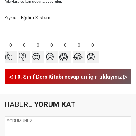
Adaylara ve kamuoyuna duyurulur.
Eğitim Sistem
Kaynak:
0
0
0
0
0
0
0
👍
👎
😍
😥
😱
😂
😡
◁ 10. Sınıf Ders Kitabı cevapları için tıklayınız ▷
HABERE
YORUM KAT