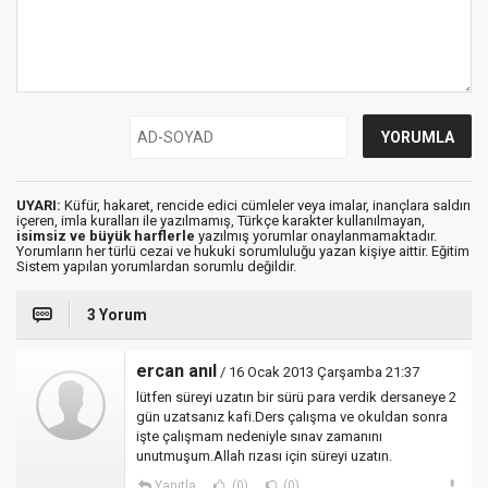
UYARI:
Küfür, hakaret, rencide edici cümleler veya imalar, inançlara saldırı
içeren, imla kuralları ile yazılmamış, Türkçe karakter kullanılmayan,
isimsiz ve büyük harflerle
yazılmış yorumlar onaylanmamaktadır.
Yorumların her türlü cezai ve hukuki sorumluluğu yazan kişiye aittir. Eğitim
Sistem yapılan yorumlardan sorumlu değildir.
3 Yorum
ercan anıl
/ 16 Ocak 2013 Çarşamba 21:37
lütfen süreyi uzatın bir sürü para verdik dersaneye 2
gün uzatsanız kafi.Ders çalışma ve okuldan sonra
işte çalışmam nedeniyle sınav zamanını
unutmuşum.Allah rızası için süreyi uzatın.
Yanıtla
(0)
(0)