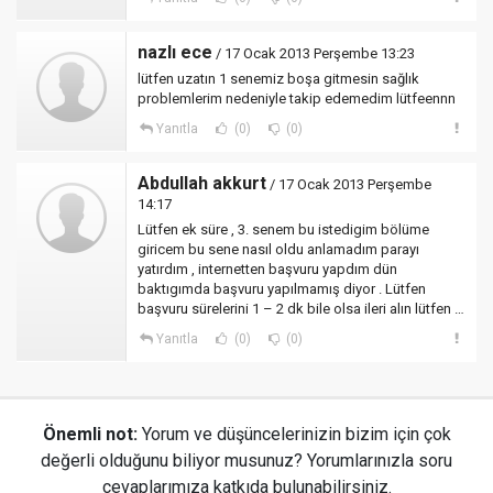
nazlı ece
/ 17 Ocak 2013 Perşembe 13:23
lütfen uzatın 1 senemiz boşa gitmesin sağlık
problemlerim nedeniyle takip edemedim lütfeennn
Yanıtla
(0)
(0)
Abdullah akkurt
/ 17 Ocak 2013 Perşembe
14:17
Lütfen ek süre , 3. senem bu istedigim bölüme
giricem bu sene nasıl oldu anlamadım parayı
yatırdım , internetten başvuru yapdım dün
baktıgımda başvuru yapılmamış diyor . Lütfen
başvuru sürelerini 1 – 2 dk bile olsa ileri alın lütfen …
Yanıtla
(0)
(0)
Önemli not:
Yorum ve düşüncelerinizin bizim için çok
değerli olduğunu biliyor musunuz? Yorumlarınızla soru
cevaplarımıza katkıda bulunabilirsiniz.