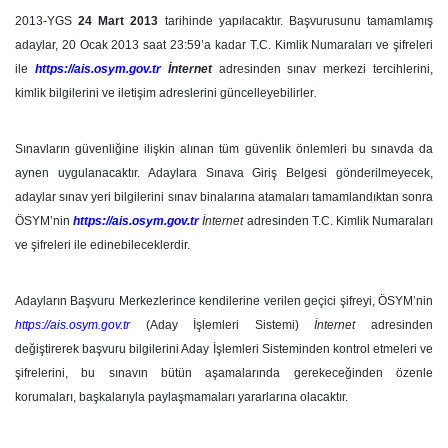
2013-YGS
24 Mart 2013
tarihinde yapılacaktır. Başvurusunu tamamlamış
adaylar, 20 Ocak 2013 saat 23:59’a kadar T.C. Kimlik Numaraları ve şifreleri
ile
https://ais.osym.gov.tr
İnternet
adresinden sınav merkezi tercihlerini,
kimlik bilgilerini ve iletişim adreslerini güncelleyebilirler
.
Sınavların güvenliğine ilişkin alınan tüm güvenlik önlemleri bu sınavda da
aynen uygulanacaktır. Adaylara Sınava Giriş Belgesi gönderilmeyecek,
adaylar sınav yeri bilgilerini sınav binalarına atamaları tamamlandıktan sonra
ÖSYM’nin
https://ais.osym.gov.tr
İnternet
adresinden T.C. Kimlik Numaraları
ve şifreleri ile edinebileceklerdir.
Adayların Başvuru Merkezlerince kendilerine verilen geçici şifreyi, ÖSYM’nin
https://ais.osym.gov.tr
(Aday İşlemleri Sistemi)
İnternet
adresinden
değiştirerek başvuru bilgilerini Aday İşlemleri Sisteminden kontrol etmeleri ve
şifrelerini, bu sınavın bütün aşamalarında gerekeceğinden özenle
korumaları, başkalarıyla paylaşmamaları yararlarına olacaktır.