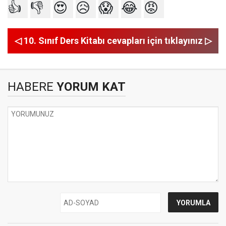
👍
👎
😍
😥
😱
😂
😡
◁ 10. Sınıf Ders Kitabı cevapları için tıklayınız ▷
HABERE
YORUM KAT