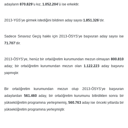
adayların
870.829
’u kız,
1.052.204
’ü ise erkektir.
2013-YGS’ye girmek istediğini bildiren aday sayısı
1.851.326
’dır.
Sadece Sınavsız Geçiş hakkı için 2013-ÖSYS’ye başvuran aday sayısı ise
71.707
’dir.
2013-ÖSYS’ye, henüz bir ortaöğretim kurumundan mezun olmayan
800.810
aday; bir ortaöğretim kurumundan mezun olan
1.122.223
aday başvuru
yapmıştır.
Bir ortaöğretim kurumundan mezun olup 2013-ÖSYS’ye başvuran
adaylardan
561.460
aday, bir ortaöğretim kurumunu bitirdikten sonra bir
yükseköğretim programına yerleşmemiş,
560.763
aday ise önceki yıllarda bir
yükseköğretim programına yerleşmiştir.