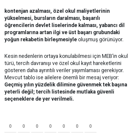
kontenjan azalması, özel okul maliyetlerinin
yükselmesi, bursların daralması, başarılı
öğrencilerin devlet liselerinde kalması, yabancı dil
programlarına artan ilgi ve üst başarı grubundaki
yoğun rekabetin birleşmesiyle
oluşmuş görünüyor.
Kesin nedenlerin ortaya konulabilmesi için MEB’in okul
türü, tercih davranışı ve özel okul kayıt hareketlerini
gösteren daha ayrıntılı veriler yayımlaması gerekiyor.
Mevcut tablo ise ailelere önemli bir mesaj veriyor:
Geçmiş yılın yüzdelik dilimine güvenmek tek başına
yeterli değil; tercih listesinde mutlaka güvenli
seçeneklere de yer verilmeli.
0
0
0
0
0
0
0