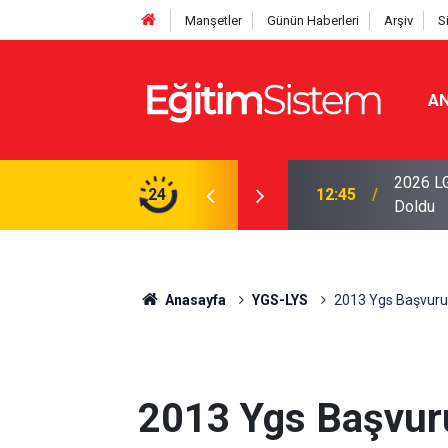
Manşetler
Günün Haberleri
Arşiv
S
AN
iseleri Belli Oldu: İki Program 500 Puanla
2026 LG
24
12:45
Doldu
Anasayfa
YGS-LYS
2013 Ygs Başvuru K
2013 Ygs Başvuru 