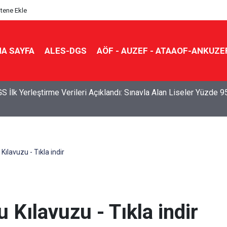
itene Ekle
A SAYFA
ALES-DGS
AÖF - AUZEF - ATAAOF-ANKUZE
S İlk Yerleştirme Verileri Açıklandı: Sınavla Alan Liseler Yüzde 9
ılavuzu - Tıkla indir
Kılavuzu - Tıkla indir