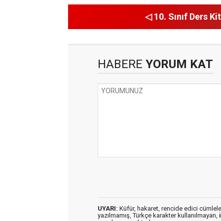
◁ 10. Sınıf Ders Kit
HABERE
YORUM KAT
UYARI:
Küfür, hakaret, rencide edici cümleler 
yazılmamış, Türkçe karakter kullanılmayan,