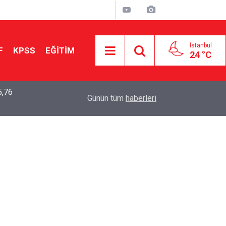
İstanbul
F
KPSS
EĞİTİM
24 °C
5,76
2026 LGS Sonuçları Açıklandı: Her 10 Öğrenciden
04:00
Günün tüm
haberleri
Tercihine Yerleşti