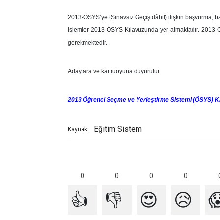
2013-ÖSYS’ye (Sınavsız Geçiş dâhil) ilişkin başvurma, başv
işlemler 2013-ÖSYS Kılavuzunda yer almaktadır. 2013-Ö
gerekmektedir.
Adaylara ve kamuoyuna duyurulur.
2013 Öğrenci Seçme ve Yerleştirme Sistemi (ÖSYS) K
Eğitim Sistem
Kaynak:
0
0
0
0
👍
👎
😍
😥
