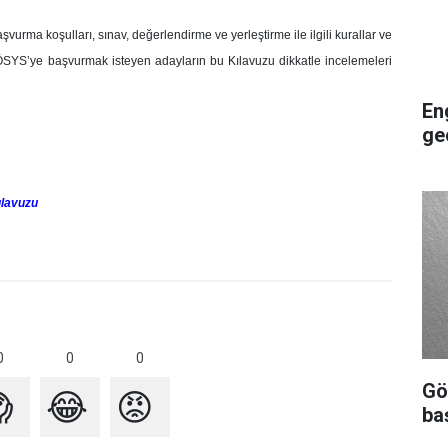
urma koşulları, sınav, değerlendirme ve yerleştirme ile ilgili kurallar ve
SYS’ye başvurmak isteyen adayların bu Kılavuzu dikkatle incelemeleri
En
ge
ılavuzu
0
0
0
Gö

😂
😡
ba