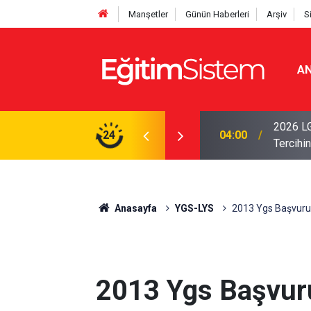
Manşetler
Günün Haberleri
Arşiv
S
AN
i Açıklandı: Sınavla Alan Liseler Yüzde 95,76
2026 LG
24
04:00
Tercihin
Anasayfa
YGS-LYS
2013 Ygs Başvuru 
2013 Ygs Başvuru