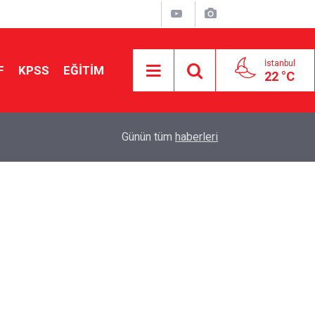
İstanbul
F
KPSS
EĞİTİM
22 °C
Aileniz Sizi İlgi ve Yeteneklerinize Göre Hangi E
01:00
Günün tüm
haberleri
Yönlendiriyor?