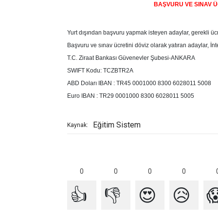
BAŞVURU VE SINAV Ü
Yurt dışından başvuru yapmak isteyen adaylar, gerekli ücr
Başvuru ve sınav ücretini döviz olarak yatıran adaylar, İ
T.C. Ziraat Bankası Güvenevler Şubesi-ANKARA
SWIFT Kodu: TCZBTR2A
ABD Doları IBAN : TR45 0001000 8300 6028011 5008
Euro IBAN : TR29 0001000 8300 6028011 5005
Eğitim Sistem
Kaynak:
0
0
0
0
👍
👎
😍
😥
