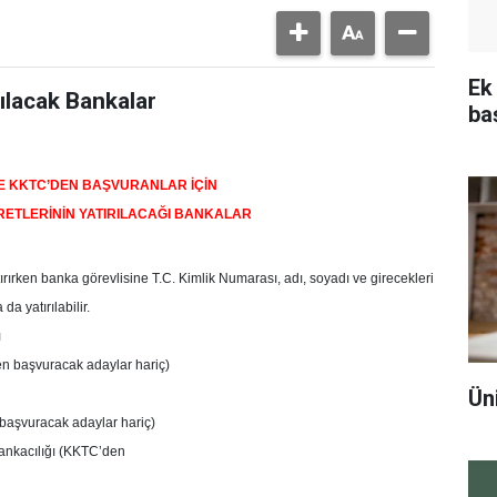
Ek
ılacak Bankalar
ba
VE KKTC’DEN BAŞVURANLAR İÇİN
RETLERİNİN YATIRILACAĞI BANKALAR
rırken banka görevlisine T.C. Kimlik Numarası, adı, soyadı ve girecekleri
da yatırılabilir.
ı
en başvuracak adaylar hariç)
Ün
 başvuracak adaylar hariç)
bankacılığı (KKTC’den