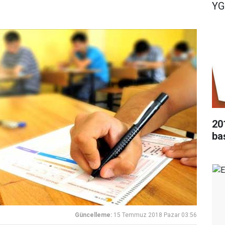
YG
20
ba
Güncelleme:
15 Temmuz 2018 Pazar 03:56