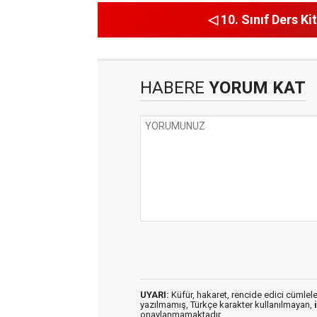
◁ 10. Sınıf Ders Kit
HABERE
YORUM KAT
UYARI:
Küfür, hakaret, rencide edici cümleler 
yazılmamış, Türkçe karakter kullanılmayan,
onaylanmamaktadır.