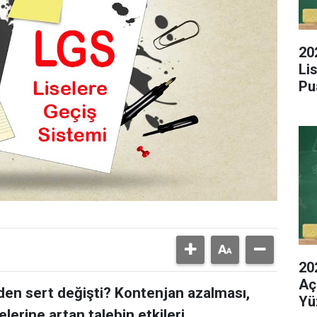
20
Li
Pu
20
Aç
den sert değişti? Kontenjan azalması,
Yü
elerine artan talebin etkileri.