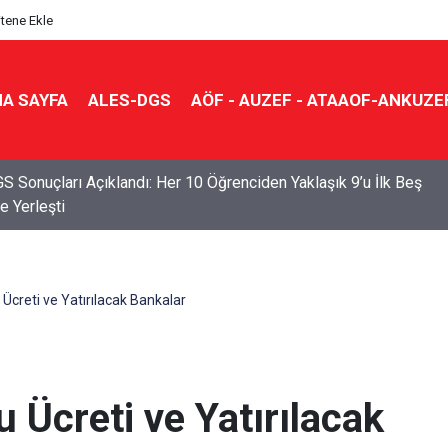
itene Ekle
A SAYFA
ALES-DGS
AÖF - AUZEF - ATAAOF-ANKUZE
S Sonuçları Açıklandı: Her 10 Öğrenciden Yaklaşık 9’u İlk Beş
e Yerleşti
Ücreti ve Yatırılacak Bankalar
 Ücreti ve Yatırılacak