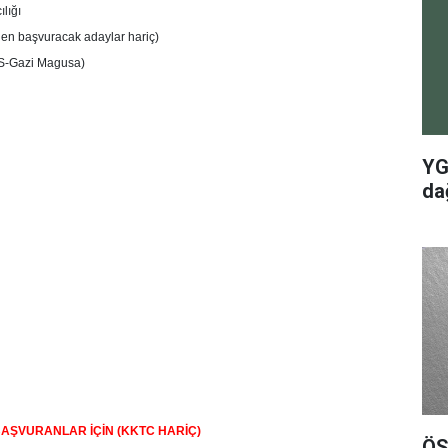
lığı
den başvuracak adaylar hariç)
OS-Gazi Magusa)
YG
dağ
BAŞVURANLAR İÇİN (KKTC HARİÇ)
ÖS