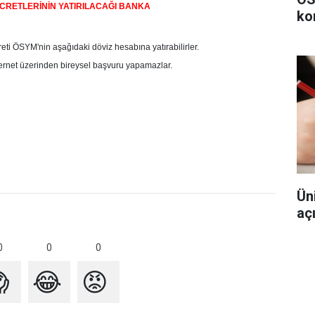
CRETLERİNİN YATIRILACAĞI BANKA
ko
eti ÖSYM'nin aşağıdaki döviz hesabına yatırabilirler.
nternet üzerinden bireysel başvuru yapamazlar.
Ün
aç
0
0
0

😂
😡