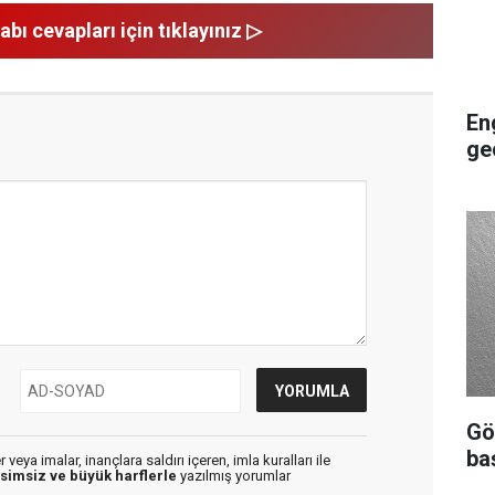
abı cevapları için tıklayınız ▷
En
ge
Gö
ba
veya imalar, inançlara saldırı içeren, imla kuralları ile
isimsiz ve büyük harflerle
yazılmış yorumlar