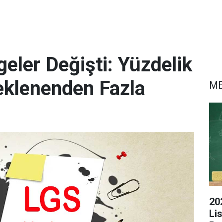
eler Değişti: Yüzdelik
eklenenden Fazla
M
20
Li