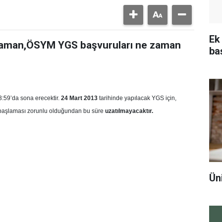
Ek
 Zaman,ÖSYM YGS başvuruları ne zaman
ba
3:59’da sona erecektir.
24 Mart 2013
tarihinde yapılacak YGS için,
n başlaması zorunlu olduğundan bu süre
uzatılmayacaktır.
Ün