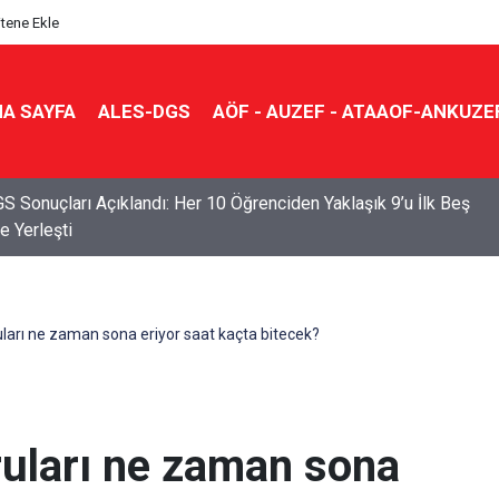
itene Ekle
A SAYFA
ALES-DGS
AÖF - AUZEF - ATAAOF-ANKUZE
S Sonuçları Açıklandı: Her 10 Öğrenciden Yaklaşık 9’u İlk Beş
e Yerleşti
arı ne zaman sona eriyor saat kaçta bitecek?
uları ne zaman sona