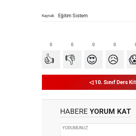
Eğitim Sistem
Kaynak:
0
0
0
0
👍
👎
😍
😥

◁ 10. Sınıf Ders Kit
HABERE
YORUM KAT