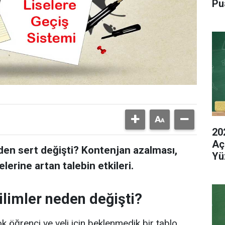
Pu
20
Aç
den sert değişti? Kontenjan azalması,
Yü
elerine artan talebin etkileri.
limler neden değişti?
k öğrenci ve veli için beklenmedik bir tablo