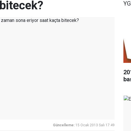
 bitecek?
YG
20
ba
Güncelleme:
15 Ocak 2013 Salı 17:49