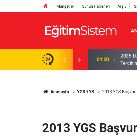
Manşetler
Günün Haberleri
Arşiv
S
AN
i Açıklandı: Sınavla Alan Liseler Yüzde 95,76
2026 LG
24
04:00
Tercihin
Anasayfa
YGS-LYS
2013 YGS Başvurul
2013 YGS Başvur