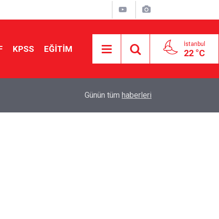
İstanbul
F
KPSS
EĞİTİM
22 °C
Aileniz Sizi İlgi ve Yeteneklerinize Göre Hangi E
01:00
Günün tüm
haberleri
Yönlendiriyor?