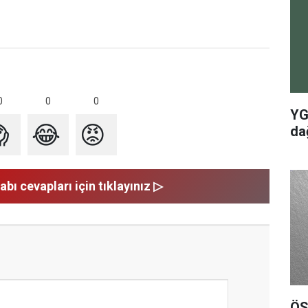
0
0
0
YG

😂
😡
dağ
abı cevapları için tıklayınız ▷
ÖS