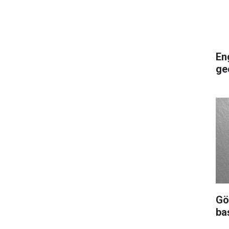
En
ge
Gö
ba