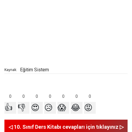
Eğitim Sistem
Kaynak:
0
0
0
0
0
0
0
👍
👎
😍
😥
😱
😂
😡
◁ 10. Sınıf Ders Kitabı cevapları için tıklayınız ▷