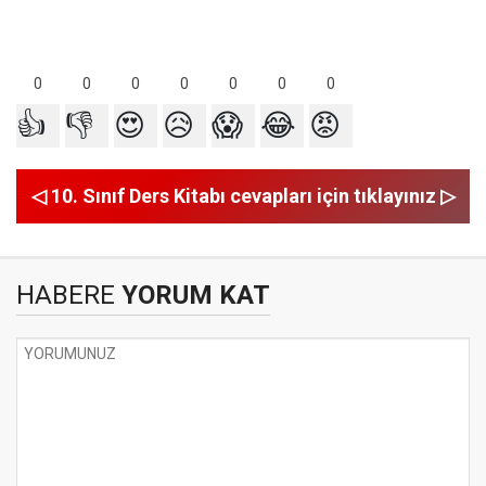
0
0
0
0
0
0
0
👍
👎
😍
😥
😱
😂
😡
◁ 10. Sınıf Ders Kitabı cevapları için tıklayınız ▷
HABERE
YORUM KAT