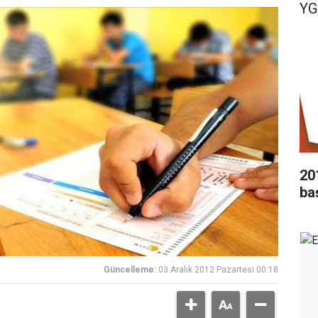
YG
20
ba
Güncelleme:
03 Aralık 2012 Pazartesi 00:18