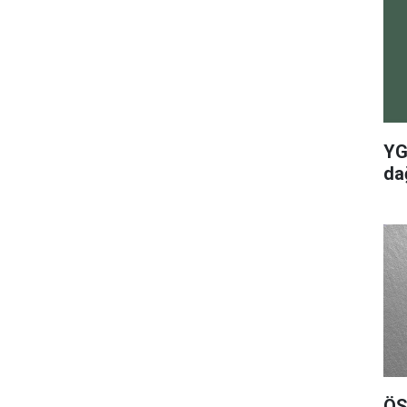
YG
dağ
ÖS