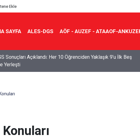
itene Ekle
A SAYFA
ALES-DGS
AÖF - AUZEF - ATAAOF-ANKUZE
S Sonuçları Açıklandı: Her 10 Öğrenciden Yaklaşık 9’u İlk Beş
e Yerleşti
Konuları
 Konuları