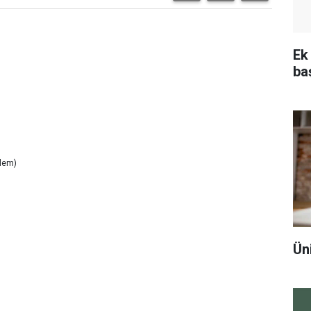
Ek
ba
nlem)
Ün