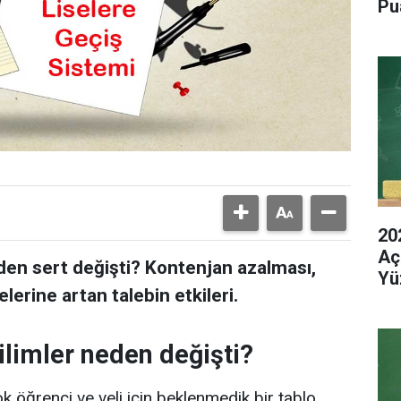
Pu
20
Aç
den sert değişti? Kontenjan azalması,
Yü
elerine artan talebin etkileri.
limler neden değişti?
k öğrenci ve veli için beklenmedik bir tablo