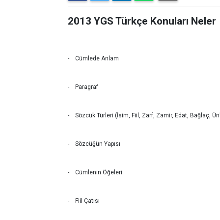
2013 YGS Türkçe Konuları Neler
- Cümlede Anlam
- Paragraf
- Sözcük Türleri (İsim, Fiil, Zarf, Zamir, Edat, Bağlaç, Ü
- Sözcüğün Yapısı
- Cümlenin Öğeleri
- Fiil Çatısı