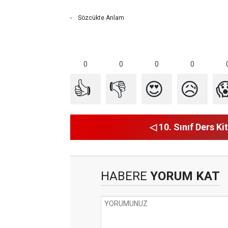
- Sözcükte Anlam
0
0
0
0
👍
👎
😍
😥

◁ 10. Sınıf Ders Kit
HABERE
YORUM KAT