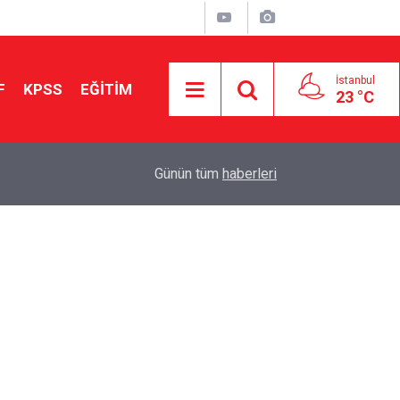
İstanbul
F
KPSS
EĞİTİM
23 °C
Aileniz Sizi İlgi ve Yeteneklerinize Göre Hangi E
01:00
Günün tüm
haberleri
Yönlendiriyor?