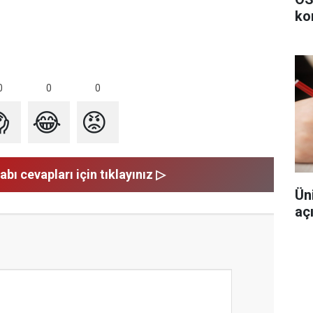
ko
0
0
0

😂
😡
abı cevapları için tıklayınız ▷
Ün
aç