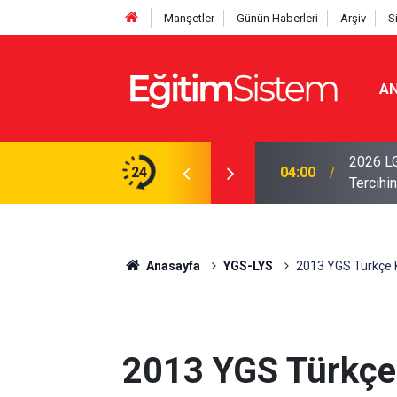
Manşetler
Günün Haberleri
Arşiv
S
AN
i Açıklandı: Sınavla Alan Liseler Yüzde 95,76
2026 LG
24
04:00
Tercihin
Anasayfa
YGS-LYS
2013 YGS Türkçe 
2013 YGS Türkçe