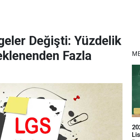
eler Değişti: Yüzdelik
eklenenden Fazla
M
20
Li