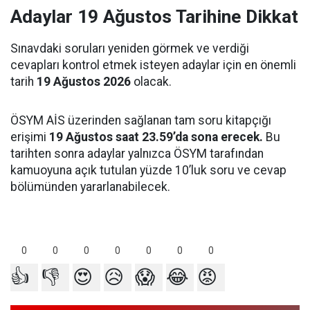
Adaylar 19 Ağustos Tarihine Dikkat
Sınavdaki soruları yeniden görmek ve verdiği
cevapları kontrol etmek isteyen adaylar için en önemli
tarih
19 Ağustos 2026
olacak.
ÖSYM AİS üzerinden sağlanan tam soru kitapçığı
erişimi
19 Ağustos saat 23.59’da sona erecek.
Bu
tarihten sonra adaylar yalnızca ÖSYM tarafından
kamuoyuna açık tutulan yüzde 10’luk soru ve cevap
bölümünden yararlanabilecek.
0
0
0
0
0
0
0
👍
👎
😍
😥
😱
😂
😡