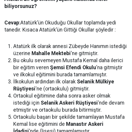
biliyorsunuz?
Cevap
:Atatürk’ün Okuduğu Okullar toplamda yedi
tanedir. Kısaca Atatürk’ün Gittiği Okullar şöyledir :
Atatürk ilk olarak annesi Zübeyde Hanımın istediği
üzerine
Mahalle Mektebi
‘ne gitmiştir.
Bu okulu sevemeyen Mustafa Kemal daha ilerici
bir eğitim veren
Şemsi Efendi Okulu
‘na gitmiştir
ve ilkokul eğitimini burada tamamlamıştır.
İlkokulun ardından ilk olarak
Selanik Mülkiye
Rüştiyesi
‘ne (ortaokulu) gitmiştir.
Ortaokul eğitimine daha sonra asker olmak
istediği için
Selanik Askeri Rüştiyesi
‘nde devam
etmiştir ve ortaokulu burada bitirmiştir.
Ortaokulu başarı bir şekilde tamamlayan Mustafa
Kemal lise eğitimini de
Manastır Askeri
İdadisi
‘nde (lisesi) tamamlamıştır.