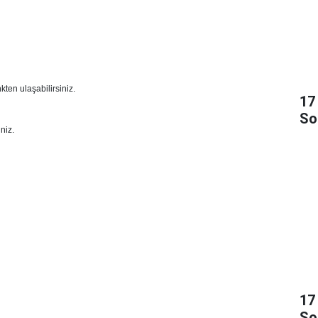
ten ulaşabilirsiniz.
17
So
niz.
17
So