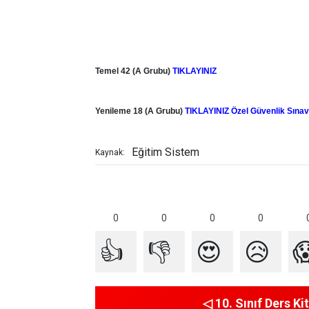
Temel
42 (A Grubu)
TIKLAYINIZ
Yenileme
18 (A Grubu)
TIKLAYINIZ
Özel Güvenlik Sına
Eğitim Sistem
Kaynak:
0
0
0
0
👍
👎
😍
😥

◁ 10. Sınıf Ders Kit