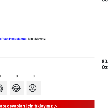
vı Puan Hesaplaması
için tıklayınız
80
Öz
0
0
0

😂
😡
abı cevapları için tıklayınız ▷