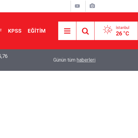
İstanbul
F
KPSS
EĞİTİM
26 °C
5,76
2026 LGS Sonuçları Açıklandı: Her 10 Öğrenciden
04:00
Günün tüm
haberleri
Tercihine Yerleşti