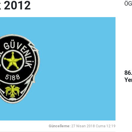
ık 2012
ÖG
86
Ye
Güncelleme:
27 Nisan 2018 Cuma 12:19