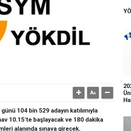
YÖ
20
Ün
Ha
günü 104 bin 529 adayın katılımıyla
ınav 10.15’te başlayacak ve 180 dakika
imleri alanında sınava girecek.