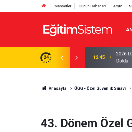
Manşetler
Günün Haberleri
Arşiv
S
AN
iseleri Belli Oldu: İki Program 500 Puanla
2026 LG
24
12:45
Doldu
Anasayfa
ÖGG - Özel Güvenlik Sınavı
43. Dönem Özel G