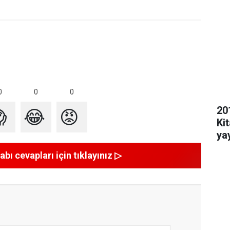
0
0
0
20

😂
😡
Ki
yay
abı cevapları için tıklayınız ▷