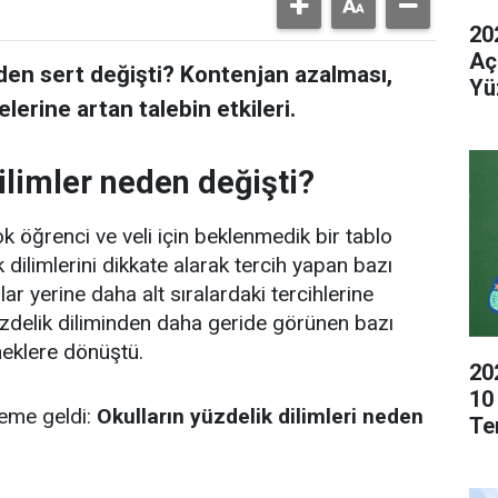
20
Aç
den sert değişti? Kontenjan azalması,
Yü
elerine artan talebin etkileri.
limler neden değişti?
k öğrenci ve veli için beklenmedik bir tablo
k dilimlerini dikkate alarak tercih yapan bazı
lar yerine daha alt sıralardaki tercihlerine
yüzdelik diliminden daha geride görünen bazı
eneklere dönüştü.
20
10
eme geldi:
Okulların yüzdelik dilimleri neden
Te