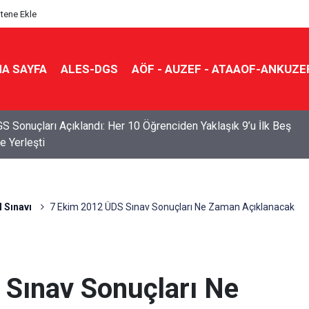
itene Ekle
A SAYFA
ALES-DGS
AÖF - AUZEF - ATAAOF-ANKUZE
S Sonuçları Açıklandı: Her 10 Öğrenciden Yaklaşık 9’u İlk Beş
e Yerleşti
 Sınavı
7 Ekim 2012 ÜDS Sınav Sonuçları Ne Zaman Açıklanacak
Sınav Sonuçları Ne