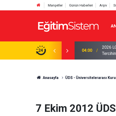
Manşetler
Günün Haberleri
Arşiv
S
AN
i Açıklandı: Sınavla Alan Liseler Yüzde 95,76
2026 LG
24
04:00
Tercihin
Anasayfa
ÜDS - Üniversitelerarası Kurul
7 Ekim 2012 ÜDS 