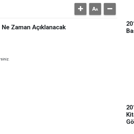
20
ı Ne Zaman Açıklanacak
Ba
siniz.
20
Kit
Gö