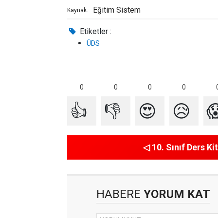
Eğitim Sistem
Kaynak:
Etiketler :
ÜDS
0
0
0
0
👍
👎
😍
😥

◁ 10. Sınıf Ders Kit
HABERE
YORUM KAT