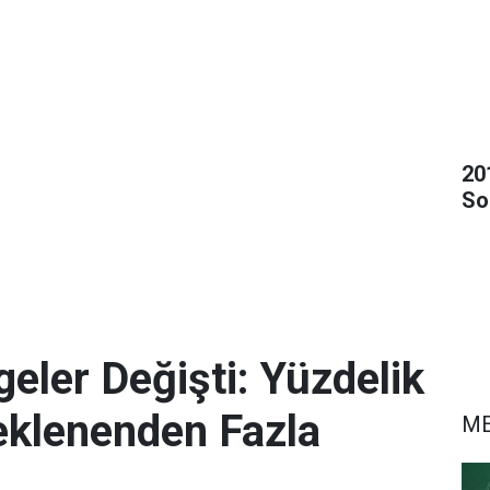
20
So
eler Değişti: Yüzdelik
eklenenden Fazla
M