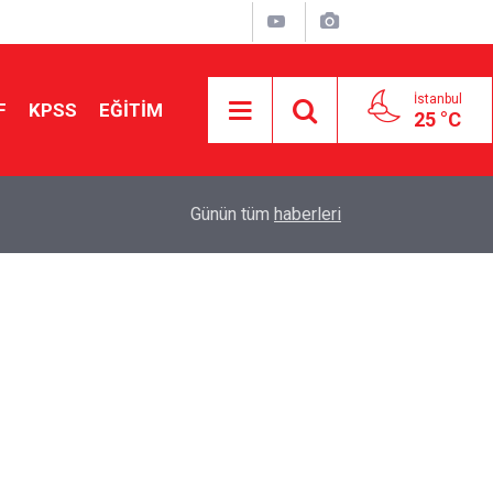
İstanbul
F
KPSS
EĞİTİM
25 °C
Aileniz Sizi İlgi ve Yeteneklerinize Göre Hangi E
01:00
Günün tüm
haberleri
Yönlendiriyor?