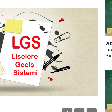
20
Li
Pu