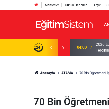
Manşetler
Günün Haberleri
Arşiv
S
AN
i Açıklandı: Sınavla Alan Liseler Yüzde 95,76
2026 LG
24
04:00
Tercihin
Anasayfa
ATAMA
70 Bin Öğretmeni İş
70 Bin Öğretmeni