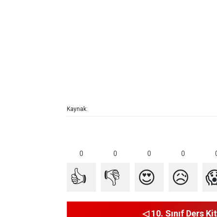
Kaynak:
0
0
0
0
👍
👎
😍
😥

◁ 10. Sınıf Ders Kit