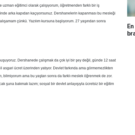
uzman eğitimci olarak çalışıyorum, öğretmenden farklı bir iş
diğinde arka kapıdan kaçıyorsunuz. Dershanelerin kapanması bu mesleği
alışamam çünkü. Yazılım kursuna başlıyorum. 27 yaşından sonra
En
br
onuşuyoruz. Dershanede çalışmak da çok iyi bir şey değil, günde 12 saat
il asgari ücret üzerinden yatıyor. Devlet farkında ama görmemezlikten
dim, bilmiyorum ama bu yaştan sonra da farklı meslek öğrenmek de zor.
ak şuna bakmak lazım; sosyal bir devlet anlayışıyla ücretsiz bir eğitim