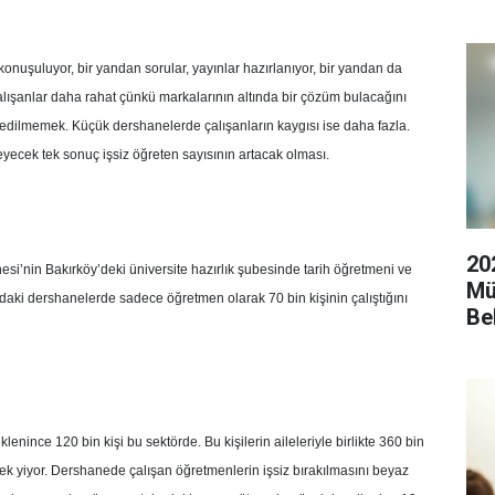
onuşuluyor, bir yandan sorular, yayınlar hazırlanıyor, bir yandan da
lışanlar daha rahat çünkü markalarının altında bir çözüm bulacağını
ı edilmemek. Küçük dershanelerde çalışanların kaygısı ise daha fazla.
yecek tek sonuç işsiz öğreten sayısının artacak olması.
20
si’nin Bakırköy’deki üniversite hazırlık şubesinde tarih öğretmeni ve
Mü
daki dershanelerde sadece öğretmen olarak 70 bin kişinin çalıştığını
Be
lenince 120 bin kişi bu sektörde. Bu kişilerin aileleriyle birlikte 360 bin
kmek yiyor. Dershanede çalışan öğretmenlerin işsiz bırakılmasını beyaz