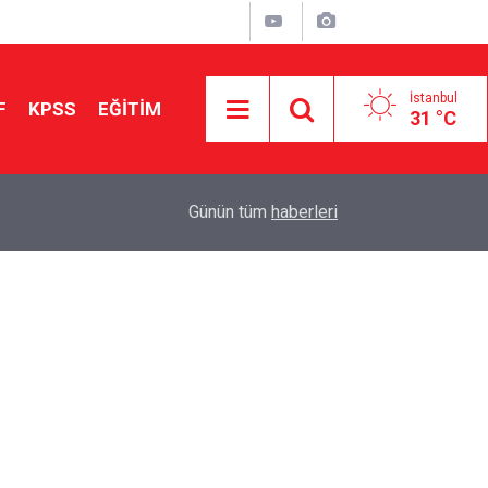
İstanbul
F
KPSS
EĞİTİM
31 °C
Aileniz Sizi İlgi ve Yeteneklerinize Göre Hangi E
01:00
Günün tüm
haberleri
Yönlendiriyor?