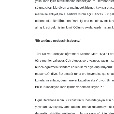
yakalıların işsiz bırakılmasına benzetiyorum. Dershanele
sütuna çıkar. Merdiven altına inecek hizmet, kayıtsız olac
marka ile ehliyet, bale, sertifika kursu açılır. Ancak 500 
edilene olur. Bir öğretmen ‘Yarın işi olur mu olmaz mı’ kay
almış kredi çekmiştim, kimi ‘Oğlumu okula yazdırmıştım,
‘Bir an önce netleşsin istiyoruz’
Türk Dili ve Edebiyatı öğretmeni Kezban Mert 16 yıldır de
öğretmenler çalışıyor. Çok okuyor, soru yazıyor, yayın hazırl
bunca öğretmen istihdam edilebilir mi diye düşünüyoruz. 
musunuz?’ diye. Biz amatör ruhla profesyonelce çalışma
konularını anlatın, dershaneler kapatılacaksa’ diyor. Bir
Biz kurulacak yapıların içinde var olmak istiyoruz.”
Uğur Dershanesi’nin SBS hazırlık şubesinde yayınların ha
yayınları hazırlıyoruz ama acaba seneye kullanmayacak 
de sektördeki diğer eğitim kurumlarına kayacağı için öğre