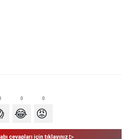
0
0
0

😂
😡
abı cevapları için tıklayınız ▷