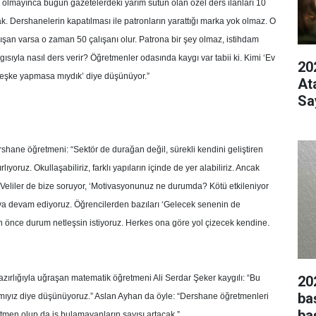
r olmayınca bugün gazetelerdeki yarım sütun olan özel ders ilanları 10
ak. Dershanelerin kapatılması ile patronların yarattığı marka yok olmaz. O
çalışan varsa o zaman 50 çalışanı olur. Patrona bir şey olmaz, istihdam
gısıyla nasıl ders verir? Öğretmenler odasında kaygı var tabii ki. Kimi ‘Ev
20
 keşke yapmasa mıydık’ diye düşünüyor.”
At
Sa
rshane öğretmeni: “Sektör de durağan değil, sürekli kendini geliştiren
ıyoruz. Okullaşabiliriz, farklı yapıların içinde de yer alabiliriz. Ancak
Veliler de bize soruyor, ‘Motivasyonunuz ne durumda? Kötü etkileniyor
ya devam ediyoruz. Öğrencilerden bazıları ‘Gelecek senenin de
 an önce durum netleşsin istiyoruz. Herkes ona göre yol çizecek kendine.
20
zırlığıyla uğraşan matematik öğretmeni Ali Serdar Şeker kaygılı: “Bu
ba
mıyız diye düşünüyoruz.” Aslan Ayhan da öyle: “Dershane öğretmenleri
ba
tmen olup da iş bulamayanların sayısı artacak.”