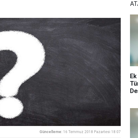
A
Ek
Tü
De
Güncelleme:
16 Temmuz 2018 Pazartesi 18:07