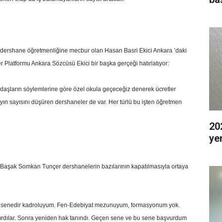
a dershane öğretmenliğine mecbur olan Hasan Basri Ekici Ankara ’daki
 Platformu Ankara Sözcüsü Ekici bir başka gerçeği hatırlatıyor:
adaşların söylemlerine göre özel okula geçeceğiz denerek ücretler
yın sayısını düşüren dershaneler de var. Her türlü bu işten öğretmen
202
ye
 Başak Somkan Tunçer dershanelerin bazılarının kapatılmasıyla ortaya
 2 senedir kadroluyum. Fen-Edebiyat mezunuyum, formasyonum yok.
ırdılar. Sonra yeniden hak tanındı. Geçen sene ve bu sene başvurdum