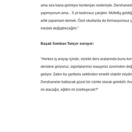
ama sıra bana gelmiyor kontenjan nedeniyle. Dershanede 
yapmıyorum ama... 5 yıl kadrosuz çalıştım. Müfettiş gel
artık yapamam demek. Özel okullarda da formasyonsuz ç
meslek değiştireceğim.”
Başak Somkan Tunçer soruyor:
“Herkes iş arayışı içinde, sürekli ders aralarında bunu k
derslere giriyoruz, sigortalarımız maaşımız üzerinden değ
geliyor. Zaten bu şartlarla sektörden emekli olabilir miy
Dershaneler kalkacak güzel bir cümle olarak gelebilir. Anc
mi alacağız, eğitim mi özelleşecek?”