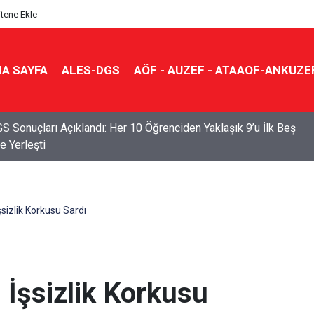
itene Ekle
A SAYFA
ALES-DGS
AÖF - AUZEF - ATAAOF-ANKUZE
S Sonuçları Açıklandı: Her 10 Öğrenciden Yaklaşık 9’u İlk Beş
e Yerleşti
sizlik Korkusu Sardı
 İşsizlik Korkusu