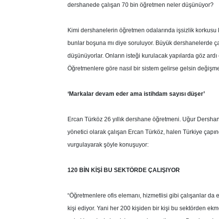
dershanede çalışan 70 bin öğretmen neler düşünüyor?
Kimi dershanelerin öğretmen odalarında işsizlik korkusu k
bunlar boşuna mı diye soruluyor. Büyük dershanelerde ça
düşünüyorlar. Onların isteği kurulacak yapılarda göz ard
Öğretmenlere göre nasıl bir sistem gelirse gelsin değişme
‘Markalar devam eder ama istihdam sayısı düşer’
Ercan Türköz 26 yıllık dershane öğretmeni. Uğur Dershane
yönetici olarak çalışan Ercan Türköz, halen Türkiye çapın
vurgulayarak şöyle konuşuyor:
120 BİN KİŞİ BU SEKTÖRDE ÇALIŞIYOR
“Öğretmenlere ofis elemanı, hizmetlisi gibi çalışanlar da ek
kişi ediyor. Yani her 200 kişiden bir kişi bu sektörden e