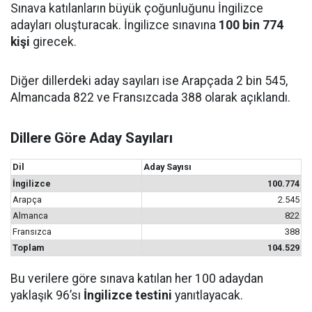
Sınava katılanların büyük çoğunluğunu İngilizce
adayları oluşturacak. İngilizce sınavına
100 bin 774
kişi
girecek.
Diğer dillerdeki aday sayıları ise Arapçada 2 bin 545,
Almancada 822 ve Fransızcada 388 olarak açıklandı.
Dillere Göre Aday Sayıları
Dil
Aday Sayısı
İngilizce
100.774
Arapça
2.545
Almanca
822
Fransızca
388
Toplam
104.529
Bu verilere göre sınava katılan her 100 adaydan
yaklaşık 96’sı
İngilizce testini
yanıtlayacak.