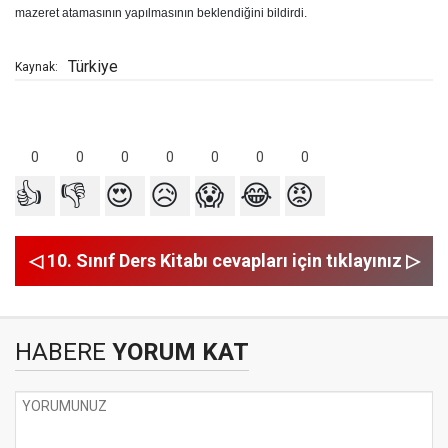
mazeret atamasının yapılmasının beklendiğini bildirdi.
Türkiye
Kaynak:
0
0
0
0
0
0
0
👍
👎
😍
😥
😱
😂
😡
◁ 10. Sınıf Ders Kitabı cevapları için tıklayınız ▷
HABERE
YORUM KAT