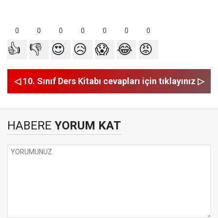
0
0
0
0
0
0
0
👍
👎
😍
😥
😱
😂
😡
◁ 10. Sınıf Ders Kitabı cevapları için tıklayınız ▷
HABERE
YORUM KAT