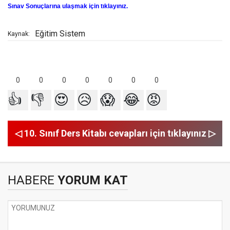
Sınav Sonuçlarına ulaşmak için tıklayınız.
Eğitim Sistem
Kaynak:
0
0
0
0
0
0
0
👍
👎
😍
😥
😱
😂
😡
◁ 10. Sınıf Ders Kitabı cevapları için tıklayınız ▷
HABERE
YORUM KAT