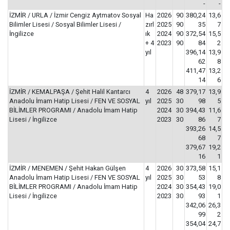
-
-
İZMİR / URLA / İzmir Cengiz Aytmatov Sosyal
Ha
2026
90
380,24
13,6
Bilimler Lisesi / Sosyal Bilimler Lisesi /
zırl
2025
90
35
7
İngilizce
ık
2024
90
372,54
15,5
+ 4
2023
90
84
2
yıl
396,14
13,9
62
8
411,47
13,2
14
6
İZMİR / KEMALPAŞA / Şehit Halil Kantarcı
4
2026
48
379,17
13,9
Anadolu İmam Hatip Lisesi / FEN VE SOSYAL
yıl
2025
30
98
5
BİLİMLER PROGRAMI / Anadolu İmam Hatip
2024
30
394,43
11,6
Lisesi / İngilizce
2023
30
86
7
393,26
14,5
68
7
379,67
19,2
16
1
İZMİR / MENEMEN / Şehit Hakan Gülşen
4
2026
30
373,58
15,1
Anadolu İmam Hatip Lisesi / FEN VE SOSYAL
yıl
2025
30
53
8
BİLİMLER PROGRAMI / Anadolu İmam Hatip
2024
30
354,43
19,0
Lisesi / İngilizce
2023
30
93
1
342,06
26,3
99
2
354,04
24,7