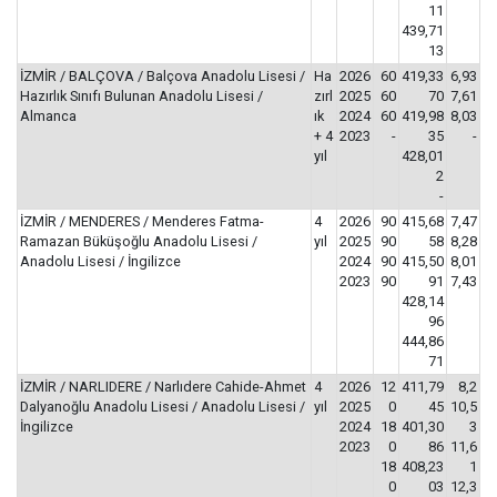
11
439,71
13
İZMİR / BALÇOVA / Balçova Anadolu Lisesi /
Ha
2026
60
419,33
6,93
Hazırlık Sınıfı Bulunan Anadolu Lisesi /
zırl
2025
60
70
7,61
Almanca
ık
2024
60
419,98
8,03
+ 4
2023
-
35
-
yıl
428,01
2
-
İZMİR / MENDERES / Menderes Fatma-
4
2026
90
415,68
7,47
Ramazan Büküşoğlu Anadolu Lisesi /
yıl
2025
90
58
8,28
Anadolu Lisesi / İngilizce
2024
90
415,50
8,01
2023
90
91
7,43
428,14
96
444,86
71
İZMİR / NARLIDERE / Narlıdere Cahide-Ahmet
4
2026
12
411,79
8,2
Dalyanoğlu Anadolu Lisesi / Anadolu Lisesi /
yıl
2025
0
45
10,5
İngilizce
2024
18
401,30
3
2023
0
86
11,6
18
408,23
1
0
03
12,3