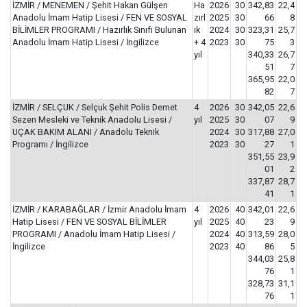
İZMİR / MENEMEN / Şehit Hakan Gülşen
Ha
2026
30
342,83
22,4
Anadolu İmam Hatip Lisesi / FEN VE SOSYAL
zırl
2025
30
66
8
BİLİMLER PROGRAMI / Hazırlık Sınıfı Bulunan
ık
2024
30
323,31
25,7
Anadolu İmam Hatip Lisesi / İngilizce
+ 4
2023
30
75
3
yıl
340,33
26,7
51
7
365,95
22,0
82
7
İZMİR / SELÇUK / Selçuk Şehit Polis Demet
4
2026
30
342,05
22,6
Sezen Mesleki ve Teknik Anadolu Lisesi /
yıl
2025
30
07
9
UÇAK BAKIM ALANI / Anadolu Teknik
2024
30
317,88
27,0
Programı / İngilizce
2023
30
27
1
351,55
23,9
01
2
337,87
28,7
41
1
İZMİR / KARABAĞLAR / İzmir Anadolu İmam
4
2026
40
342,01
22,6
Hatip Lisesi / FEN VE SOSYAL BİLİMLER
yıl
2025
40
23
9
PROGRAMI / Anadolu İmam Hatip Lisesi /
2024
40
313,59
28,0
İngilizce
2023
40
86
5
344,03
25,8
76
1
328,73
31,1
76
1