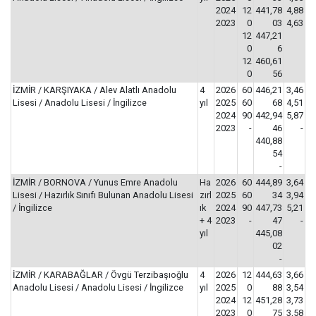
2024
12
441,78
4,88
2023
0
03
4,63
12
447,21
0
6
12
460,61
0
56
İZMİR / KARŞIYAKA / Alev Alatlı Anadolu
4
2026
60
446,21
3,46
Lisesi / Anadolu Lisesi / İngilizce
yıl
2025
60
68
4,51
2024
90
442,94
5,87
2023
-
46
-
440,88
54
-
İZMİR / BORNOVA / Yunus Emre Anadolu
Ha
2026
60
444,89
3,64
Lisesi / Hazırlık Sınıfı Bulunan Anadolu Lisesi
zırl
2025
60
34
3,94
/ İngilizce
ık
2024
90
447,73
5,21
+ 4
2023
-
47
-
yıl
445,08
02
-
İZMİR / KARABAĞLAR / Övgü Terzibaşıoğlu
4
2026
12
444,63
3,66
Anadolu Lisesi / Anadolu Lisesi / İngilizce
yıl
2025
0
88
3,54
2024
12
451,28
3,73
2023
0
75
3,58