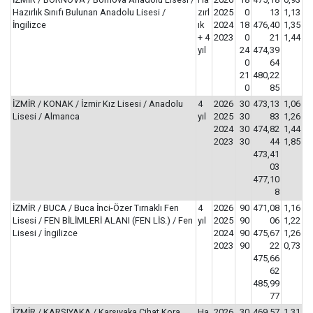
Hazırlık Sınıfı Bulunan Anadolu Lisesi /
zırl
2025
0
13
1,13
İngilizce
ık
2024
18
476,40
1,35
+ 4
2023
0
21
1,44
yıl
24
474,39
0
64
21
480,22
0
85
İZMİR / KONAK / İzmir Kız Lisesi / Anadolu
4
2026
30
473,13
1,06
Lisesi / Almanca
yıl
2025
30
83
1,26
2024
30
474,82
1,44
2023
30
44
1,85
473,41
03
477,10
8
İZMİR / BUCA / Buca İnci-Özer Tırnaklı Fen
4
2026
90
471,08
1,16
Lisesi / FEN BİLİMLERİ ALANI (FEN LİS.) / Fen
yıl
2025
90
06
1,22
Lisesi / İngilizce
2024
90
475,67
1,26
2023
90
22
0,73
475,66
62
485,99
77
İZMİR / KARŞIYAKA / Karşıyaka Cihat Kora
Ha
2026
30
469,57
1,31