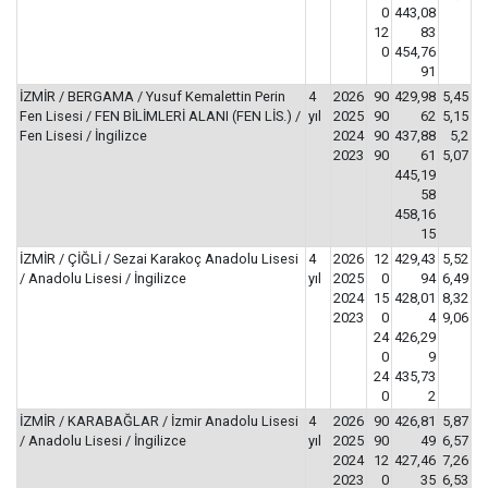
0
443,08
12
83
0
454,76
91
İZMİR / BERGAMA / Yusuf Kemalettin Perin
4
2026
90
429,98
5,45
Fen Lisesi / FEN BİLİMLERİ ALANI (FEN LİS.) /
yıl
2025
90
62
5,15
Fen Lisesi / İngilizce
2024
90
437,88
5,2
2023
90
61
5,07
445,19
58
458,16
15
İZMİR / ÇİĞLİ / Sezai Karakoç Anadolu Lisesi
4
2026
12
429,43
5,52
/ Anadolu Lisesi / İngilizce
yıl
2025
0
94
6,49
2024
15
428,01
8,32
2023
0
4
9,06
24
426,29
0
9
24
435,73
0
2
İZMİR / KARABAĞLAR / İzmir Anadolu Lisesi
4
2026
90
426,81
5,87
/ Anadolu Lisesi / İngilizce
yıl
2025
90
49
6,57
2024
12
427,46
7,26
2023
0
35
6,53