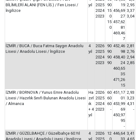
BİLİMLERİ ALANI (FEN LİS.) / Fen Lisesi /
yıl
2025
90
19
2,95
İngilizce
2024
15
456,69
3,37
2023
0
27
3,04
15
457,62
0
81
469,46
7
İZMİR / BUCA / Buca Fatma Saygın Anadolu
4
2026
90
452,46
2,81
Lisesi / Anadolu Lisesi / İngilizce
yıl
2025
90
98
2,76
2024
90
458,40
2,94
2023
90
24
2,85
460,65
35
471,26
15
İZMİR / BORNOVA / Yunus Emre Anadolu
Ha
2026
60
451,17
2,93
Lisesi / Hazırlık Sınıfı Bulunan Anadolu Lisesi
zırl
2025
60
01
3,23
/ Almanca
ık
2024
60
453,99
4,31
+ 4
2023
-
69
-
yıl
450,97
95
-
İZMİR / GÜZELBAHÇE / Güzelbahçe 60.Yıl
4
2026
12
446,64
3,41
Anadolu Lisesi / Anadolu Lisesi / İngilizce
yıl
2025
0
33
4,65