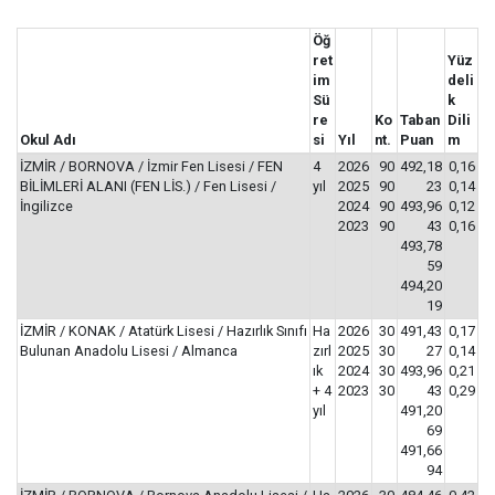
Öğ
ret
Yüz
im
deli
Sü
k
re
Ko
Taban
Dili
Okul Adı
si
Yıl
nt.
Puan
m
İZMİR / BORNOVA / İzmir Fen Lisesi / FEN
4
2026
90
492,18
0,16
BİLİMLERİ ALANI (FEN LİS.) / Fen Lisesi /
yıl
2025
90
23
0,14
İngilizce
2024
90
493,96
0,12
2023
90
43
0,16
493,78
59
494,20
19
İZMİR / KONAK / Atatürk Lisesi / Hazırlık Sınıfı
Ha
2026
30
491,43
0,17
Bulunan Anadolu Lisesi / Almanca
zırl
2025
30
27
0,14
ık
2024
30
493,96
0,21
+ 4
2023
30
43
0,29
yıl
491,20
69
491,66
94