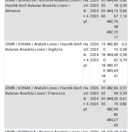
İZMİR / BORNOVA / Bornova Anadolu Lisesi /
Ha
2026
30
484,46
0,42
Hazırlık Sınıfı Bulunan Anadolu Lisesi /
zırl
2025
30
18
0,59
Almanca
ık
2024
30
484,15
0,66
+ 4
2023
60
67
1,14
yıl
482,76
58
482,73
17
İZMİR / KONAK / Atatürk Lisesi / Hazırlık Sınıfı
Ha
2026
15
482,80
0,5
Bulunan Anadolu Lisesi / İngilizce
zırl
2025
0
16
0,58
ık
2024
18
484,68
0,58
+ 4
2023
0
62
0,79
yıl
18
483,47
0
485,69
18
41
0
İZMİR / KONAK / Atatürk Lisesi / Hazırlık Sınıfı
Ha
2026
30
482,66
0,51
Bulunan Anadolu Lisesi / Fransızca
zırl
2025
30
99
0,59
ık
2024
30
484,00
0,61
+ 4
2023
30
74
0,82
yıl
482,90
83
484,27
63
İZMİR / BORNOVA / Bornova Anadolu Lisesi /
Ha
2026
18
475,18
0,93