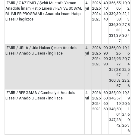
İZMİR / GAZİEMİR / Şehit Mustafa Yaman
4
2026
40
356,55
19,0
Anadolu İmam Hatip Lisesi / FEN VE SOSYAL
yıl
2025
40
05
2
BİLİMLER PROGRAMI / Anadolu İmam Hatip
2024
40
339,39
22,1
Lisesi / İngilizce
2023
40
58
3
336,30
27,8
33
4
331,39
30,4
7
İZMİR / URLA / Urla Hakan Çeken Anadolu
4
2026
90
356,09
19,1
Lisesi / Anadolu Lisesi / İngilizce
yıl
2025
90
26
6
2024
90
345,95
20,7
2023
90
77
4
357,28
22,5
27
3
360,53
23,2
67
6
İZMİR / BERGAMA / Cumhuriyet Anadolu
4
2026
60
355,09
19,3
Lisesi / Anadolu Lisesi / İngilizce
yıl
2025
60
346,57
9
2024
60
19
20,6
2023
60
348,50
1
04
24,6
347,28
9
42
26,3
6