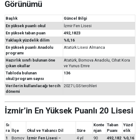
Görünümü
Başlık
Güncel Bilgi
En yüksek puanlı okul
İzmir Fen Lisesi
En yüksek taban puan
492,1823
Yaklaşık yüzdelik dilim
%0,16
En yüksek puanlı Anadolu
Atatürk Lisesi Almanca
programı
Hazırlık sınıfı bulunan öne
Atatürk, Bornova Anadolu, Cihat Kora
çıkan okullar
ve Yunus Emre
Tabloda bulunan
136
okul/program sayısı
Verilerin kullanılacağı tercih
2027 LGS tercihleri
dönemi
İzmir’in En Yüksek Puanlı 20 Lisesi
Sı
Konte
Taban
Yüzd
ra
İlçe
Okul ve Yabancı Dil
Süre
njan
Puanı
elik
1
Bornov
İzmir Fen Lisesi –
4 yıl
90
492,182
%0,16