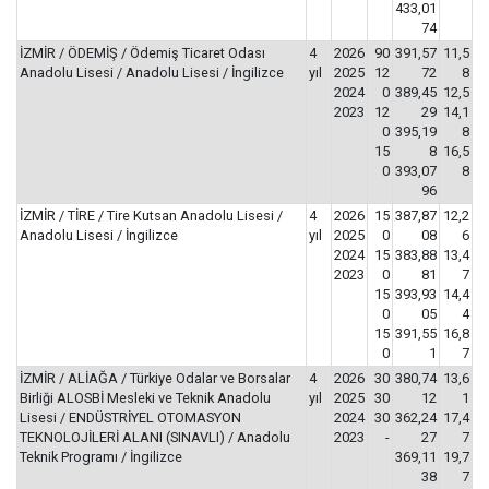
433,01
74
İZMİR / ÖDEMİŞ / Ödemiş Ticaret Odası
4
2026
90
391,57
11,5
Anadolu Lisesi / Anadolu Lisesi / İngilizce
yıl
2025
12
72
8
2024
0
389,45
12,5
2023
12
29
14,1
0
395,19
8
15
8
16,5
0
393,07
8
96
İZMİR / TİRE / Tire Kutsan Anadolu Lisesi /
4
2026
15
387,87
12,2
Anadolu Lisesi / İngilizce
yıl
2025
0
08
6
2024
15
383,88
13,4
2023
0
81
7
15
393,93
14,4
0
05
4
15
391,55
16,8
0
1
7
İZMİR / ALİAĞA / Türkiye Odalar ve Borsalar
4
2026
30
380,74
13,6
Birliği ALOSBİ Mesleki ve Teknik Anadolu
yıl
2025
30
12
1
Lisesi / ENDÜSTRİYEL OTOMASYON
2024
30
362,24
17,4
TEKNOLOJİLERİ ALANI (SINAVLI) / Anadolu
2023
-
27
7
Teknik Programı / İngilizce
369,11
19,7
38
7