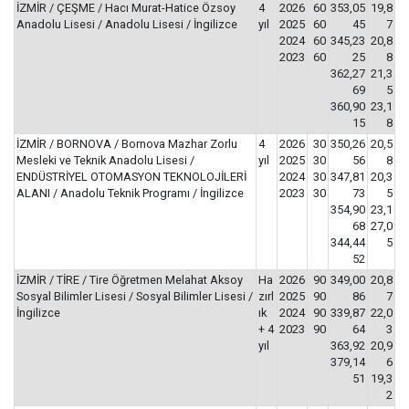
İZMİR / ÇEŞME / Hacı Murat-Hatice Özsoy
4
2026
60
353,05
19,8
Anadolu Lisesi / Anadolu Lisesi / İngilizce
yıl
2025
60
45
7
2024
60
345,23
20,8
2023
60
25
8
362,27
21,3
69
5
360,90
23,1
15
8
İZMİR / BORNOVA / Bornova Mazhar Zorlu
4
2026
30
350,26
20,5
Mesleki ve Teknik Anadolu Lisesi /
yıl
2025
30
56
8
ENDÜSTRİYEL OTOMASYON TEKNOLOJİLERİ
2024
30
347,81
20,3
ALANI / Anadolu Teknik Programı / İngilizce
2023
30
73
5
354,90
23,1
68
27,0
344,44
5
52
İZMİR / TİRE / Tire Öğretmen Melahat Aksoy
Ha
2026
90
349,00
20,8
Sosyal Bilimler Lisesi / Sosyal Bilimler Lisesi /
zırl
2025
90
86
7
İngilizce
ık
2024
90
339,87
22,0
+ 4
2023
90
64
3
yıl
363,92
20,9
379,14
6
51
19,3
2