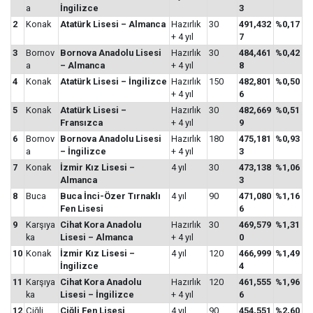
a
İngilizce
3
2
Konak
Atatürk Lisesi – Almanca
Hazırlık
30
491,432
%0,17
+ 4 yıl
7
3
Bornov
Bornova Anadolu Lisesi
Hazırlık
30
484,461
%0,42
a
– Almanca
+ 4 yıl
8
4
Konak
Atatürk Lisesi – İngilizce
Hazırlık
150
482,801
%0,50
+ 4 yıl
6
5
Konak
Atatürk Lisesi –
Hazırlık
30
482,669
%0,51
Fransızca
+ 4 yıl
9
6
Bornov
Bornova Anadolu Lisesi
Hazırlık
180
475,181
%0,93
a
– İngilizce
+ 4 yıl
3
7
Konak
İzmir Kız Lisesi –
4 yıl
30
473,138
%1,06
Almanca
3
8
Buca
Buca İnci-Özer Tırnaklı
4 yıl
90
471,080
%1,16
Fen Lisesi
6
9
Karşıya
Cihat Kora Anadolu
Hazırlık
30
469,579
%1,31
ka
Lisesi – Almanca
+ 4 yıl
0
10
Konak
İzmir Kız Lisesi –
4 yıl
120
466,999
%1,49
İngilizce
4
11
Karşıya
Cihat Kora Anadolu
Hazırlık
120
461,555
%1,96
ka
Lisesi – İngilizce
+ 4 yıl
6
12
Çiğli
Çiğli Fen Lisesi
4 yıl
90
454,551
%2,60