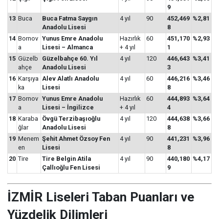
9
13
Buca
Buca Fatma Saygın
4 yıl
90
452,469
%2,81
Anadolu Lisesi
8
14
Bornov
Yunus Emre Anadolu
Hazırlık
60
451,170
%2,93
a
Lisesi – Almanca
+ 4 yıl
1
15
Güzelb
Güzelbahçe 60. Yıl
4 yıl
120
446,643
%3,41
ahçe
Anadolu Lisesi
3
16
Karşıya
Alev Alatlı Anadolu
4 yıl
60
446,216
%3,46
ka
Lisesi
8
17
Bornov
Yunus Emre Anadolu
Hazırlık
60
444,893
%3,64
a
Lisesi – İngilizce
+ 4 yıl
4
18
Karaba
Övgü Terzibaşıoğlu
4 yıl
120
444,638
%3,66
ğlar
Anadolu Lisesi
8
19
Menem
Şehit Ahmet Özsoy Fen
4 yıl
90
441,231
%3,96
en
Lisesi
8
20
Tire
Tire Belgin Atila
4 yıl
90
440,180
%4,17
Çallıoğlu Fen Lisesi
9
İZMİR Liseleri Taban Puanları ve
Yüzdelik Dilimleri