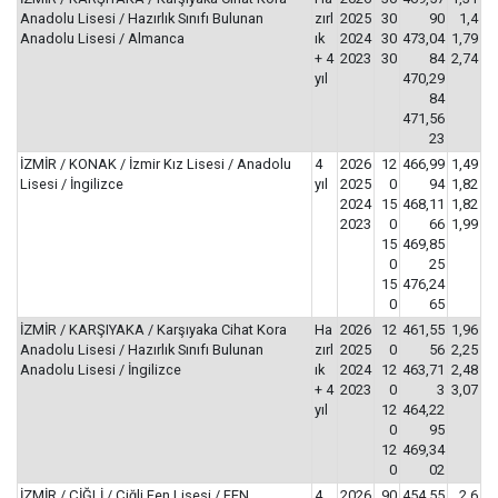
Anadolu Lisesi / Hazırlık Sınıfı Bulunan
zırl
2025
30
90
1,4
Anadolu Lisesi / Almanca
ık
2024
30
473,04
1,79
+ 4
2023
30
84
2,74
yıl
470,29
84
471,56
23
İZMİR / KONAK / İzmir Kız Lisesi / Anadolu
4
2026
12
466,99
1,49
Lisesi / İngilizce
yıl
2025
0
94
1,82
2024
15
468,11
1,82
2023
0
66
1,99
15
469,85
0
25
15
476,24
0
65
İZMİR / KARŞIYAKA / Karşıyaka Cihat Kora
Ha
2026
12
461,55
1,96
Anadolu Lisesi / Hazırlık Sınıfı Bulunan
zırl
2025
0
56
2,25
Anadolu Lisesi / İngilizce
ık
2024
12
463,71
2,48
+ 4
2023
0
3
3,07
yıl
12
464,22
0
95
12
469,34
0
02
İZMİR / ÇİĞLİ / Çiğli Fen Lisesi / FEN
4
2026
90
454,55
2,6