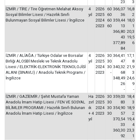
23
3
İZMİR / TİRE / Tire Öğretmen Melahat Aksoy
4
2026
60
366,07
16,8
Sosyal Bilimler Lisesi / Hazırlık Sınıfı
yıl
2025
60
36
2
Bulunmayan Sosyal Bilimler Lisesi / İngilizce
2024
60
359,44
18,0
2023
60
13
1
366,80
20,3
43
19,5
377,89
6
84
İZMİR / ALİAĞA / Türkiye Odalar ve Borsalar
4
2026
30
364,41
17,1
Birliği ALOSBİ Mesleki ve Teknik Anadolu
yıl
2025
30
47
8
Lisesi / ELEKTRİK-ELEKTRONİK TEKNOLOJİSİ
2024
30
340,32
21,9
ALANI (SINAVLI) / Anadolu Teknik Programı /
2023
-
68
3
İngilizce
348,49
24,6
26
9
-
-
İZMİR / GAZİEMİR / Şehit Mustafa Yaman
Ha
2026
30
359,03
18,4
Anadolu İmam Hatip Lisesi / FEN VE SOSYAL
zırl
2025
30
83
3
BİLİMLER PROGRAMI / Hazırlık Sınıfı Bulunan
ık
2024
30
354,90
18,9
Anadolu İmam Hatip Lisesi / İngilizce
+ 4
2023
30
57
2
yıl
370,54
19,4
33
4
360,30
23,3
92
1