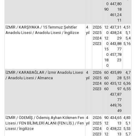
0
447,80
90
18
461,24
11
İZMİR / KARŞIYAKA / 15 Temmuz Şehitler
4
2026
12
437,31
4,51
Anadolu Lisesi / Anadolu Lisesi / İngilizce
yıl
2025
0
438,24
5,1
2024
12
29
5,4
2023
0
443,88
5,16
15
77
0
457,78
18
23
0
İZMİR / KARABAĞLAR / İzmir Anadolu Lisesi
4
2026
60
435,89
4,7
/ Anadolu Lisesi / Almanca
yıl
2025
60
28
5,51
2024
60
435,12
6,36
2023
60
97
6,55
437,87
77
449,76
49
İZMİR / ÖDEMİŞ / Ödemiş Ayhan Kökmen Fen
4
2026
90
434,65
4,83
Lisesi / FEN BİLİMLERİ ALANI (FEN LİS.) / Fen
yıl
2025
12
13
5,1
Lisesi / İngilizce
2024
0
438,22
5,53
2023
12
13
5,7