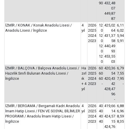
90
432,48
07
449,87
87
İZMİR / KONAK / Konak Anadolu Lisesi /
4
2026
12
425,02
6,11
Anadolu Lisesi / İngilizce
yıl
2025
0
64
6,02
2024
12
431,37
5,94
2023
0
58
5,91
12
440,49
0
93
12
453,55
0
03
İZMİR / BALÇOVA / Balçova Anadolu Lisesi /
Ha
2026
60
420,36
6,79
Hazırlık Sınıfı Bulunan Anadolu Lisesi /
zırl
2025
60
54
7,55
İngilizce
ık
2024
60
420,43
7,95
+ 4
2023
-
42
-
yıl
428,47
96
-
İZMİR / BERGAMA / Bergamalı Kadri Anadolu
4
2026
40
419,66
6,88
İmam Hatip Lisesi / FEN VE SOSYAL BİLİMLER
yıl
2025
40
14
6,96
PROGRAMI / Anadolu İmam Hatip Lisesi /
2024
40
424,57
8,59
İngilizce
2023
40
15
8,35
424,76