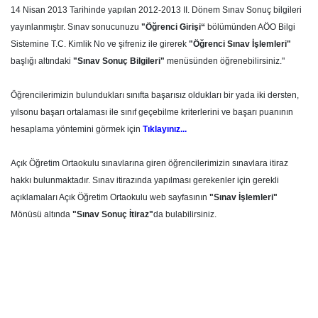
14 Nisan 2013 Tarihinde yapılan 2012-2013 II. Dönem Sınav Sonuç bilgileri
yayınlanmıştır. Sınav sonucunuzu
"Öğrenci Girişi“
bölümünden AÖO Bilgi
Sistemine T.C. Kimlik No ve şifreniz ile girerek
"Öğrenci Sınav İşlemleri"
başlığı altındaki
"Sınav Sonuç Bilgileri"
menüsünden öğrenebilirsiniz."
Öğrencilerimizin bulundukları sınıfta başarısız oldukları bir yada iki dersten,
yılsonu başarı ortalaması ile sınıf geçebilme kriterlerini ve başarı puanının
hesaplama yöntemini görmek için
Tıklayınız...
Açık Öğretim Ortaokulu sınavlarına giren öğrencilerimizin sınavlara itiraz
ha
kkı bulunmaktadır. Sınav itirazında yapılması gerekenler için gerekli
açıklamaları
Açık Öğretim Ortaokulu
web sayfasının
"Sınav İşlemleri"
Mönüsü altında
"Sınav Sonuç İtiraz"
da bulabilirsiniz.