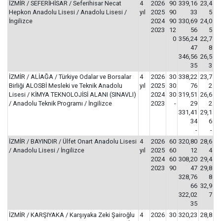
İZMİR / SEFERİHİSAR / Seferihisar Necat
4
2026
90
339,16
23,4
Hepkon Anadolu Lisesi / Anadolu Lisesi /
yıl
2025
90
33
5
İngilizce
2024
90
330,69
24,0
2023
12
56
5
0
356,24
22,7
47
8
346,56
26,5
35
3
İZMİR / ALİAĞA / Türkiye Odalar ve Borsalar
4
2026
30
338,22
23,7
Birliği ALOSBİ Mesleki ve Teknik Anadolu
yıl
2025
30
76
2
Lisesi / KİMYA TEKNOLOJİSİ ALANI (SINAVLI)
2024
30
319,51
26,6
/ Anadolu Teknik Programı / İngilizce
2023
-
29
2
331,41
29,1
34
6
-
-
İZMİR / BAYINDIR / Ülfet Onart Anadolu Lisesi
4
2026
60
320,80
28,6
/ Anadolu Lisesi / İngilizce
yıl
2025
60
12
4
2024
60
308,20
29,4
2023
90
47
29,8
328,76
8
66
32,9
322,02
7
35
İZMİR / KARŞIYAKA / Karşıyaka Zeki Şairoğlu
4
2026
30
320,23
28,8