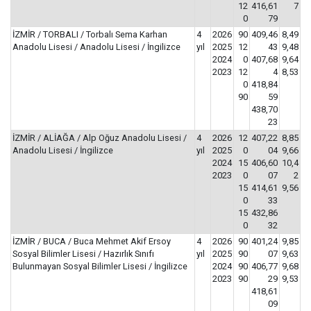
12
416,61
7
0
79
İZMİR / TORBALI / Torbalı Sema Karhan
4
2026
90
409,46
8,49
Anadolu Lisesi / Anadolu Lisesi / İngilizce
yıl
2025
12
43
9,48
2024
0
407,68
9,64
2023
12
4
8,53
0
418,84
90
59
438,70
23
İZMİR / ALİAĞA / Alp Oğuz Anadolu Lisesi /
4
2026
12
407,22
8,85
Anadolu Lisesi / İngilizce
yıl
2025
0
04
9,66
2024
15
406,60
10,4
2023
0
07
2
15
414,61
9,56
0
33
15
432,86
0
32
İZMİR / BUCA / Buca Mehmet Akif Ersoy
4
2026
90
401,24
9,85
Sosyal Bilimler Lisesi / Hazırlık Sınıfı
yıl
2025
90
07
9,63
Bulunmayan Sosyal Bilimler Lisesi / İngilizce
2024
90
406,77
9,68
2023
90
29
9,53
418,61
09