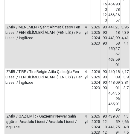
15
454,90
0
78
12
466,36
0
57
İZMİR / MENEMEN / Şehit Ahmet Özsoy Fen
4
2026
90
441,23
3,96
Lisesi / FEN BİLİMLERİ ALANI (FEN LİS.) / Fen
yıl
2025
90
18
4,39
Lisesi / İngilizce
2024
90
443,99
4,41
2023
90
58
4,1
450,27
67
463,59
01
İZMİR / TİRE / Tire Belgin Atila Çallıoğlu Fen
4
2026
90
440,18
4,17
Lisesi / FEN BİLİMLERİ ALANI (FEN LİS.) / Fen
yıl
2025
90
09
3,9
Lisesi / İngilizce
2024
90
448,09
3,81
2023
90
01
3,7
454,35
96
465,93
85
İZMİR / GAZİEMİR / Gaziemir Nevvar Salih
4
2026
90
439,07
4,3
İşgören Anadolu Lisesi / Anadolu Lisesi /
yıl
2025
12
59
4,66
İngilizce
2024
0
441,75
4,8
2023
12
94
4,5