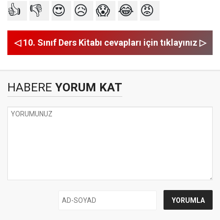
👍
👎
😍
😥
😱
😂
😡
◁ 10. Sınıf Ders Kitabı cevapları için tıklayınız ▷
HABERE
YORUM KAT