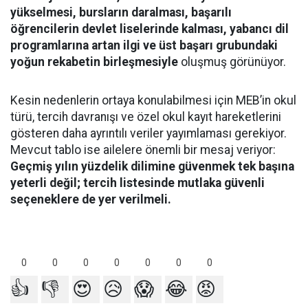
yükselmesi, bursların daralması, başarılı
öğrencilerin devlet liselerinde kalması, yabancı dil
programlarına artan ilgi ve üst başarı grubundaki
yoğun rekabetin birleşmesiyle
oluşmuş görünüyor.
Kesin nedenlerin ortaya konulabilmesi için MEB’in okul
türü, tercih davranışı ve özel okul kayıt hareketlerini
gösteren daha ayrıntılı veriler yayımlaması gerekiyor.
Mevcut tablo ise ailelere önemli bir mesaj veriyor:
Geçmiş yılın yüzdelik dilimine güvenmek tek başına
yeterli değil; tercih listesinde mutlaka güvenli
seçeneklere de yer verilmeli.
0
0
0
0
0
0
0
👍
👎
😍
😥
😱
😂
😡