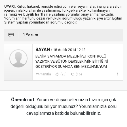
UYARI:
Küfür, hakaret, rencide edici cümleler veya imalar, inançlara saldırı
içeren, imla kuralları ile yazılmamış, Türkçe karakter kullanılmayan,
isimsiz ve büyük harflerle
yazılmış yorumlar onaylanmamaktadır.
Yorumların her türlü cezai ve hukuki sorumluluğu yazan kişiye aittir. Eğitim
Sistem yapılan yorumlardan sorumlu değildir.
1 Yorum
BAYAN
/ 18 Aralık 2014 12:13
BENİM SAYFAMDA MEZUNİYET KONTROLÜ
YAZIYOR VE BÜTÜN DERSLERİMİN BİTTİĞİNİ
GÖSTERİYOR ŞUANDA BEN MEZUNMUYUM
Yanıtla
(23)
(16)
Önemli not:
Yorum ve düşüncelerinizin bizim için çok
değerli olduğunu biliyor musunuz? Yorumlarınızla soru
cevaplarımıza katkıda bulunabilirsiniz.