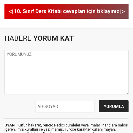
◁ 10. Sınıf Ders Kitabı cevapları için tıklayınız ▷
HABERE
YORUM KAT
UYARI:
Küfür, hakaret, rencide edici cümleler veya imalar, inançlara saldırı
içeren, imla kuralları ile yazılmamış, Türkçe karakter kullanılmayan,