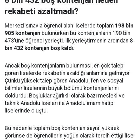
8 bin 432 boş kontenjan neden
rekabeti azaltmadı?
Merkezî sınavla öğrenci alan liselerde toplam
198 bin
905 kontenjan
bulunurken bu kontenjanların 190 bin
473’üne öğrenci yerleşti. İlk yerleştirmenin ardından
8
bin 432 kontenjan boş kaldı
.
Ancak boş kontenjanların bulunması, en çok talep
gören liselerde rekabetin azaldığı anlamına gelmiyor.
Çünkü yüksek talep gören Anadolu, fen ve sosyal
bilimler liselerinin büyük bölümü kontenjanlarını
doldurdu. Boşluklar ağırlıklı olarak bazı mesleki ve
teknik Anadolu liseleri ile Anadolu imam hatip
liselerinde oluştu.
Bu nedenle toplam boş kontenjan sayısı yüksek
görünse de öğrencilerin yoğun olarak tercih ettiği lise