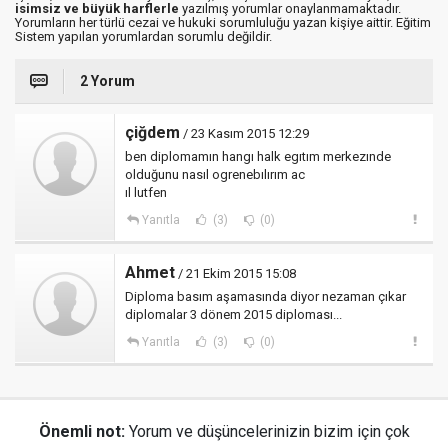
isimsiz ve büyük harflerle
yazılmış yorumlar onaylanmamaktadır.
Yorumların her türlü cezai ve hukuki sorumluluğu yazan kişiye aittir. Eğitim
Sistem yapılan yorumlardan sorumlu değildir.
2 Yorum
çiğdem
/ 23 Kasım 2015 12:29
ben diplomamın hangı halk egıtım merkezınde
olduğunu nasıl ogrenebılırım ac
ıl lutfen
Yanıtla
(3)
(0)
Ahmet
/ 21 Ekim 2015 15:08
Diploma basım aşamasında diyor nezaman çıkar
diplomalar 3 dönem 2015 diploması...
Yanıtla
(3)
(0)
Önemli not:
Yorum ve düşüncelerinizin bizim için çok