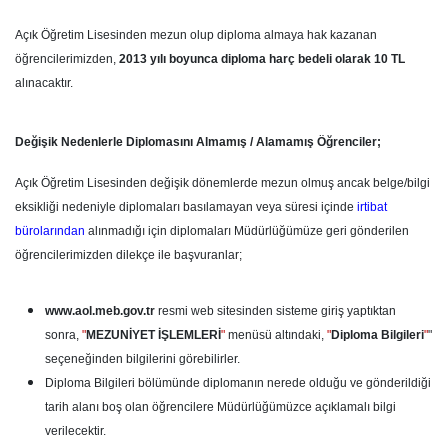
Açık Öğretim Lisesinden mezun olup diploma almaya hak kazanan
öğrencilerimizden,
2013 yılı boyunca diploma harç bedeli olarak 10 TL
alınacaktır.
Değişik Nedenlerle Diplomasını Almamış / Alamamış Öğrenciler;
Açık Öğretim Lisesinden değişik dönemlerde mezun olmuş ancak belge/bilgi
eksikliği nedeniyle diplomaları basılamayan veya süresi içinde
irtibat
bürolarından
alınmadığı için diplomaları Müdürlüğümüze geri gönderilen
öğrencilerimizden dilekçe ile başvuranlar;
www.aol.meb.gov.tr
resmi web sitesinden sisteme giriş yaptıktan
sonra,
"
MEZUNİYET İŞLEMLERİ
"
menüsü altındaki,
"
Diploma Bilgileri
"
"
seçeneğinden bilgilerini görebilirler.
Diploma Bilgileri bölümünde diplomanın nerede olduğu ve gönderildiği
tarih alanı boş olan öğrencilere Müdürlüğümüzce açıklamalı bilgi
verilecektir.