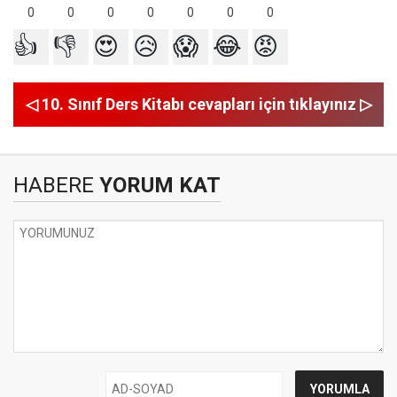
0
0
0
0
0
0
0
👍
👎
😍
😥
😱
😂
😡
◁ 10. Sınıf Ders Kitabı cevapları için tıklayınız ▷
HABERE
YORUM KAT