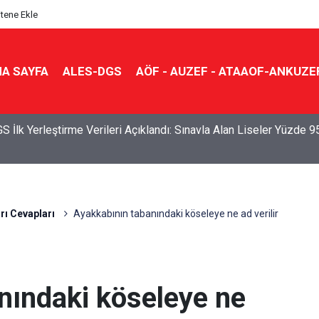
itene Ekle
A SAYFA
ALES-DGS
AÖF - AUZEF - ATAAOF-ANKUZE
S İlk Yerleştirme Verileri Açıklandı: Sınavla Alan Liseler Yüzde 9
rı Cevapları
Ayakkabının tabanındaki köseleye ne ad verilir
nındaki köseleye ne