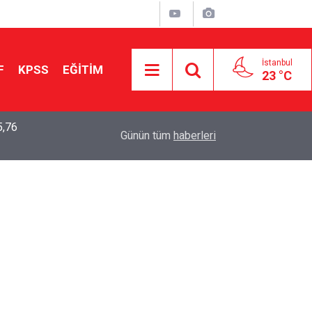
İstanbul
F
KPSS
EĞİTİM
23 °C
5,76
2026 LGS Sonuçları Açıklandı: Her 10 Öğrenciden
04:00
Günün tüm
haberleri
Tercihine Yerleşti