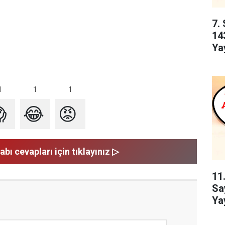
7. 
14
Yay
1
1
1

😂
😡
abı cevapları için tıklayınız ▷
11.
Sa
Yay