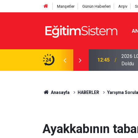
Manşetler
Günün Haberleri
Arşiv
S
AN
iseleri Belli Oldu: İki Program 500 Puanla
2026 LG
24
12:45
Doldu
Anasayfa
HABERLER
Yarışma Sorula
Ayakkabının taba