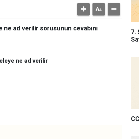
 ne ad verilir sorusunun cevabını
7. 
Sa
leye ne ad verilir
CC