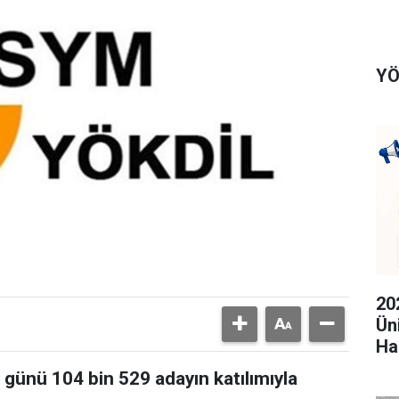
YÖ
20
Ün
Ha
günü 104 bin 529 adayın katılımıyla