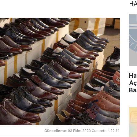
HA
Ha
Aç
Ba
Güncelleme:
03 Ekim 2020 Cumartesi 22:11