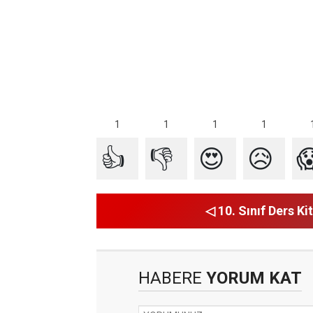
1
1
1
1
👍
👎
😍
😥

◁ 10. Sınıf Ders Kit
HABERE
YORUM KAT