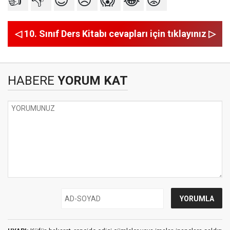
👍
👎
😍
😥
😱
😂
😡
◁ 10. Sınıf Ders Kitabı cevapları için tıklayınız ▷
HABERE
YORUM KAT