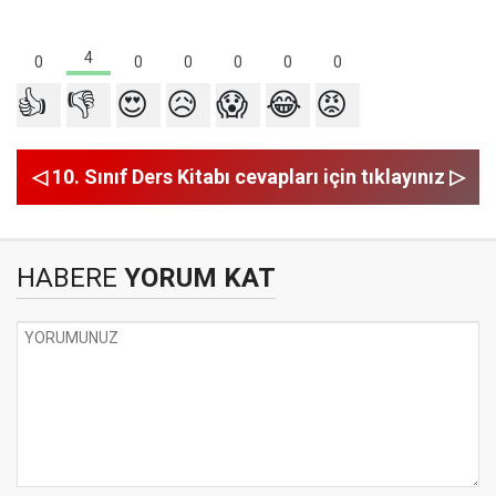
4
0
0
0
0
0
0
👍
👎
😍
😥
😱
😂
😡
◁ 10. Sınıf Ders Kitabı cevapları için tıklayınız ▷
HABERE
YORUM KAT