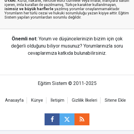
UYARI:
Küfür, hakaret, rencide edici cümleler veya imalar, inançlara saldırı
içeren, imla kuralları ile yazılmamış, Türkçe karakter kullanılmayan,
isimsiz ve büyük harflerle
yazılmış yorumlar onaylanmamaktadır.
Yorumların her türlü cezai ve hukuki sorumluluğu yazan kişiye aittir. Eğitim
Sistem yapılan yorumlardan sorumlu değildir.
Önemli not:
Yorum ve düşüncelerinizin bizim için çok
değerli olduğunu biliyor musunuz? Yorumlarınızla soru
cevaplarımıza katkıda bulunabilirsiniz.
Eğitim Sistem © 2011-2025
Anasayfa
Künye
İletişim
Gizlilik İlkeleri
Sitene Ekle