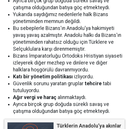
Ayrıca birçok grup doğuda sürekli savaş ve
çatışma olduğundan batıya göç etmekteydi.
Yukarıda saydığımız nedenlerle halk Bizans
yönetiminden memnun değildi.
Bu sebeplerle Bizans'ın Anadolu'ya hakimiyeti
yavaş yavaş azalmıştır. Anadolu halkı da Bizans'ın
yönetiminden rahatsız olduğu için Türklere ve
Selçuklulara karşı direnmemiştir.
Bizans İmparatorluğu Ortodoks Hristiyan siyaseti
izleyerek diğer mezhep ve dinlere ve diğer
halklara hoşgörülü davranmıyordu.
Katı bir yönetim politikası
izliyordu.
Güvenlik sorunu yaratan gruplar
tehcire
tabi
tutuluyordu.
Ağır vergi ve haraç
alınmaktaydı.
Ayrıca birçok grup doğuda sürekli savaş ve
çatışma olduğundan batıya göç etmekteydi.
Türklerin Anadolu’ya akınlar