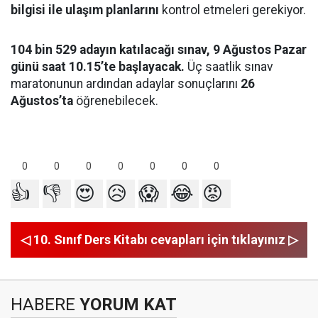
bilgisi ile ulaşım planlarını
kontrol etmeleri gerekiyor.
104 bin 529 adayın katılacağı sınav, 9 Ağustos Pazar
günü saat 10.15’te başlayacak.
Üç saatlik sınav
maratonunun ardından adaylar sonuçlarını
26
Ağustos’ta
öğrenebilecek.
0
0
0
0
0
0
0
👍
👎
😍
😥
😱
😂
😡
◁ 10. Sınıf Ders Kitabı cevapları için tıklayınız ▷
HABERE
YORUM KAT