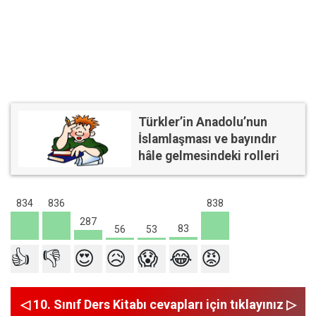
Türkler’in Anadolu’nun
İslamlaşması ve bayındır
hâle gelmesindeki rolleri
838
836
834
287
83
56
53
👍
👎
😍
😥
😱
😂
😡
◁ 10. Sınıf Ders Kitabı cevapları için tıklayınız ▷