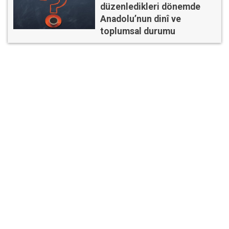
düzenledikleri dönemde
Anadolu’nun dinî ve
toplumsal durumu