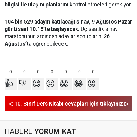
bilgisi ile ulaşım planlarını
kontrol etmeleri gerekiyor.
104 bin 529 adayın katılacağı sınav, 9 Ağustos Pazar
günü saat 10.15’te başlayacak.
Üç saatlik sınav
maratonunun ardından adaylar sonuçlarını
26
Ağustos’ta
öğrenebilecek.
0
0
0
0
0
0
0
👍
👎
😍
😥
😱
😂
😡
◁ 10. Sınıf Ders Kitabı cevapları için tıklayınız ▷
HABERE
YORUM KAT