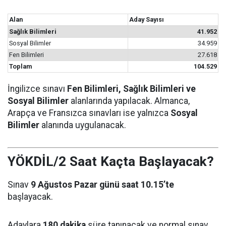
Alan
Aday Sayısı
Sağlık Bilimleri
41.952
Sosyal Bilimler
34.959
Fen Bilimleri
27.618
Toplam
104.529
İngilizce sınavı
Fen Bilimleri, Sağlık Bilimleri ve
Sosyal Bilimler
alanlarında yapılacak. Almanca,
Arapça ve Fransızca sınavları ise yalnızca
Sosyal
Bilimler
alanında uygulanacak.
YÖKDİL/2 Saat Kaçta Başlayacak?
Sınav
9 Ağustos Pazar günü saat 10.15’te
başlayacak.
Adaylara
180 dakika
süre tanınacak ve normal sınav