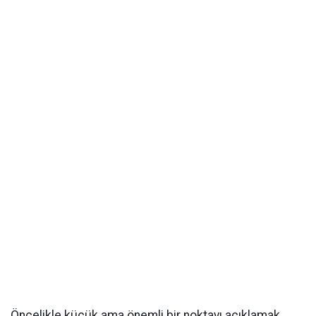
Öncelikle küçük ama önemli bir noktayı açıklamak