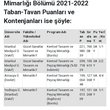
Mimarlığı Bölümü 2021-2022
Taban-Tavan Puanları ve
Kontenjanları ise şöyle:
Üniversite
Fakülte /
Program Adı
Tab
Sır
Pu
Yerl
Adı
Yüksekokul
an
ala
an
./Ko
Adı
P.
ma
T.
nt.
İstanbul
Güzel Sanatlar
Kentsel Tasarım ve
221,
766
SA
1/1
Medipol Ü.
Tasarım ve
Peyzaj Mimarlığı
985
08
Y
(Vakıf)
Mimarlık F.
(Burslu)
39
İstanbul
Güzel Sanatlar
Kentsel Tasarım ve
209,
100
SA
2/2
Medipol Ü.
Tasarım ve
Peyzaj Mimarlığı (%50
718
613
Y
(Vakıf)
Mimarlık F.
İndirimli)
29
Amasya Ü.
Mimarlık F.
Kentsel Tasarım ve
199,
127
SA
4/4
(Devlet)
Peyzaj Mimarlığı
064
368
Y
48
Yeditepe Ü.
Mimarlık F.
Kentsel Tasarım ve
197,
131
SA
1/1
(İstanbul)
Peyzaj Mimarlığı
015
268
Y
(Vakıf)
(İngilizce)
09
(Burslu)