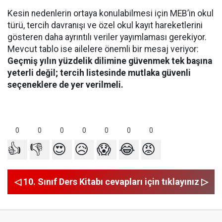
Kesin nedenlerin ortaya konulabilmesi için MEB’in okul
türü, tercih davranışı ve özel okul kayıt hareketlerini
gösteren daha ayrıntılı veriler yayımlaması gerekiyor.
Mevcut tablo ise ailelere önemli bir mesaj veriyor:
Geçmiş yılın yüzdelik dilimine güvenmek tek başına
yeterli değil; tercih listesinde mutlaka güvenli
seçeneklere de yer verilmeli.
0
0
0
0
0
0
0
👍
👎
😍
😥
😱
😂
😡
◁ 10. Sınıf Ders Kitabı cevapları için tıklayınız ▷