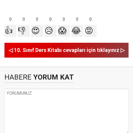
0
0
0
0
0
0
0
👍
👎
😍
😥
😱
😂
😡
◁ 10. Sınıf Ders Kitabı cevapları için tıklayınız ▷
HABERE
YORUM KAT