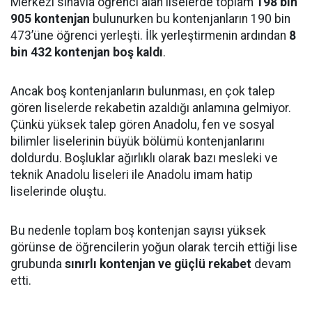
Merkezî sınavla öğrenci alan liselerde toplam
198 bin
905 kontenjan
bulunurken bu kontenjanların 190 bin
473’üne öğrenci yerleşti. İlk yerleştirmenin ardından
8
bin 432 kontenjan boş kaldı
.
Ancak boş kontenjanların bulunması, en çok talep
gören liselerde rekabetin azaldığı anlamına gelmiyor.
Çünkü yüksek talep gören Anadolu, fen ve sosyal
bilimler liselerinin büyük bölümü kontenjanlarını
doldurdu. Boşluklar ağırlıklı olarak bazı mesleki ve
teknik Anadolu liseleri ile Anadolu imam hatip
liselerinde oluştu.
Bu nedenle toplam boş kontenjan sayısı yüksek
görünse de öğrencilerin yoğun olarak tercih ettiği lise
grubunda
sınırlı kontenjan ve güçlü rekabet
devam
etti.