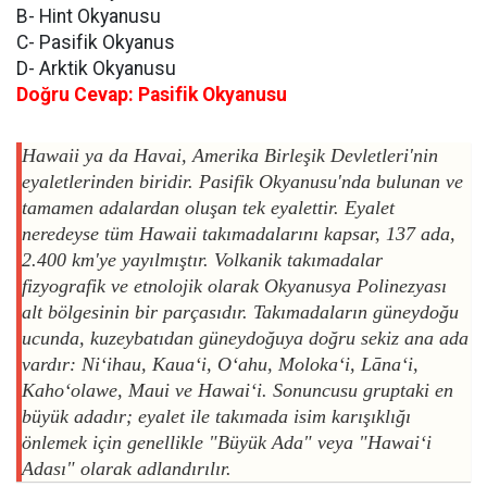
B- Hint Okyanusu
C- Pasifik Okyanus
D- Arktik Okyanusu
Doğru Cevap: Pasifik Okyanusu
Hawaii ya da Havai, Amerika Birleşik Devletleri'nin
eyaletlerinden biridir. Pasifik Okyanusu'nda bulunan ve
tamamen adalardan oluşan tek eyalettir. Eyalet
neredeyse tüm Hawaii takımadalarını kapsar, 137 ada,
2.400 km'ye yayılmıştır. Volkanik takımadalar
fizyografik ve etnolojik olarak Okyanusya Polinezyası
alt bölgesinin bir parçasıdır. Takımadaların güneydoğu
ucunda, kuzeybatıdan güneydoğuya doğru sekiz ana ada
vardır: Niʻihau, Kauaʻi, Oʻahu, Molokaʻi, Lānaʻi,
Kahoʻolawe, Maui ve Hawaiʻi. Sonuncusu gruptaki en
büyük adadır; eyalet ile takımada isim karışıklığı
önlemek için genellikle "Büyük Ada" veya "Hawaiʻi
Adası" olarak adlandırılır.