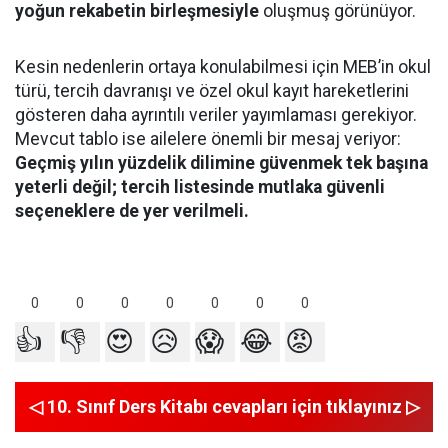
yoğun rekabetin birleşmesiyle
oluşmuş görünüyor.
Kesin nedenlerin ortaya konulabilmesi için MEB’in okul
türü, tercih davranışı ve özel okul kayıt hareketlerini
gösteren daha ayrıntılı veriler yayımlaması gerekiyor.
Mevcut tablo ise ailelere önemli bir mesaj veriyor:
Geçmiş yılın yüzdelik dilimine güvenmek tek başına
yeterli değil; tercih listesinde mutlaka güvenli
seçeneklere de yer verilmeli.
0
0
0
0
0
0
0
👍
👎
😍
😥
😱
😂
😡
◁ 10. Sınıf Ders Kitabı cevapları için tıklayınız ▷