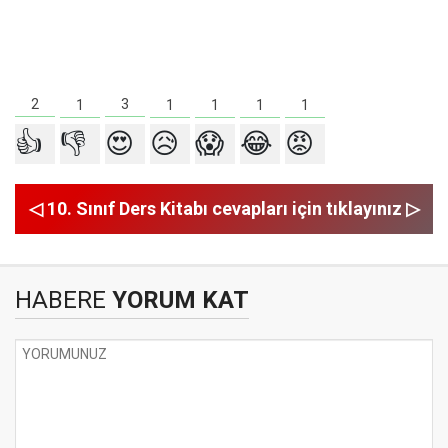
3
2
1
1
1
1
1
👍
👎
😍
😥
😱
😂
😡
◁ 10. Sınıf Ders Kitabı cevapları için tıklayınız ▷
HABERE
YORUM KAT