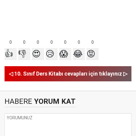
0
0
0
0
0
0
0
👍
👎
😍
😥
😱
😂
😡
◁ 10. Sınıf Ders Kitabı cevapları için tıklayınız ▷
HABERE
YORUM KAT