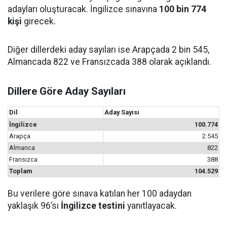
adayları oluşturacak. İngilizce sınavına
100 bin 774
kişi
girecek.
Diğer dillerdeki aday sayıları ise Arapçada 2 bin 545,
Almancada 822 ve Fransızcada 388 olarak açıklandı.
Dillere Göre Aday Sayıları
Dil
Aday Sayısı
İngilizce
100.774
Arapça
2.545
Almanca
822
Fransızca
388
Toplam
104.529
Bu verilere göre sınava katılan her 100 adaydan
yaklaşık 96’sı
İngilizce testini
yanıtlayacak.