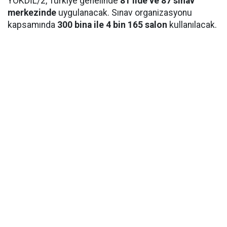
YÖKDİL/2, Türkiye genelinde
81 ilde ve 87 sınav
merkezinde
uygulanacak. Sınav organizasyonu
kapsamında
300 bina ile 4 bin 165 salon
kullanılacak.