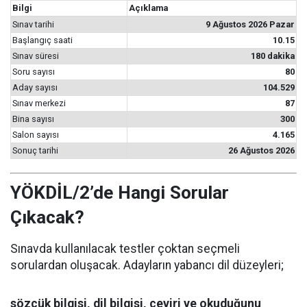
Bilgi
Açıklama
Sınav tarihi
9 Ağustos 2026 Pazar
Başlangıç saati
10.15
Sınav süresi
180 dakika
Soru sayısı
80
Aday sayısı
104.529
Sınav merkezi
87
Bina sayısı
300
Salon sayısı
4.165
Sonuç tarihi
26 Ağustos 2026
YÖKDİL/2’de Hangi Sorular
Çıkacak?
Sınavda kullanılacak testler çoktan seçmeli
sorulardan oluşacak. Adayların yabancı dil düzeyleri;
sözcük bilgisi, dil bilgisi, çeviri ve okuduğunu