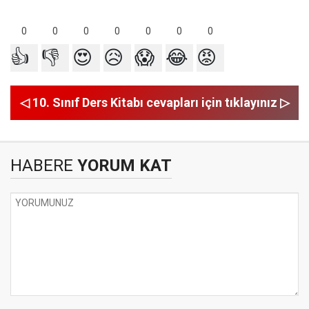
0
0
0
0
0
0
0
👍
👎
😍
😥
😱
😂
😡
◁ 10. Sınıf Ders Kitabı cevapları için tıklayınız ▷
HABERE
YORUM KAT