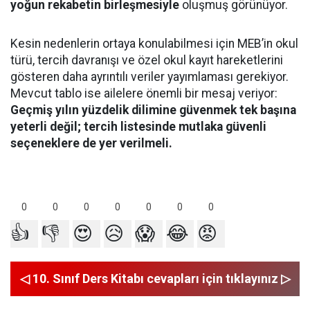
yoğun rekabetin birleşmesiyle
oluşmuş görünüyor.
Kesin nedenlerin ortaya konulabilmesi için MEB’in okul
türü, tercih davranışı ve özel okul kayıt hareketlerini
gösteren daha ayrıntılı veriler yayımlaması gerekiyor.
Mevcut tablo ise ailelere önemli bir mesaj veriyor:
Geçmiş yılın yüzdelik dilimine güvenmek tek başına
yeterli değil; tercih listesinde mutlaka güvenli
seçeneklere de yer verilmeli.
0
0
0
0
0
0
0
👍
👎
😍
😥
😱
😂
😡
◁ 10. Sınıf Ders Kitabı cevapları için tıklayınız ▷