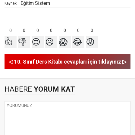
Eğitim Sistem
Kaynak:
0
0
0
0
0
0
0
👍
👎
😍
😥
😱
😂
😡
◁ 10. Sınıf Ders Kitabı cevapları için tıklayınız ▷
HABERE
YORUM KAT