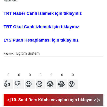
Haber’de…
TRT Haber Canlı izlemek için tıklayınız
TRT Okul Canlı izlemek için tıklayınız
LYS Puan Hesaplaması için tıklayınız
Eğitim Sistem
Kaynak:
0
0
0
0
0
0
0
👍
👎
😍
😥
😱
😂
😡
◁ 10. Sınıf Ders Kitabı cevapları için tıklayınız ▷