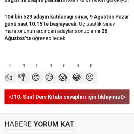
bilgisi ile ulaşım planlarını
kontrol etmeleri gerekiyor.
104 bin 529 adayın katılacağı sınav, 9 Ağustos Pazar
günü saat 10.15’te başlayacak.
Üç saatlik sınav
maratonunun ardından adaylar sonuçlarını
26
Ağustos’ta
öğrenebilecek.
0
0
0
0
0
0
0
👍
👎
😍
😥
😱
😂
😡
◁ 10. Sınıf Ders Kitabı cevapları için tıklayınız ▷
HABERE
YORUM KAT