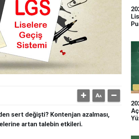
20
Li
Pu
20
Aç
den sert değişti? Kontenjan azalması,
Yü
elerine artan talebin etkileri.