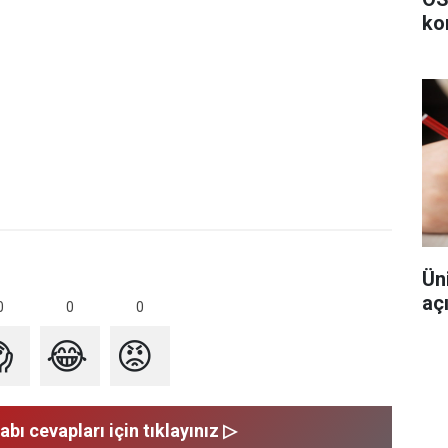
ko
Ün
aç
0
0
0

😂
😡
abı cevapları için tıklayınız ▷