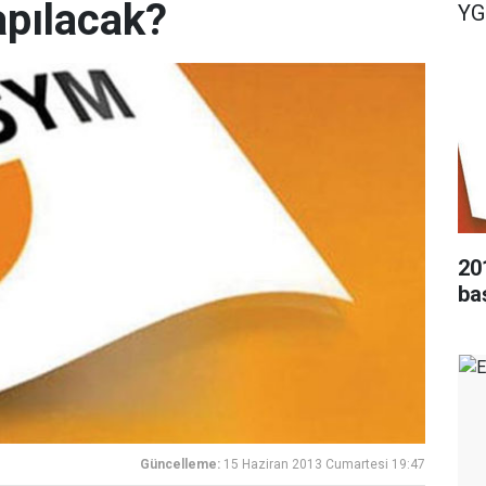
apılacak?
YG
20
ba
Güncelleme:
15 Haziran 2013 Cumartesi 19:47