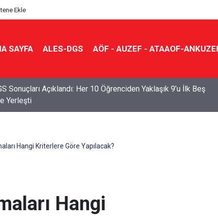
itene Ekle
A SAYFA
ALES-DGS
AÖF - AUZEF - ATAAOF-ANKUZE
S Sonuçları Açıklandı: Her 10 Öğrenciden Yaklaşık 9’u İlk Beş
e Yerleşti
aları Hangi Kriterlere Göre Yapılacak?
maları Hangi