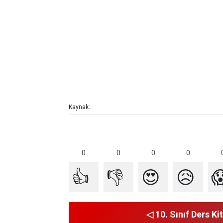
Kaynak:
0
0
0
0
👍
👎
😍
😥

◁ 10. Sınıf Ders Kit