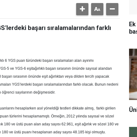
Ek
S’lerdeki başarı sıralamalarından farklı
ba
klı 6 YGS puan türündeki başarı sıralamaları alan ayırımı
.YGS-5 ve YGS-6 eşitağırlıklı başarı sırasının önünde sayısal alandan
başarı sırasının önünde eşit ağırlıktan veya dilden tercih yapacak
lamaları YGS’lerdeki başarı sıralamalarından farklı olacak. Bunun nedeni
un öğrenci sayılarının değişmesidir.
Ün
arını hesaplarken asıl yöneldiği testleri dikkate almış, farklı girilen
 puan türlerini hesaplamamıştı. Örneğin, 2012 yılında sayısal ve sözel
lık 180 ve üstü puan alan aday sayısı 62.961, eşit ağırlık ve sözel 180 ve
e 180 ve üstü puanı hesaplanan aday sayısı 48.185 kişi olmuştu.