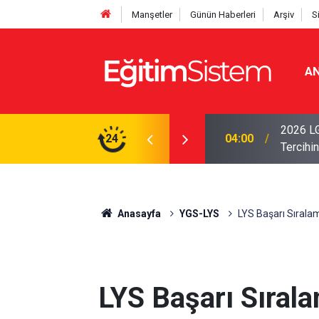
Manşetler
Günün Haberleri
Arşiv
S
AN
i Açıklandı: Sınavla Alan Liseler Yüzde 95,76
2026 LG
24
04:00
Tercihin
Anasayfa
YGS-LYS
LYS Başarı Sıralam
LYS Başarı Sırala