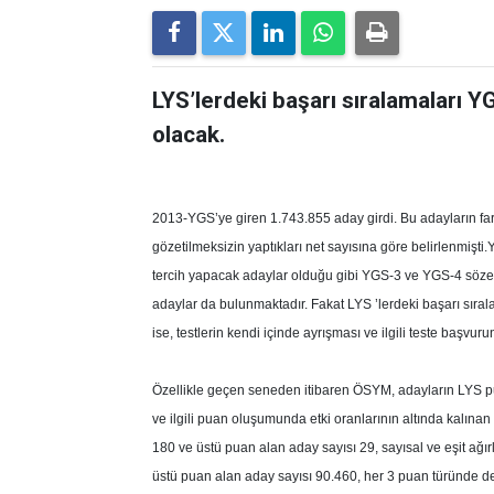
LYS’lerdeki başarı sıralamaları YG
olacak.
2013-YGS’ye giren 1.743.855 aday girdi. Bu adayların far
gözetilmeksizin yaptıkları net sayısına göre belirlenmişti
tercih yapacak adaylar olduğu gibi YGS-3 ve YGS-4 sözel 
adaylar da bulunmaktadır. Fakat LYS ’lerdeki başarı sıra
ise, testlerin kendi içinde ayrışması ve ilgili teste başvur
Özellikle geçen seneden itibaren ÖSYM, adayların LYS puanl
ve ilgili puan oluşumunda etki oranlarının altında kalınan
180 ve üstü puan alan aday sayısı 29, sayısal ve eşit ağır
üstü puan alan aday sayısı 90.460, her 3 puan türünde d