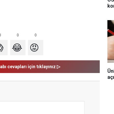
ko
0
0
0

😂
😡
abı cevapları için tıklayınız ▷
Ün
aç