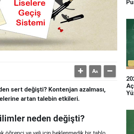
Pu
20
Aç
den sert değişti? Kontenjan azalması,
Yü
elerine artan talebin etkileri.
limler neden değişti?
k öğrenci ve veli için beklenmedik bir tablo