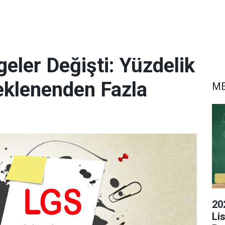
eler Değişti: Yüzdelik
eklenenden Fazla
M
20
Li