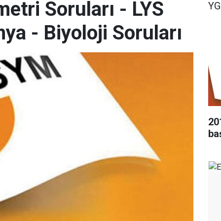
etri Soruları - LYS
YG
ya - Biyoloji Soruları
20
ba