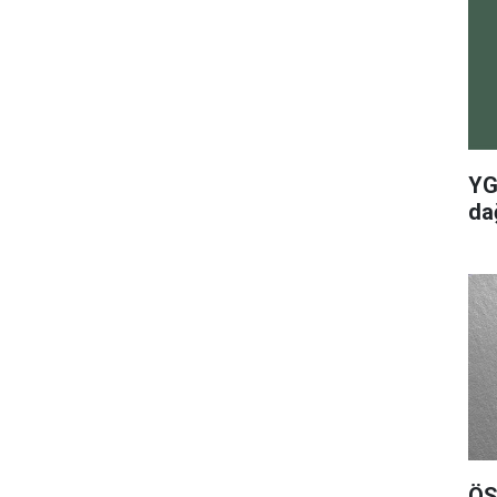
YG
dağ
ÖS