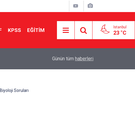
İstanbul
F
KPSS
EĞİTİM
23 °C
Aileniz Sizi İlgi ve Yeteneklerinize Göre Hangi E
01:00
Günün tüm
haberleri
Yönlendiriyor?
iyoloji Soruları