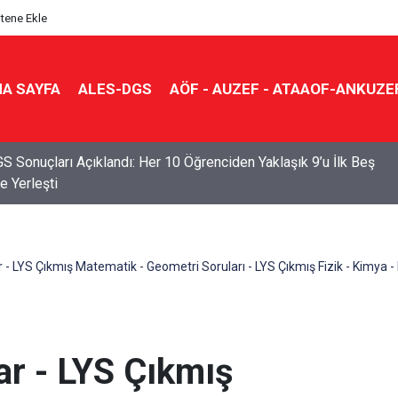
itene Ekle
A SAYFA
ALES-DGS
AÖF - AUZEF - ATAAOF-ANKUZE
S Sonuçları Açıklandı: Her 10 Öğrenciden Yaklaşık 9’u İlk Beş
e Yerleşti
 - LYS Çıkmış Matematik - Geometri Soruları - LYS Çıkmış Fizik - Kimya - B
ar - LYS Çıkmış