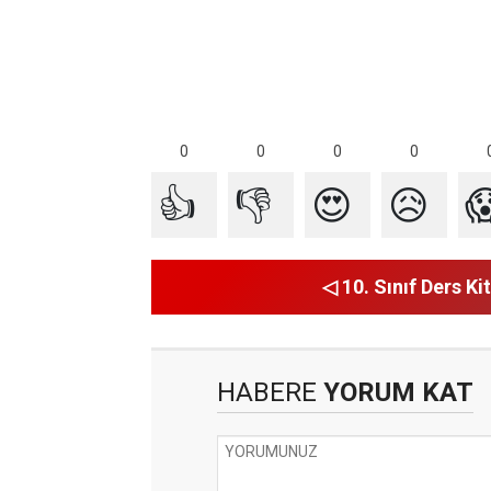
0
0
0
0
👍
👎
😍
😥

◁ 10. Sınıf Ders Kit
HABERE
YORUM KAT