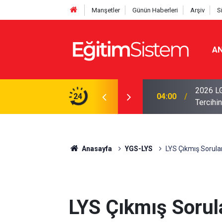
Manşetler
Günün Haberleri
Arşiv
S
AN
i Açıklandı: Sınavla Alan Liseler Yüzde 95,76
2026 LG
24
04:00
Tercihin
Anasayfa
YGS-LYS
LYS Çıkmış Sorular
LYS Çıkmış Sorul