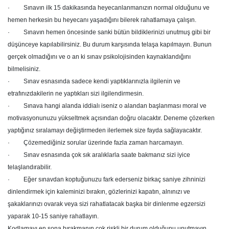
· Sınavın ilk 15 dakikasında heyecanlanmanızın normal olduğunu ve
hemen herkesin bu heyecanı yaşadığını bilerek rahatlamaya çalışın.
· Sınavın hemen öncesinde sanki bütün bildiklerinizi unutmuş gibi bir
düşünceye kapılabilirsiniz. Bu durum karşısında telaşa kapılmayın. Bunun
gerçek olmadığını ve o an ki sınav psikolojisinden kaynaklandığını
bilmelisiniz.
· Sınav esnasında sadece kendi yaptıklarınızla ilgilenin ve
etrafınızdakilerin ne yaptıkları sizi ilgilendirmesin.
· Sınava hangi alanda iddialı iseniz o alandan başlanması moral ve
motivasyonunuzu yükseltmek açısından doğru olacaktır. Deneme çözerken
yaptığınız sıralamayı değiştirmeden ilerlemek size fayda sağlayacaktır.
· Çözemediğiniz sorular üzerinde fazla zaman harcamayın.
· Sınav esnasında çok sık aralıklarla saate bakmanız sizi iyice
telaşlandırabilir.
· Eğer sınavdan koptuğunuzu fark ederseniz birkaç saniye zihninizi
dinlendirmek için kaleminizi bırakın, gözlerinizi kapatın, alnınızı ve
şakaklarınızı ovarak veya sizi rahatlatacak başka bir dinlenme egzersizi
yaparak 10-15 saniye rahatlayın.
Kodlamayı en sona bırakmanın çok riskli bir durum olduğunu unutmayın.