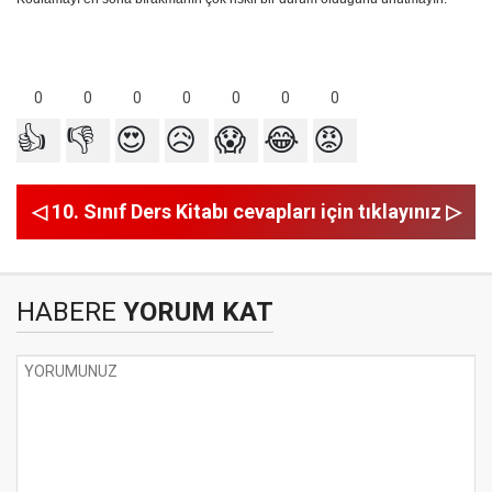
0
0
0
0
0
0
0
👍
👎
😍
😥
😱
😂
😡
◁ 10. Sınıf Ders Kitabı cevapları için tıklayınız ▷
HABERE
YORUM KAT