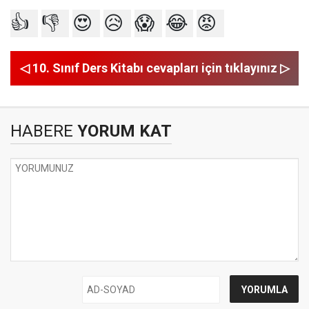
👍
👎
😍
😥
😱
😂
😡
◁ 10. Sınıf Ders Kitabı cevapları için tıklayınız ▷
HABERE
YORUM KAT