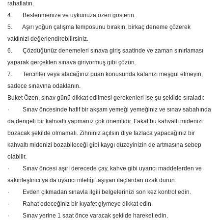
rahatlatın.
4. Beslenmenize ve uykunuza özen gösterin.
5. Aşırı yoğun çalışma temposunu bırakın, birkaç deneme çözerek
vaktinizi değerlendirebilirsiniz.
6. Çözdüğünüz denemeleri sınava giriş saatinde ve zaman sınırlaması
yaparak gerçekten sınava giriyormuş gibi çözün.
7. Tercihler veya alacağınız puan konusunda kafanızı meşgul etmeyin,
sadece sınavına odaklanın.
Buket Özen, sınav günü dikkat edilmesi gerekenleri ise şu şekilde sıraladı:
· Sınav öncesinde hafif bir akşam yemeği yemeğiniz ve sınav sabahında
da dengeli bir kahvaltı yapmanız çok önemlidir. Fakat bu kahvaltı midenizi
bozacak şekilde olmamalı. Zihniniz açılsın diye fazlaca yapacağınız bir
kahvaltı midenizi bozabileceği gibi kaygı düzeyinizin de artmasına sebep
olabilir.
· Sınav öncesi aşırı derecede çay, kahve gibi uyarıcı maddelerden ve
sakinleştirici ya da uyarıcı niteliği taşıyan ilaçlardan uzak durun.
· Evden çıkmadan sınavla ilgili belgelerinizi son kez kontrol edin.
· Rahat edeceğiniz bir kıyafet giymeye dikkat edin.
· Sınav yerine 1 saat önce varacak şekilde hareket edin.