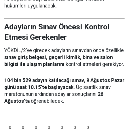
hükümleri uygulanacak.
Adayların Sınav Öncesi Kontrol
Etmesi Gerekenler
YÖKDİL/2’ye girecek adayların sınavdan önce özellikle
sınav giriş belgesi, geçerli kimlik, bina ve salon
bilgisi ile ulaşım planlarını
kontrol etmeleri gerekiyor.
104 bin 529 adayın katılacağı sınav, 9 Ağustos Pazar
günü saat 10.15’te başlayacak.
Üç saatlik sınav
maratonunun ardından adaylar sonuçlarını
26
Ağustos’ta
öğrenebilecek.
0
0
0
0
0
0
0