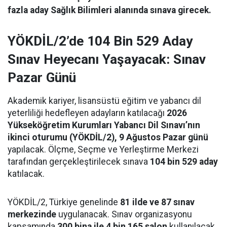
fazla aday Sağlık Bilimleri alanında sınava girecek.
YÖKDİL/2’de 104 Bin 529 Aday
Sınav Heyecanı Yaşayacak: Sınav
Pazar Günü
Akademik kariyer, lisansüstü eğitim ve yabancı dil
yeterliliği hedefleyen adayların katılacağı
2026
Yükseköğretim Kurumları Yabancı Dil Sınavı’nın
ikinci oturumu (YÖKDİL/2), 9 Ağustos Pazar günü
yapılacak. Ölçme, Seçme ve Yerleştirme Merkezi
tarafından gerçekleştirilecek sınava
104 bin 529 aday
katılacak.
YÖKDİL/2, Türkiye genelinde
81 ilde ve 87 sınav
merkezinde
uygulanacak. Sınav organizasyonu
kapsamında
300 bina ile 4 bin 165 salon
kullanılacak.