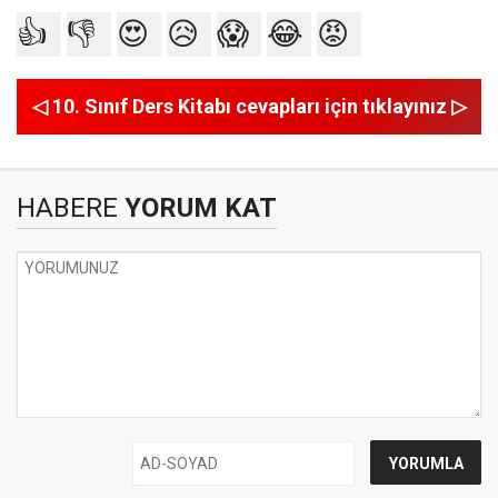
👍
👎
😍
😥
😱
😂
😡
◁ 10. Sınıf Ders Kitabı cevapları için tıklayınız ▷
HABERE
YORUM KAT