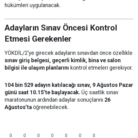
hükümleri uygulanacak.
Adayların Sınav Öncesi Kontrol
Etmesi Gerekenler
YÖKDİL/2’ye girecek adayların sınavdan önce özellikle
sınav giriş belgesi, geçerli kimlik, bina ve salon
bilgisi ile ulaşım planlarını
kontrol etmeleri gerekiyor.
104 bin 529 adayın katılacağı sınav, 9 Ağustos Pazar
günü saat 10.15’te başlayacak.
Üç saatlik sınav
maratonunun ardından adaylar sonuçlarını
26
Ağustos’ta
öğrenebilecek.
0
0
0
0
0
0
0