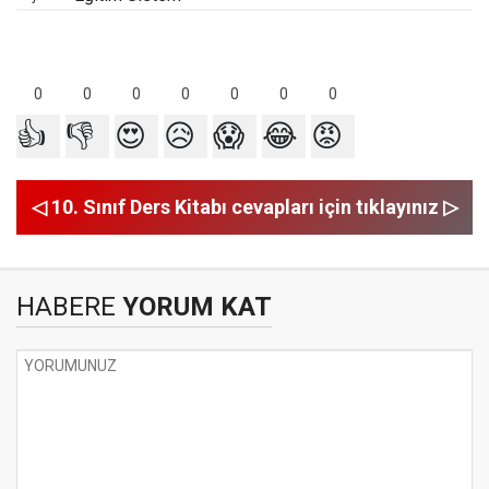
0
0
0
0
0
0
0
👍
👎
😍
😥
😱
😂
😡
◁ 10. Sınıf Ders Kitabı cevapları için tıklayınız ▷
HABERE
YORUM KAT