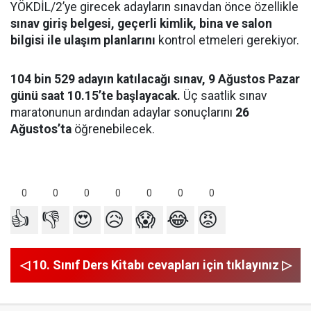
YÖKDİL/2’ye girecek adayların sınavdan önce özellikle
sınav giriş belgesi, geçerli kimlik, bina ve salon
bilgisi ile ulaşım planlarını
kontrol etmeleri gerekiyor.
104 bin 529 adayın katılacağı sınav, 9 Ağustos Pazar
günü saat 10.15’te başlayacak.
Üç saatlik sınav
maratonunun ardından adaylar sonuçlarını
26
Ağustos’ta
öğrenebilecek.
0
0
0
0
0
0
0
👍
👎
😍
😥
😱
😂
😡
◁ 10. Sınıf Ders Kitabı cevapları için tıklayınız ▷