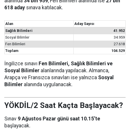
alanında
34 bin 959
, Fen Bilimleri alanında ise
27 bin
618 aday
sınava katılacak.
Alan
Aday Sayısı
Sağlık Bilimleri
41.952
Sosyal Bilimler
34.959
Fen Bilimleri
27.618
Toplam
104.529
İngilizce sınavı
Fen Bilimleri, Sağlık Bilimleri ve
Sosyal Bilimler
alanlarında yapılacak. Almanca,
Arapça ve Fransızca sınavları ise yalnızca
Sosyal
Bilimler
alanında uygulanacak.
YÖKDİL/2 Saat Kaçta Başlayacak?
Sınav
9 Ağustos Pazar günü saat 10.15’te
başlayacak.