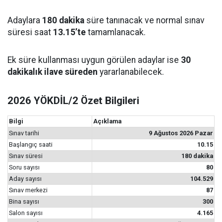
Adaylara
180 dakika
süre tanınacak ve normal sınav
süresi saat
13.15’te
tamamlanacak.
Ek süre kullanması uygun görülen adaylar ise
30
dakikalık ilave süreden
yararlanabilecek.
2026 YÖKDİL/2 Özet Bilgileri
Bilgi
Açıklama
Sınav tarihi
9 Ağustos 2026 Pazar
Başlangıç saati
10.15
Sınav süresi
180 dakika
Soru sayısı
80
Aday sayısı
104.529
Sınav merkezi
87
Bina sayısı
300
Salon sayısı
4.165