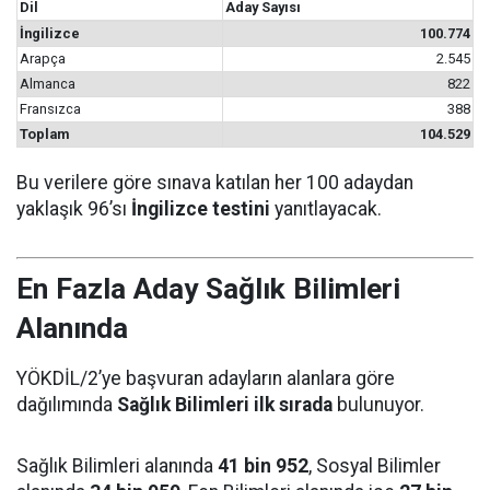
Dil
Aday Sayısı
İngilizce
100.774
Arapça
2.545
Almanca
822
Fransızca
388
Toplam
104.529
Bu verilere göre sınava katılan her 100 adaydan
yaklaşık 96’sı
İngilizce testini
yanıtlayacak.
En Fazla Aday Sağlık Bilimleri
Alanında
YÖKDİL/2’ye başvuran adayların alanlara göre
dağılımında
Sağlık Bilimleri ilk sırada
bulunuyor.
Sağlık Bilimleri alanında
41 bin 952
, Sosyal Bilimler