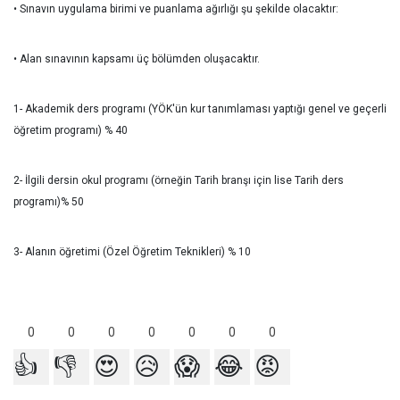
• Sınavın uygulama birimi ve puanlama ağırlığı şu şekilde olacaktır:
• Alan sınavının kapsamı üç bölümden oluşacaktır.
1- Akademik ders programı (YÖK'ün kur tanımlaması yaptığı genel ve geçerli
öğretim programı) % 40
2- İlgili dersin okul programı (örneğin Tarih branşı için lise Tarih ders
programı)% 50
3- Alanın öğretimi (Özel Öğretim Teknikleri) % 10
0
0
0
0
0
0
0
👍
👎
😍
😥
😱
😂
😡