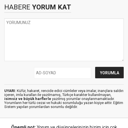
HABERE
YORUM KAT
UYARI:
Küfür, hakaret, rencide edici cümleler veya imalar, inançlara saldırı
içeren, imla kuralları ile yazılmamış, Türkçe karakter kullanılmayan,
isimsiz ve büyük harflerle
yazılmış yorumlar onaylanmamaktadır.
Yorumların her türlü cezai ve hukuki sorumluluğu yazan kişiye aittir. Eğitim
Sistem yapılan yorumlardan sorumlu değildir.
Önemli not:
Yorum ve düşüncelerinizin bizim için çok