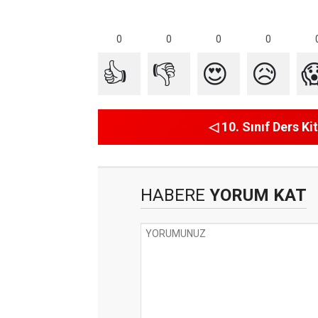
0
0
0
0
👍
👎
😍
😥

◁ 10. Sınıf Ders Kit
HABERE
YORUM KAT