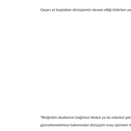
Geçen yıl başlatılan dönüşümün devam ettiği bildirilen yazı
"İlköğretim okullarının bağımsız ilkokul ya da ortaokul şe
güncellenebilmesi bakımından dönüşüm onay işlemleri may