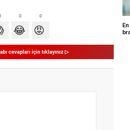
0
0
0
En

😂
😡
br
abı cevapları için tıklayınız ▷