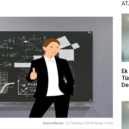
A
Ek
Tü
De
Güncelleme:
15 Temmuz 2018 Pazar 14:20