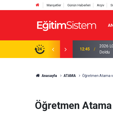
Manşetler
Günün Haberleri
Arşiv
S
AN
iseleri Belli Oldu: İki Program 500 Puanla
2026 LG
24
12:45
Doldu
Anasayfa
ATAMA
Öğretmen Atama ve T
Öğretmen Atama ve