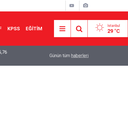
İstanbul
F
KPSS
EĞİTİM
29 °C
5,76
2026 LGS Sonuçları Açıklandı: Her 10 Öğrenciden
04:00
Günün tüm
haberleri
Tercihine Yerleşti