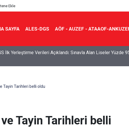
itene Ekle
A SAYFA
ALES-DGS
AÖF - AUZEF - ATAAOF-ANKUZE
S İlk Yerleştirme Verileri Açıklandı: Sınavla Alan Liseler Yüzde 9
ayin Tarihleri belli oldu
 Tayin Tarihleri belli