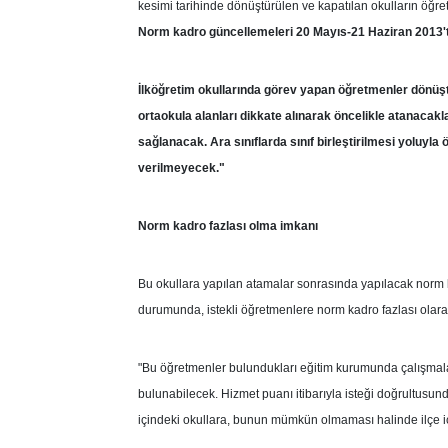
kesimi tarihinde dönüştürülen ve kapatılan okulların öğr
Norm kadro güncellemeleri 20 Mayıs-21 Haziran 2013't
İlköğretim okullarında görev yapan öğretmenler dönüştü
ortaokula alanları dikkate alınarak öncelikle atanacakl
sağlanacak. Ara sınıflarda sınıf birleştirilmesi yolu
verilmeyecek."
Norm kadro fazlası olma imkanı
Bu okullara yapılan atamalar sonrasında yapılacak norm
durumunda, istekli öğretmenlere norm kadro fazlası olarak 
"Bu öğretmenler bulundukları eğitim kurumunda çalışmalar
bulunabilecek. Hizmet puanı itibarıyla isteği doğrultusun
içindeki okullara, bunun mümkün olmaması halinde ilçe içi