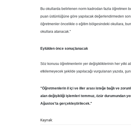
Bu okullarda belirlenen norm kadrodan fazla öğretmen 
puan üstünlüğüne göre yapılacak değerlendirmeden sonra
öğretmenler öncelikle o eğitim bölgesindeki okullara, bu
okullara atanacak."
Eylülden önce sonuçlanacak
Söz konusu öğretmenlerin yer değişikliklerinin her yılki a
etkilemeyecek şekilde yapılacağı vurgulanan yazıda, şunl
"Öğretmenlerin il içi ve iller arası isteğe bağlı ve zor
alan değişikliği işlemleri temmuz, özür durumundan ye
Ağustos'ta gerçekleştirilecek."
Kaynak: