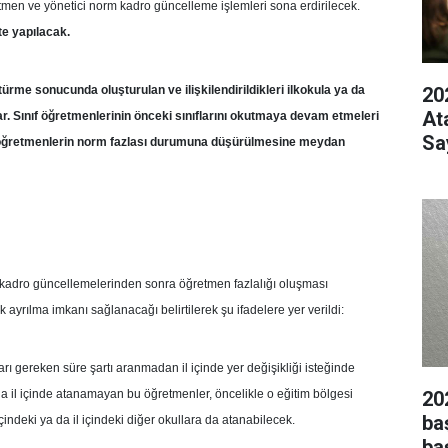
etmen ve yönetici norm kadro güncelleme işlemleri sona erdirilecek.
e yapılacak.
20
rme sonucunda oluşturulan ve ilişkilendirildikleri ilkokula ya da
At
ar. Sınıf öğretmenlerinin önceki sınıflarını okutmaya devam etmeleri
Sa
yla öğretmenlerin norm fazlası durumuna düşürülmesine meydan
 kadro güncellemelerinden sonra öğretmen fazlalığı oluşması
ayrılma imkanı sağlanacağı belirtilerek şu ifadelere yer verildi:
ı gereken süre şartı aranmadan il içinde yer değişikliği isteğinde
20
da il içinde atanamayan bu öğretmenler, öncelikle o eğitim bölgesi
ba
ndeki ya da il içindeki diğer okullara da atanabilecek.
ba