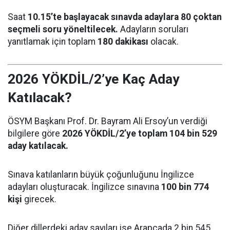
Saat
10.15’te başlayacak sınavda adaylara 80 çoktan
seçmeli soru yöneltilecek.
Adayların soruları
yanıtlamak için toplam
180 dakikası
olacak.
2026 YÖKDİL/2’ye Kaç Aday
Katılacak?
ÖSYM Başkanı Prof. Dr. Bayram Ali Ersoy’un verdiği
bilgilere göre
2026 YÖKDİL/2’ye toplam 104 bin 529
aday katılacak.
Sınava katılanların büyük çoğunluğunu İngilizce
adayları oluşturacak. İngilizce sınavına
100 bin 774
kişi
girecek.
Diğer dillerdeki aday sayıları ise Arapçada 2 bin 545,