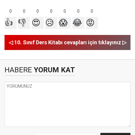
0
0
0
0
0
0
0
👍
👎
😍
😥
😱
😂
😡
◁ 10. Sınıf Ders Kitabı cevapları için tıklayınız ▷
HABERE
YORUM KAT