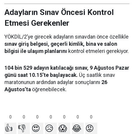
Adayların Sınav Öncesi Kontrol
Etmesi Gerekenler
YÖKDİL/2’ye girecek adayların sınavdan önce özellikle
sınav giriş belgesi, geçerli kimlik, bina ve salon
bilgisi ile ulaşım planlarını
kontrol etmeleri gerekiyor.
104 bin 529 adayın katılacağı sınav, 9 Ağustos Pazar
günü saat 10.15’te başlayacak.
Üç saatlik sınav
maratonunun ardından adaylar sonuçlarını
26
Ağustos’ta
öğrenebilecek.
0
0
0
0
0
0
0
👍
👎
😍
😥
😱
😂
😡