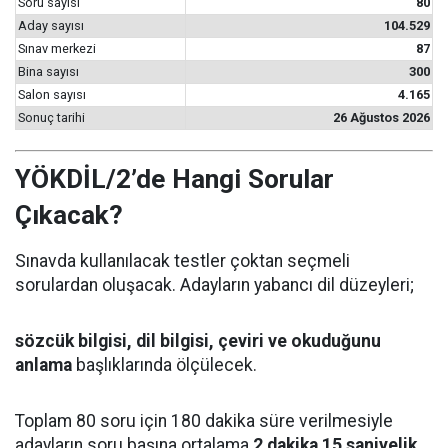
Soru sayısı
80
Aday sayısı
104.529
Sınav merkezi
87
Bina sayısı
300
Salon sayısı
4.165
Sonuç tarihi
26 Ağustos 2026
YÖKDİL/2’de Hangi Sorular
Çıkacak?
Sınavda kullanılacak testler çoktan seçmeli
sorulardan oluşacak. Adayların yabancı dil düzeyleri;
sözcük bilgisi, dil bilgisi, çeviri ve okuduğunu
anlama
başlıklarında ölçülecek.
Toplam 80 soru için 180 dakika süre verilmesiyle
adayların soru başına ortalama
2 dakika 15 saniyelik