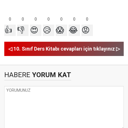
0
0
0
0
0
0
0
👍
👎
😍
😥
😱
😂
😡
◁ 10. Sınıf Ders Kitabı cevapları için tıklayınız ▷
HABERE
YORUM KAT