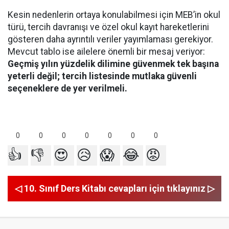
Kesin nedenlerin ortaya konulabilmesi için MEB’in okul
türü, tercih davranışı ve özel okul kayıt hareketlerini
gösteren daha ayrıntılı veriler yayımlaması gerekiyor.
Mevcut tablo ise ailelere önemli bir mesaj veriyor:
Geçmiş yılın yüzdelik dilimine güvenmek tek başına
yeterli değil; tercih listesinde mutlaka güvenli
seçeneklere de yer verilmeli.
0
0
0
0
0
0
0
👍
👎
😍
😥
😱
😂
😡
◁ 10. Sınıf Ders Kitabı cevapları için tıklayınız ▷