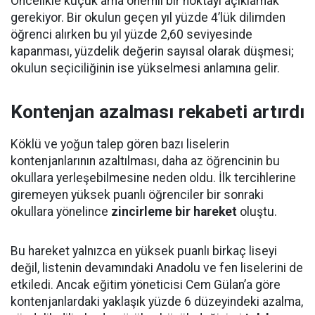
Öncelikle küçük ama önemli bir noktayı açıklamak
gerekiyor. Bir okulun geçen yıl yüzde 4’lük dilimden
öğrenci alırken bu yıl yüzde 2,60 seviyesinde
kapanması, yüzdelik değerin sayısal olarak düşmesi;
okulun seçiciliğinin ise yükselmesi anlamına gelir.
Kontenjan azalması rekabeti artırdı
Köklü ve yoğun talep gören bazı liselerin
kontenjanlarının azaltılması, daha az öğrencinin bu
okullara yerleşebilmesine neden oldu. İlk tercihlerine
giremeyen yüksek puanlı öğrenciler bir sonraki
okullara yönelince
zincirleme bir hareket
oluştu.
Bu hareket yalnızca en yüksek puanlı birkaç liseyi
değil, listenin devamındaki Anadolu ve fen liselerini de
etkiledi. Ancak eğitim yöneticisi Cem Gülan’a göre
kontenjanlardaki yaklaşık yüzde 6 düzeyindeki azalma,